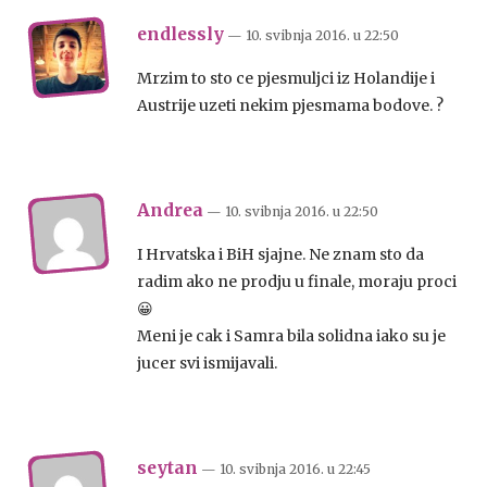
endlessly
— 10. svibnja 2016.
u
22:50
Mrzim to sto ce pjesmuljci iz Holandije i
Austrije uzeti nekim pjesmama bodove. ?
Andrea
— 10. svibnja 2016.
u
22:50
I Hrvatska i BiH sjajne. Ne znam sto da
radim ako ne prodju u finale, moraju proci
😀
Meni je cak i Samra bila solidna iako su je
jucer svi ismijavali.
seytan
— 10. svibnja 2016.
u
22:45