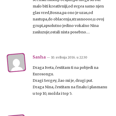
malo biti kreativniji,od svgea samo njen
glas vred,Bosna,pa ono je uzas,od
nastupa,do oblacenja,strasnoooo,u ovoj
grupi,apsolutno jedino vokalno Nina
zasluzuje,ostali nista posebno….
Sasha
— 10. svibnja 2016.
u
22:30
Draga Iveta, čestitam ti na pobjedi na
Eurosongu.
Dragi Sergey, žao mi je, drugi put.
Draga Nina, čestitam na finalu i plasmanu
u top 10, možda i top 5.