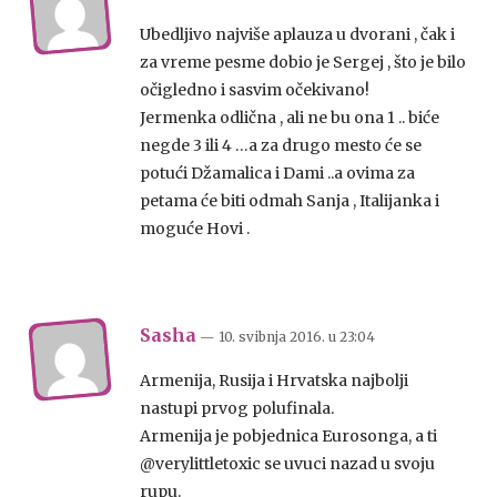
Ubedljivo najviše aplauza u dvorani , čak i
za vreme pesme dobio je Sergej , što je bilo
očigledno i sasvim očekivano!
Jermenka odlična , ali ne bu ona 1 .. biće
negde 3 ili 4 …a za drugo mesto će se
potući Džamalica i Dami ..a ovima za
petama će biti odmah Sanja , Italijanka i
moguće Hovi .
Sasha
— 10. svibnja 2016.
u
23:04
Armenija, Rusija i Hrvatska najbolji
nastupi prvog polufinala.
Armenija je pobjednica Eurosonga, a ti
@verylittletoxic se uvuci nazad u svoju
rupu.