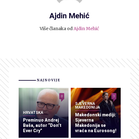
Ajdin Mehić
Više članaka od
Ajdin Mehić
NAJNOVIJE
0
3
SJEVERNA
MAKEDONIJA
HRVATSKA
Makedonski mediji:
Preminuo Andrej
Sjeverna
Baša, autor “Don’t
Makedonija se
Ever Cry”
vraća na Eurosong!