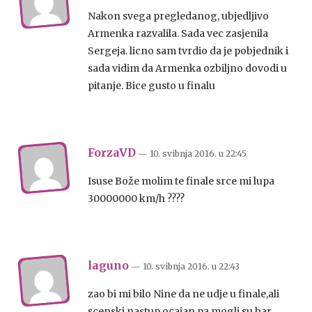
Nakon svega pregledanog, ubjedljivo
Armenka razvalila. Sada vec zasjenila
Sergeja. licno sam tvrdio da je pobjednik i
sada vidim da Armenka ozbiljno dovodi u
pitanje. Bice gusto u finalu
ForzaVD
— 10. svibnja 2016.
u
22:45
Isuse Bože molim te finale srce mi lupa
30000000 km/h ????
laguno
— 10. svibnja 2016.
u
22:43
zao bi mi bilo Nine da ne udje u finale,ali
scenski nastup ocajan,pa mogli su bar