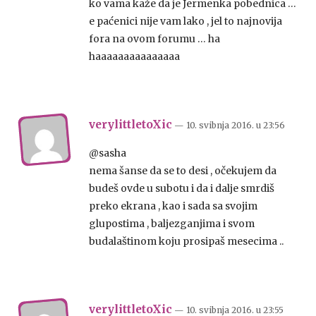
ko vama kaže da je Jermenka pobednica …
e paćenici nije vam lako , jel to najnovija
fora na ovom forumu … ha
haaaaaaaaaaaaaaa
verylittletoXic
— 10. svibnja 2016.
u
23:56
@sasha
nema šanse da se to desi , očekujem da
budeš ovde u subotu i da i dalje smrdiš
preko ekrana , kao i sada sa svojim
glupostima , baljezganjima i svom
budalaštinom koju prosipaš mesecima ..
verylittletoXic
— 10. svibnja 2016.
u
23:55