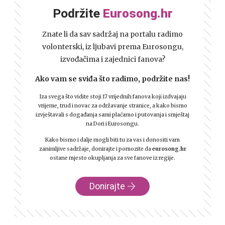
Podržite
Eurosong.hr
Znate li da sav sadržaj na portalu radimo
volonterski, iz ljubavi prema Eurosongu,
izvođačima i zajednici fanova?
Ako vam se sviđa što radimo, podržite nas!
Iza svega što vidite stoji 17 vrijednih fanova koji izdvajaju
vrijeme, trud i novac za održavanje stranice, a kako bismo
izvještavali s događanja sami plaćamo i putovanja i smještaj
na Dori i Eurosongu.
Kako bismo i dalje mogli biti tu za vas i donositi vam
zanimljive sadržaje, donirajte i pomozite da
eurosong.hr
ostane mjesto okupljanja za sve fanove iz regije.
Donirajte