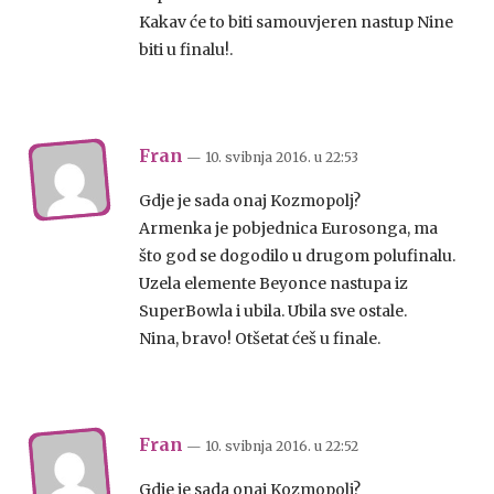
Kakav će to biti samouvjeren nastup Nine
biti u finalu!.
Fran
— 10. svibnja 2016.
u
22:53
Gdje je sada onaj Kozmopolj?
Armenka je pobjednica Eurosonga, ma
što god se dogodilo u drugom polufinalu.
Uzela elemente Beyonce nastupa iz
SuperBowla i ubila. Ubila sve ostale.
Nina, bravo! Otšetat ćeš u finale.
Fran
— 10. svibnja 2016.
u
22:52
Gdje je sada onaj Kozmopolj?