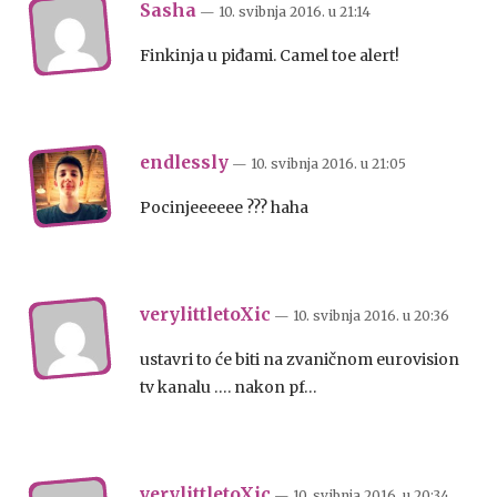
Sasha
— 10. svibnja 2016.
u
21:14
Finkinja u piđami. Camel toe alert!
endlessly
— 10. svibnja 2016.
u
21:05
Pocinjeeeeee ??? haha
verylittletoXic
— 10. svibnja 2016.
u
20:36
ustavri to će biti na zvaničnom eurovision
tv kanalu …. nakon pf…
verylittletoXic
— 10. svibnja 2016.
u
20:34