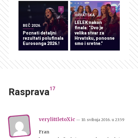
11
0
HRVATSKA
LELEK nakon
BEČ 2026.
finala: “Ovo je
Poznati detaljni
velika stvar za
rezultati polufinala
Hrvatsku, ponosne
Eurosonga 2026.!
smo i sretne.”
17
Rasprava
verylittletoXic
— 10. svibnja 2016.
u
23:59
Fran