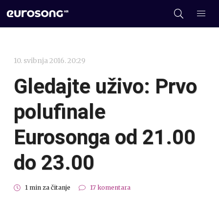
10. svibnja 2016. 20:29
Gledajte uživo: Prvo
polufinale
Eurosonga od 21.00
do 23.00
1 min za čitanje
17 komentara