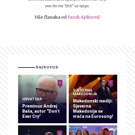
ono što me "drži" uz njega.
Više članaka od
Faruk Ajdinović
NAJNOVIJE
0
3
SJEVERNA
MAKEDONIJA
HRVATSKA
Makedonski mediji:
Preminuo Andrej
Sjeverna
Baša, autor “Don’t
Makedonija se
Ever Cry”
vraća na Eurosong!
11
0