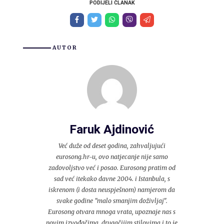
PODIJELI ČLANAK
AUTOR
Faruk Ajdinović
Već duže od deset godina, zahvaljujući
eurosong.hr-u, ovo natjecanje nije samo
zadovoljstvo već i posao. Eurosong pratim od
sad već itekako davne 2004. i Istanbula, s
iskrenom (i dosta neuspješnom) namjerom da
svake godine "malo smanjim doživljaj".
Eurosong otvara mnoga vrata, upoznaje nas s
novim izvođačima, drugačijim stilovima i to je