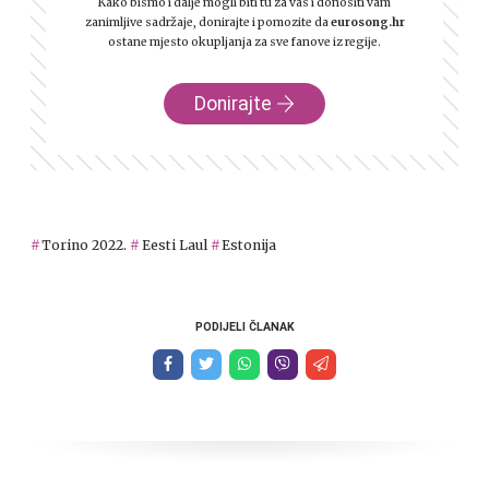
Kako bismo i dalje mogli biti tu za vas i donositi vam
zanimljive sadržaje, donirajte i pomozite da
eurosong.hr
ostane mjesto okupljanja za sve fanove iz regije.
Donirajte
Torino 2022.
Eesti Laul
Estonija
PODIJELI ČLANAK