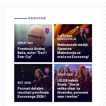
NAJNOVIJE
0
3
SJEVERNA
MAKEDONIJA
HRVATSKA
Makedonski mediji:
Preminuo Andrej
Sjeverna
Baša, autor “Don’t
Makedonija se
Ever Cry”
vraća na Eurosong!
11
0
HRVATSKA
LELEK nakon
BEČ 2026.
finala: “Ovo je
Poznati detaljni
velika stvar za
rezultati polufinala
Hrvatsku, ponosne
Eurosonga 2026.!
smo i sretne.”