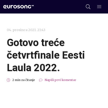
04. prosinca 2021. 21:43
Gotovo treće
četvrtfinale Eesti
Laula 2022.
2 min za čitanje
Napiši prvi komentar