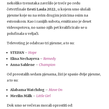
nekoliko trenutaka završilo je treće po redu
četvrtfinale
Eesti Laula 2022.
, u kojem smo slušali
pjesme koje su na svim drugim jezicima osim na
estonskom. Kao i ranijih subota, emitirano je deset
videospotova, no samo njih pet kvalificiralo se u
polufinala u veljači.
Televoting je odabrao tri pjesme, a to su:
STEFAN
–
Hope
Elina Nechayeva
–
Remedy
Anna Sahlene
–
Champion
Od preostalih sedam pjesama, žiri je spasio dvije pjesme,
a to su:
Alabama Watchdog
–
Move On
Merilin Mälk
–
Little Girl
Dok smo se večeras morali oprostiti od: