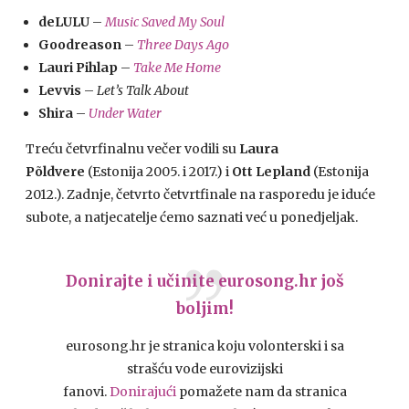
deLULU
–
Music Saved My Soul
Goodreason
–
Three Days Ago
Lauri Pihlap
–
Take Me Home
Levvis
–
Let’s Talk About
Shira
–
Under Water
Treću četvrfinalnu večer vodili su
Laura
Põldvere
(Estonija 2005. i 2017.) i
Ott Lepland
(Estonija
2012.). Zadnje, četvrto četvrtfinale na rasporedu je iduće
subote, a natjecatelje ćemo saznati već u ponedjeljak.
Donirajte i učinite eurosong.hr još
boljim!
eurosong.hr je stranica koju volonterski i sa
strašću vode eurovizijski
fanovi.
Donirajući
pomažete nam da stranica