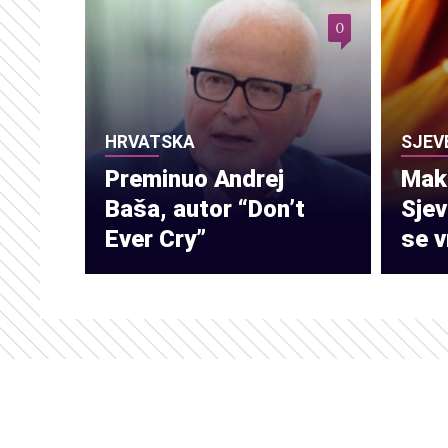
0
HRVATSKA
SJEV
Preminuo Andrej
Make
Baša, autor “Don’t
Sje
Ever Cry”
se v