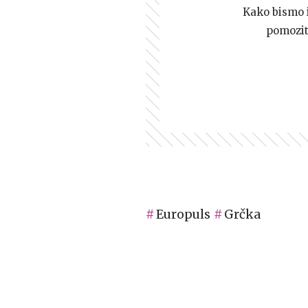
Kako bismo i 
pomozi
Europuls
Grčka