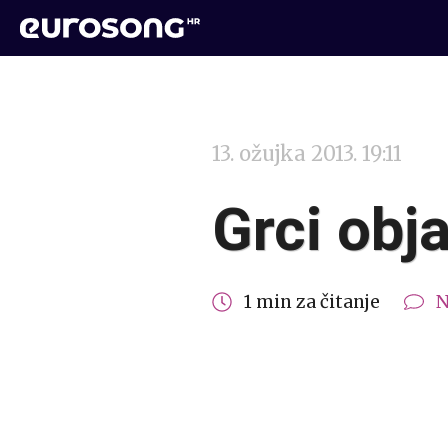
13. ožujka 2013. 19:11
Grci obja
1 min za čitanje
N