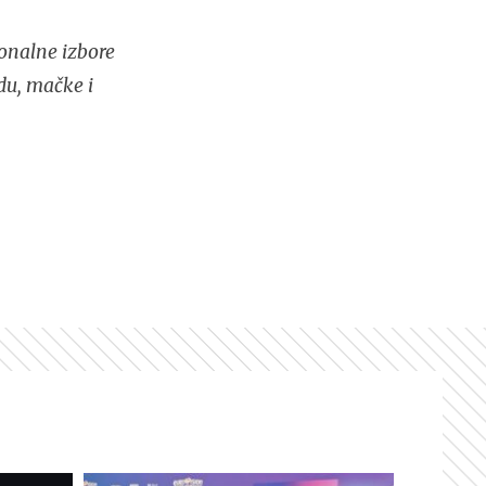
onalne izbore
du, mačke i