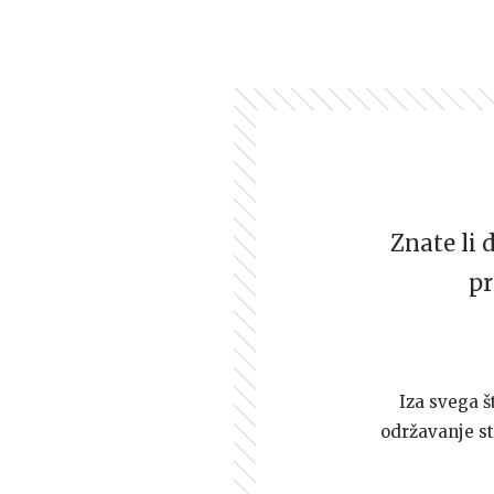
Znate li 
pr
Iza svega š
održavanje st