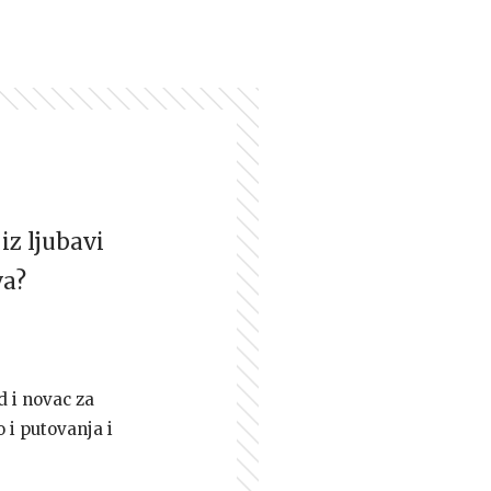
iz ljubavi
va?
d i novac za
 i putovanja i