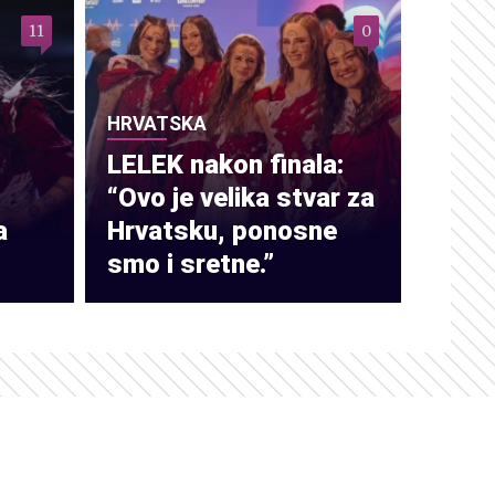
11
0
HRVATSKA
LELEK nakon finala:
“Ovo je velika stvar za
a
Hrvatsku, ponosne
smo i sretne.”