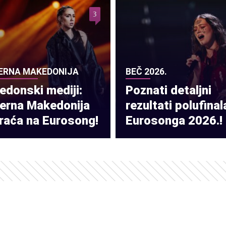
3
ERNA MAKEDONIJA
BEČ 2026.
donski mediji:
Poznati detaljni
verna Makedonija
rezultati polufinal
raća na Eurosong!
Eurosonga 2026.!