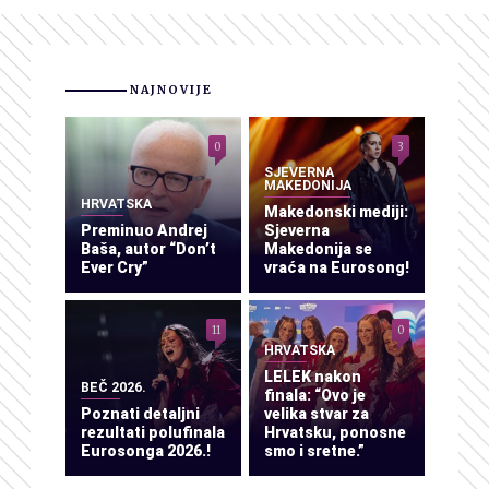
NAJNOVIJE
0
3
SJEVERNA
MAKEDONIJA
HRVATSKA
Makedonski mediji:
Preminuo Andrej
Sjeverna
Baša, autor “Don’t
Makedonija se
Ever Cry”
vraća na Eurosong!
11
0
HRVATSKA
LELEK nakon
BEČ 2026.
finala: “Ovo je
Poznati detaljni
velika stvar za
rezultati polufinala
Hrvatsku, ponosne
Eurosonga 2026.!
smo i sretne.”