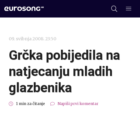
09. svibnja 2008. 23:50
Grčka pobijedila na
natjecanju mladih
glazbenika
1 min za čitanje
Napiši prvi komentar