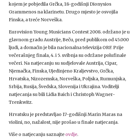
kojem je pobjedila Grčka, 18-godišnji Dionysios
Grammenos na klarinetu. Drugo mjesto je osvojila
Finska, a treće Norveška.
Eurovision Young Musicians Contest 2008. održano je u
glavnom gradu Austrije, Beču, pred publikom od 45.000
ljudi, a domaćin je bila nacionalna televizija
ORF
. Prije
večerašnjeg finala, 4. i 5. svibnja su održane polufinale
večeri. Na natjecanju su sudjelovale Austrija, Cipar,
Njemačka, Finska, Ujedinjeno Kraljevstvo, Grčka,
Hrvatska, Nizozemska, Norveška, Poljska, Rumunjska,
Srbija, Rusija, Švedska, Slovenija i Ukrajina. Voditelji
natjecanja su bili Lidia Baich i Christoph Wagner-
Trenkwitz.
Hrvatsku je predstavljao 17-godišnji Marin Maras na
violini, no, nažalost, nije prošao u finale natjecanja.
Više o natjecanju saznajte
ovdje
.