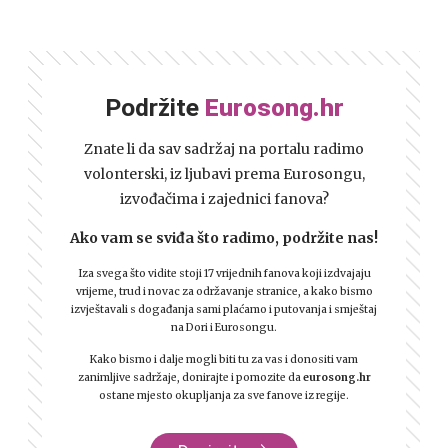
Podržite
Eurosong.hr
Znate li da sav sadržaj na portalu radimo
volonterski, iz ljubavi prema Eurosongu,
izvođačima i zajednici fanova?
Ako vam se sviđa što radimo, podržite nas!
Iza svega što vidite stoji 17 vrijednih fanova koji izdvajaju
vrijeme, trud i novac za održavanje stranice, a kako bismo
izvještavali s događanja sami plaćamo i putovanja i smještaj
na Dori i Eurosongu.
Kako bismo i dalje mogli biti tu za vas i donositi vam
zanimljive sadržaje, donirajte i pomozite da
eurosong.hr
ostane mjesto okupljanja za sve fanove iz regije.