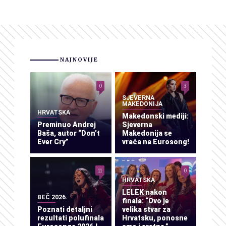
NAJNOVIJE
0
3
SJEVERNA
MAKEDONIJA
HRVATSKA
Makedonski mediji:
Preminuo Andrej
Sjeverna
Baša, autor “Don’t
Makedonija se
Ever Cry”
vraća na Eurosong!
11
0
HRVATSKA
LELEK nakon
BEČ 2026.
finala: “Ovo je
Poznati detaljni
velika stvar za
rezultati polufinala
Hrvatsku, ponosne