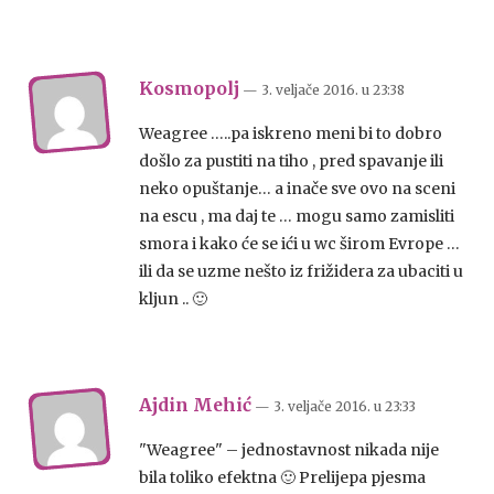
Kosmopolj
— 3. veljače 2016.
u
23:38
Weagree …..pa iskreno meni bi to dobro
došlo za pustiti na tiho , pred spavanje ili
neko opuštanje… a inače sve ovo na sceni
na escu , ma daj te … mogu samo zamisliti
smora i kako će se ići u wc širom Evrope …
ili da se uzme nešto iz frižidera za ubaciti u
kljun .. 🙂
Ajdin Mehić
— 3. veljače 2016.
u
23:33
"Weagree" – jednostavnost nikada nije
bila toliko efektna 🙂 Prelijepa pjesma