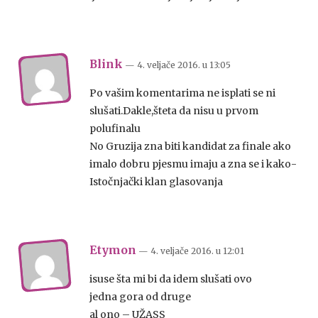
Blink
— 4. veljače 2016.
u
13:05
Po vašim komentarima ne isplati se ni
slušati.Dakle,šteta da nisu u prvom
polufinalu
No Gruzija zna biti kandidat za finale ako
imalo dobru pjesmu imaju a zna se i kako-
Istočnjački klan glasovanja
Etymon
— 4. veljače 2016.
u
12:01
isuse šta mi bi da idem slušati ovo
jedna gora od druge
al ono – UŽASS