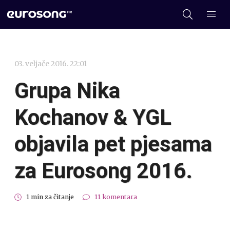
03. veljače 2016. 22:01
Grupa Nika
Kochanov & YGL
objavila pet pjesama
za Eurosong 2016.
1 min za čitanje
11 komentara