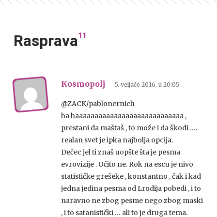
11
Rasprava
Kosmopolj
— 5. veljače 2016.
u
20:05
@ZACK/pabloncrnich
ha haaaaaaaaaaaaaaaaaaaaaaaaaaaa ,
prestani da maštaš , to može i da škodi ….
realan svet je ipka najbolja opcija.
Dečec jel ti znaš uopšte šta je pesma
evrovizije . Očito ne. Rok na escu je nivo
statističke grešeke , konstantno , čak i kad
jedna jedina pesma od Lrodija pobedi , i to
naravno ne zbog pesme nego zbog maski
, i to satanistički … ali to je druga tema.