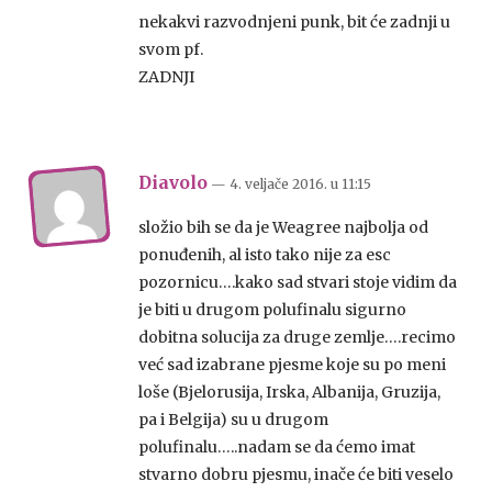
nekakvi razvodnjeni punk, bit će zadnji u
svom pf.
ZADNJI
Diavolo
— 4. veljače 2016.
u
11:15
složio bih se da je Weagree najbolja od
ponuđenih, al isto tako nije za esc
pozornicu….kako sad stvari stoje vidim da
je biti u drugom polufinalu sigurno
dobitna solucija za druge zemlje….recimo
već sad izabrane pjesme koje su po meni
loše (Bjelorusija, Irska, Albanija, Gruzija,
pa i Belgija) su u drugom
polufinalu…..nadam se da ćemo imat
stvarno dobru pjesmu, inače će biti veselo