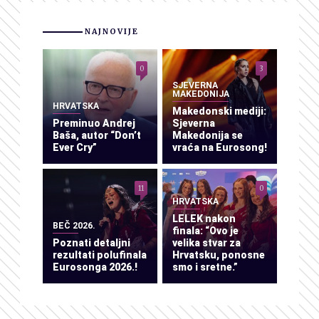
NAJNOVIJE
0
3
SJEVERNA
MAKEDONIJA
HRVATSKA
Makedonski mediji:
Preminuo Andrej
Sjeverna
Baša, autor “Don’t
Makedonija se
Ever Cry”
vraća na Eurosong!
11
0
HRVATSKA
LELEK nakon
BEČ 2026.
finala: “Ovo je
Poznati detaljni
velika stvar za
rezultati polufinala
Hrvatsku, ponosne
Eurosonga 2026.!
smo i sretne.”