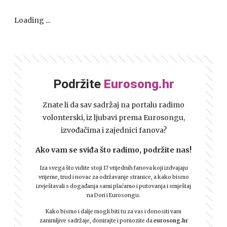
Loading ...
Podržite
Eurosong.hr
Znate li da sav sadržaj na portalu radimo
volonterski, iz ljubavi prema Eurosongu,
izvođačima i zajednici fanova?
Ako vam se sviđa što radimo, podržite nas!
Iza svega što vidite stoji 17 vrijednih fanova koji izdvajaju
vrijeme, trud i novac za održavanje stranice, a kako bismo
izvještavali s događanja sami plaćamo i putovanja i smještaj
na Dori i Eurosongu.
Kako bismo i dalje mogli biti tu za vas i donositi vam
zanimljive sadržaje, donirajte i pomozite da
eurosong.hr