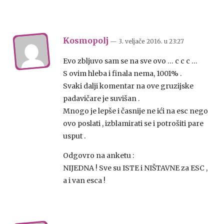
Kosmopolj
— 3. veljače 2016.
u
23:27
Evo zbljuvo sam se na sve ovo … c c c …
S ovim hleba i finala nema, 1001% .
Svaki dalji komentar na ove gruzijske
padavičare je suvišan .
Mnogo je lepše i časnije ne ići na esc nego
ovo poslati , izblamirati se i potrošiti pare
usput .
Odgovro na anketu :
NIJEDNA ! Sve su ISTE i NIŠTAVNE za ESC ,
a i van esca !