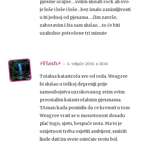
pjesme očajne….volim slušati rock ali ovo
je loše i loše i loše…bez imalo zanimljivosti
u iti jednoj od pjesama….čim završe,
zaboravim i šta sam slušao….to će biti
uzaludno potrošene tri minute
⚡Flash⚡
— 4. veljače 2016.
u
18:45
Totalna katastrofa sve od reda. Weagree
bi slušao u teškoj depresiji prije
samoubojstva uzrokovanog svim ovim
preostalim katastrofalnim pjesmama.
TAman kada pomislis da ce krenuti u tom
Weagree vrati se u monotonost dosadu
plać tugu, sjetu, bespuće nota. Ma to je
umjetnost treba osjetiti ambijent, smiriti
ljude dati im svoje osjećaje svoju bol.