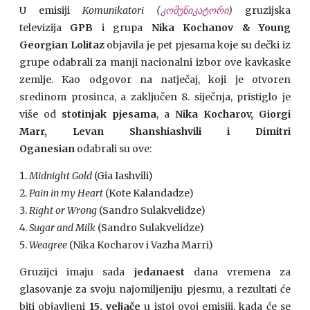
U emisiji
K
omunikatori (
კომუნიკატორი
)
gruzijska
televizija
GPB
i grupa
Nika Kochanov & Young
Georgian Lolitaz
objavila je pet pjesama koje su dečki iz
grupe odabrali za manji nacionalni izbor ove kavkaske
zemlje. Kao odgovor na natječaj, koji je otvoren
sredinom prosinca, a zaključen 8. siječnja, pristiglo je
više od
stotinjak pjesama
, a
Nika Kocharov, Giorgi
Marr, Levan Shanshiashvili i Dimitri
Oganesian
odabrali su ove:
Midnight Gold
(Gia Iashvili)
Pain in my Heart
(Kote Kalandadze)
Right or Wrong
(Sandro Sulakvelidze)
Sugar and Milk
(Sandro Sulakvelidze)
Weagree
(Nika Kocharov i Vazha Marri)
Gruzijci imaju sada
jedanaest
dana vremena za
glasovanje za svoju najomiljeniju pjesmu, a rezultati će
biti objavljeni
15. veljače
u istoj ovoj emisiji, kada će se