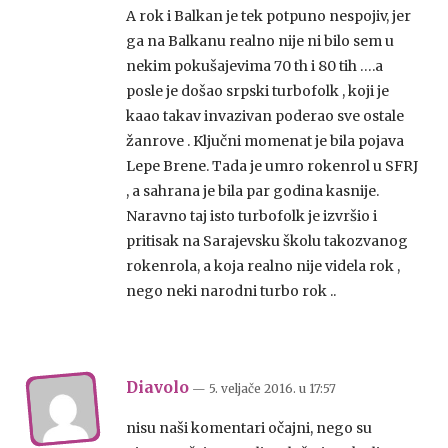
A rok i Balkan je tek potpuno nespojiv, jer
ga na Balkanu realno nije ni bilo sem u
nekim pokušajevima 70 th i 80 tih ….a
posle je došao srpski turbofolk , koji je
kaao takav invazivan poderao sve ostale
žanrove . Ključni momenat je bila pojava
Lepe Brene. Tada je umro rokenrol u SFRJ
, a sahrana je bila par godina kasnije.
Naravno taj isto turbofolk je izvršio i
pritisak na Sarajevsku školu takozvanog
rokenrola, a koja realno nije videla rok ,
nego neki narodni turbo rok ..
Diavolo
— 5. veljače 2016.
u
17:57
nisu naši komentari očajni, nego su