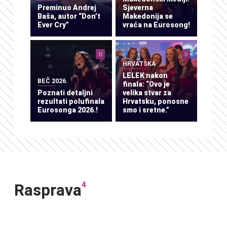
Preminuo Andrej
Sjeverna
Baša, autor “Don’t
Makedonija se
Ever Cry”
vraća na Eurosong!
11
0
HRVATSKA
LELEK nakon
BEČ 2026.
finala: “Ovo je
Poznati detaljni
velika stvar za
rezultati polufinala
Hrvatsku, ponosne
Eurosonga 2026.!
smo i sretne.”
4
Rasprava