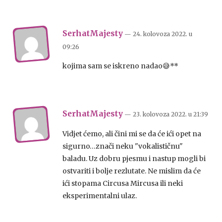
SerhatMajesty
— 24. kolovoza 2022.
u
09:26
kojima sam se iskreno nadao😅**
SerhatMajesty
— 23. kolovoza 2022.
u
21:39
Vidjet ćemo, ali čini mi se da će ići opet na
sigurno…znači neku "vokalističnu"
baladu. Uz dobru pjesmu i nastup mogli bi
ostvariti i bolje rezlutate. Ne mislim da će
ići stopama Circusa Mircusa ili neki
eksperimentalni ulaz.