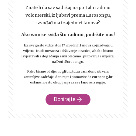
Znate li da sav sadržaj na portalu radimo
volonterski, iz ljubavi prema Eurosongu,
izvođačima i zajednici fanova?
Ako vam se sviđa što radimo, podržite nas!
Iza svega što vidite stoji 17 vrijednih fanova koji izdvajaju
vrijeme, trud i novac za održavanje stranice, a kako bismo
izvještavali s događanja sami plaćamo i putovanja i smještaj
na Dori i Eurosongu.
Kako bismo i dalje mogli biti tu za vas i donositi vam
zanimljive sadržaje, donirajte i pomozite da
eurosong.hr
ostane mjesto okupljanja za sve fanove iz regije.
Donirajte