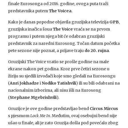
finale Eurosonga od 2016. godine, ovoga puta traži
predstavnika putem
The Voicea
.
Kako je danas popodne objavila gruzijska televizija
GPB
,
gruzijska inačica šoua
The Voice
vraća se na prvom
programu i putem njega bit će odabran gruzijski
predstavnik za naredni Eurosong. Točan datum početka
pete sezone nije poznat, a prijave traju
do 20. rujna
.
Gruzijski The Voice vratio se prošle godine na male
ekrane nakon pet godina. Kroz prve četiri sezone u
žiriju su sjedili izvođači koje smo gledali na Eurosongu
(
Anri Jokhadze
i
Nodiko Tatishvili
) ili su bili odabrani na
nacionalnim izborima, ali nisu išli na Eurosong
(
Stephane Mgebrishvili
).
Gruzijce je ove godine predstavljao bend
Circus Mircus
s pjesmom
Lock Me In
. Međutim, ovaj osebujni bend nije
ušao u finale, ali je zato Gruzija došla pod povećalo zbog