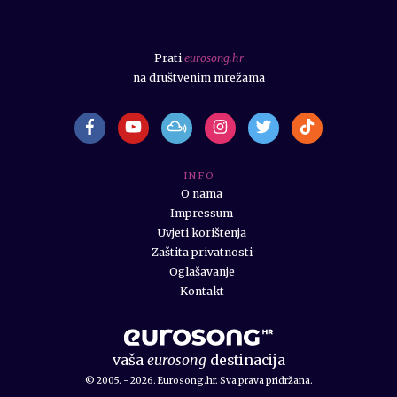
Prati
eurosong.hr
na društvenim mrežama
I N F O
O nama
Impressum
Uvjeti korištenja
Zaštita privatnosti
Oglašavanje
Kontakt
vaša
eurosong
destinacija
© 2005. - 2026. Eurosong.hr. Sva prava pridržana.