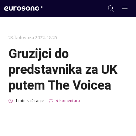
23. kolovoza 2022. 18:25
Gruzijci do
predstavnika za UK
putem The Voicea
1 min za čitanje
4 komentara