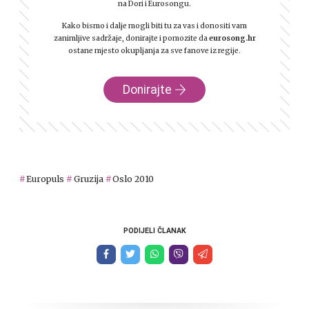
na Dori i Eurosongu.
Kako bismo i dalje mogli biti tu za vas i donositi vam
zanimljive sadržaje, donirajte i pomozite da
eurosong.hr
ostane mjesto okupljanja za sve fanove iz regije.
Donirajte
Europuls
Gruzija
Oslo 2010
PODIJELI ČLANAK