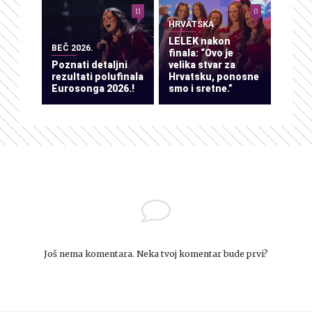
11
0
HRVATSKA
LELEK nakon
BEČ 2026.
finala: “Ovo je
Poznati detaljni
velika stvar za
rezultati polufinala
Hrvatsku, ponosne
Eurosonga 2026.!
smo i sretne.”
Još nema komentara. Neka tvoj komentar bude prvi?