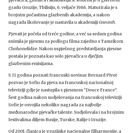
pjevačica, glumica i skladateljica. Rođena je u glavnom
gradu Gruzije, Tbilisiju, 6. veljače 1986. Maturirala je s
brojnim počastima glazbenih akademija, a nakon
nagrada školovanje je nastavila u akademiji
Gnesinih
.
Pjevati je počela od treće godine, a već sa sedam godina
snimila je pjesmu za podlogu filma zajedno s Tamrikom
Chohonelidze. Nakon uspješnog predstavljanja pjesme
postala je poznata kao solo pjevačica u dječjim
glazbenim emisijama.
S 11 godina poznati francuski novinar Bernard Pivot
pozvao je Sofiu da pjeva na francuskoj nacionalnoj
televiziji gdje je nastupila s pjesmom “Douce France”.
Šest godina nakon sudjelovanja na francuskoj televiziji
Sofie je osvojila nekoliko nagrada za najbolje
međunarodne pjevačke talente. Sudjelovala i na brojnim
festivalima diljem Rusije, Turske, Italije i Gruzije.
Od 2001. članica je gruzijske nacionalne filharmonije, a