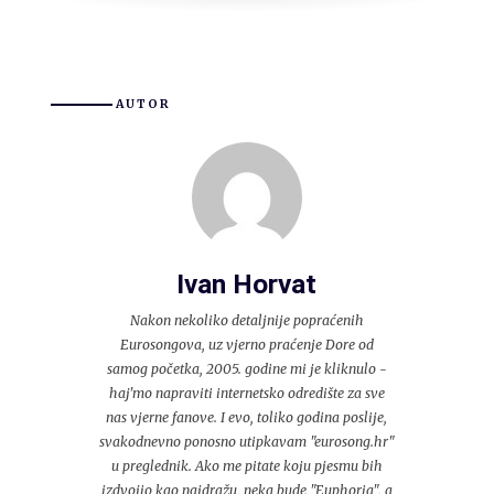
AUTOR
Ivan Horvat
Nakon nekoliko detaljnije popraćenih
Eurosongova, uz vjerno praćenje Dore od
samog početka, 2005. godine mi je kliknulo -
haj'mo napraviti internetsko odredište za sve
nas vjerne fanove. I evo, toliko godina poslije,
svakodnevno ponosno utipkavam "eurosong.hr"
u preglednik. Ako me pitate koju pjesmu bih
izdvojio kao najdražu, neka bude "Euphoria", a