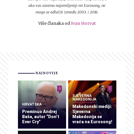
ako vas zanima najomiljeniji mi Eurosong, ne
mogu se odlučiti između 2003. i 2016.
Više članaka od
Ivan Horvat
NAJNOVIJE
0
3
SJEVERNA
MAKEDONIJA
HRVATSKA
Makedonski mediji:
Preminuo Andrej
Sjeverna
Baša, autor “Don’t
Makedonija se
Ever Cry”
vraća na Eurosong!