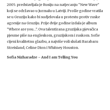
2005. predstavljala je Rusiju na natjecanju “New Wave”
koji se održavao u Jurmalu u Latviji. Prošle godine vratila
se u Gruziju kako bi sudjelovala u protestu protiv ruske
agresije na Gruziju. Prije dvije godine izdala je album
“Where are you…”. Ova talentirana gruzijska pjevačica
pjesme piše na engleskom, gruzijskom i ruskom. Sofie
cijeni kvalitetnu glazbu, a najviše voli slušati Barabaru
Streisland, Celine Dion i Whitney Houston.
Sofia Nizharadze – And I am Telling You