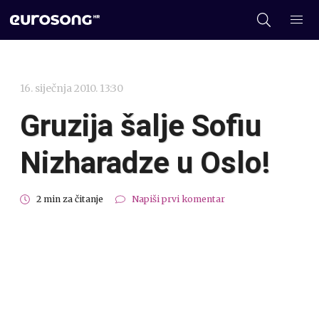
16. siječnja 2010. 13:30
Gruzija šalje Sofiu
Nizharadze u Oslo!
2 min za čitanje
Napiši prvi komentar