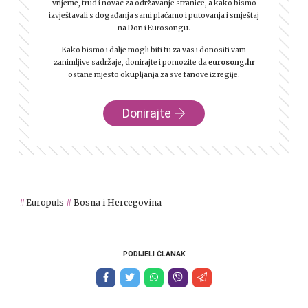
vrijeme, trud i novac za održavanje stranice, a kako bismo
izvještavali s događanja sami plaćamo i putovanja i smještaj
na Dori i Eurosongu.
Kako bismo i dalje mogli biti tu za vas i donositi vam
zanimljive sadržaje, donirajte i pomozite da
eurosong.hr
ostane mjesto okupljanja za sve fanove iz regije.
Donirajte
Europuls
Bosna i Hercegovina
PODIJELI ČLANAK