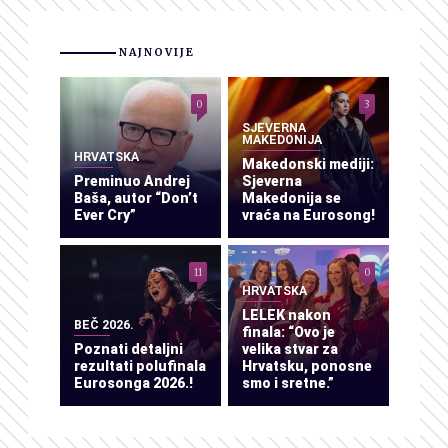
NAJNOVIJE
0
3
SJEVERNA
MAKEDONIJA
HRVATSKA
Makedonski mediji:
Preminuo Andrej
Sjeverna
Baša, autor “Don’t
Makedonija se
Ever Cry”
vraća na Eurosong!
11
0
HRVATSKA
LELEK nakon
BEČ 2026.
finala: “Ovo je
Poznati detaljni
velika stvar za
rezultati polufinala
Hrvatsku, ponosne
Eurosonga 2026.!
smo i sretne.”