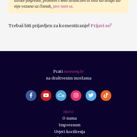
stilske pogreške, problem s web stranicom ili bilo što drugo što
nije vezano uz članak,
javi nam se
.
Trebaš biti prijavljen za komentiranje!
Prijavi se?
Prati
eurosong.hr
na društvenim mrežama
I N F O
O nama
Impressum
Uvjeti korištenja