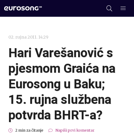
02. rujna 2011. 14:29
Hari Varešanović s
pjesmom Graića na
Eurosong u Baku;
15. rujna službena
potvrda BHRT-a?
2 min za čitanje
Napiši prvi komentar