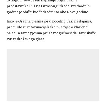
to dogodi, ovo će biti najranije objavljivanje
predstavnika BiH na Eurosongu ikada. Prethodnih
godina je običaj bio “odraditi” to oko Nove godine.
Iako je Grajina pjesma još u početnoj fazi nastajanja,
procurile su informacije kako nije riječ o klasičnoj
baladi, a sama pjesma pruža mogućnost da Hari iskaže
svu raskoš svoga glasa.