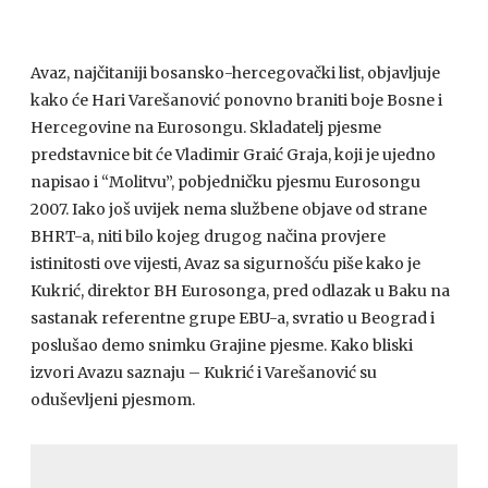
Avaz, najčitaniji bosansko-hercegovački list, objavljuje
kako će Hari Varešanović ponovno braniti boje Bosne i
Hercegovine na Eurosongu. Skladatelj pjesme
predstavnice bit će Vladimir Graić Graja, koji je ujedno
napisao i “Molitvu”, pobjedničku pjesmu Eurosongu
2007. Iako još uvijek nema službene objave od strane
BHRT
-a, niti bilo kojeg drugog načina provjere
istinitosti ove vijesti, Avaz sa sigurnošću piše kako je
Kukrić, direktor BH Eurosonga, pred odlazak u Baku na
sastanak referentne grupe
EBU
-a, svratio u Beograd i
poslušao demo snimku Grajine pjesme. Kako bliski
izvori Avazu saznaju – Kukrić i Varešanović su
oduševljeni pjesmom.