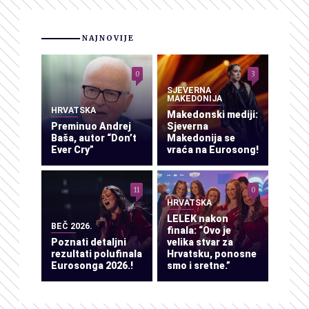
NAJNOVIJE
0
3
SJEVERNA
MAKEDONIJA
HRVATSKA
Makedonski mediji:
Preminuo Andrej
Sjeverna
Baša, autor “Don’t
Makedonija se
Ever Cry”
vraća na Eurosong!
11
0
HRVATSKA
LELEK nakon
BEČ 2026.
finala: “Ovo je
Poznati detaljni
velika stvar za
rezultati polufinala
Hrvatsku, ponosne
Eurosonga 2026.!
smo i sretne.”