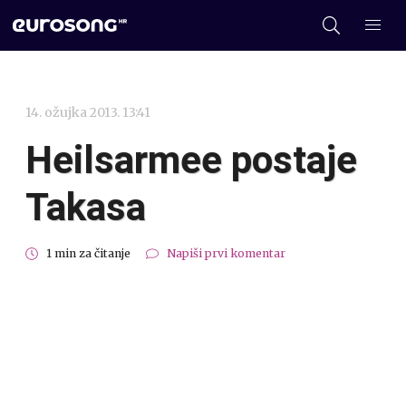
14. ožujka 2013. 13:41
Heilsarmee postaje
Takasa
1 min za čitanje
Napiši prvi komentar