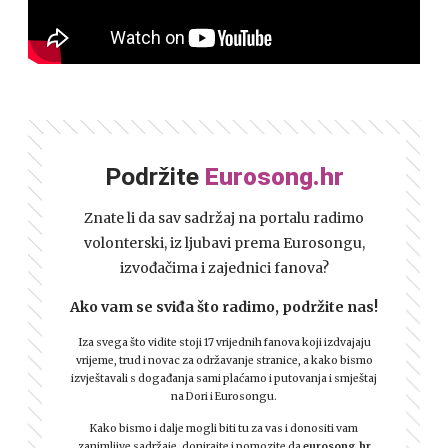
Podržite
Eurosong.hr
Znate li da sav sadržaj na portalu radimo
volonterski, iz ljubavi prema Eurosongu,
izvođačima i zajednici fanova?
Ako vam se sviđa što radimo, podržite nas!
Iza svega što vidite stoji 17 vrijednih fanova koji izdvajaju
vrijeme, trud i novac za održavanje stranice, a kako bismo
izvještavali s događanja sami plaćamo i putovanja i smještaj
na Dori i Eurosongu.
Kako bismo i dalje mogli biti tu za vas i donositi vam
zanimljive sadržaje, donirajte i pomozite da
eurosong.hr