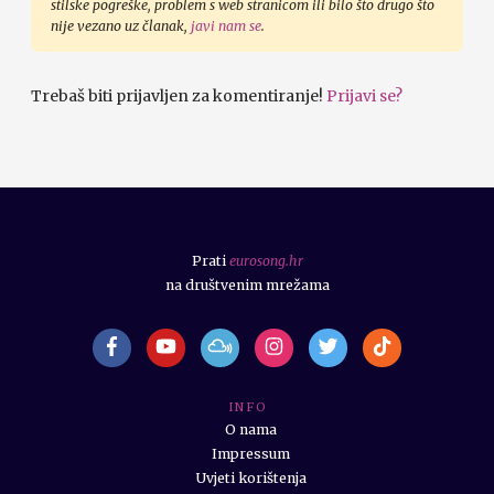
stilske pogreške, problem s web stranicom ili bilo što drugo što
nije vezano uz članak,
javi nam se
.
Trebaš biti prijavljen za komentiranje!
Prijavi se?
Prati
eurosong.hr
na društvenim mrežama
I N F O
O nama
Impressum
Uvjeti korištenja