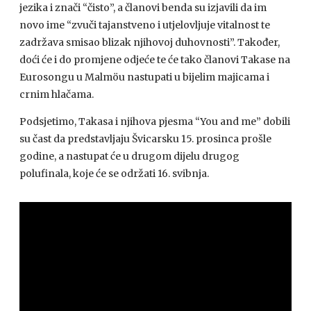
jezika i znači “čisto”, a članovi benda su izjavili da im
novo ime “zvuči tajanstveno i utjelovljuje vitalnost te
zadržava smisao blizak njihovoj duhovnosti”. Također,
doći će i do promjene odjeće te će tako članovi Takase na
Eurosongu u Malmöu nastupati u bijelim majicama i
crnim hlačama.
Podsjetimo, Takasa i njihova pjesma “You and me” dobili
su čast da predstavljaju Švicarsku 15. prosinca prošle
godine, a nastupat će u drugom dijelu drugog
polufinala, koje će se održati 16. svibnja.