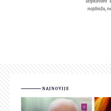
utipkavam "e
najdražu, n
NAJNOVIJE
0