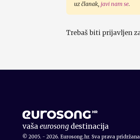
uz članak,
javi nam se
.
Trebaš biti prijavljen 
vaša
eurosong
destinacija
© 2005. - 2026. Eurosong.hr. Sva prava pridržana