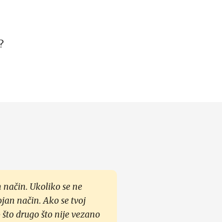
?
 način. Ukoliko se ne
ojan način. Ako se tvoj
 što drugo što nije vezano