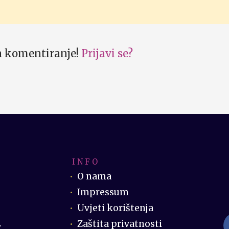
za komentiranje!
Prijavi se?
I N F O
O nama
Impressum
Uvjeti korištenja
Zaštita privatnosti
.