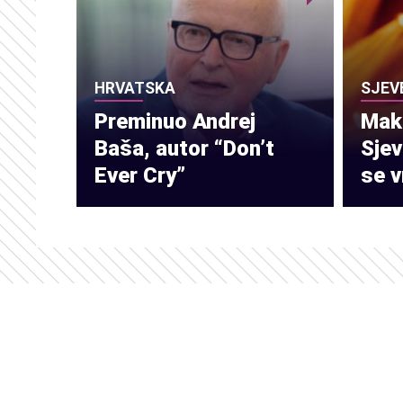
HRVATSKA
SJEV
Preminuo Andrej
Make
Baša, autor “Don’t
Sje
Ever Cry”
se v