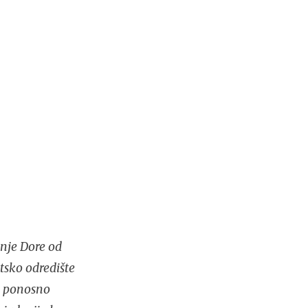
nje Dore od
tsko odredište
no ponosno