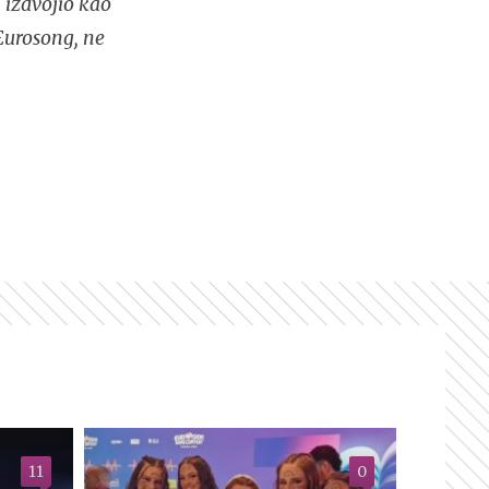
 izdvojio kao
Eurosong, ne
11
0