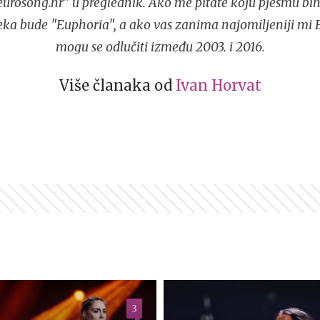
urosong.hr" u preglednik. Ako me pitate koju pjesmu bih
eka bude "Euphoria", a ako vas zanima najomiljeniji mi 
mogu se odlučiti između 2003. i 2016.
Više članaka od
Ivan Horvat
3