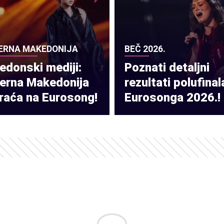
ERNA MAKEDONIJA
BEČ 2026.
donski mediji:
Poznati detaljni
verna Makedonija
rezultati polufinal
raća na Eurosong!
Eurosonga 2026.!