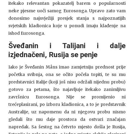
itekako relevantan pokazatelj barem o popularnosti
neke pjesme uoči samog Eurosonga. Upravo zato vam
donosimo najsvježiji presjek stanja s najpoznatijih
svjetskih kladionica koje u ponudi imaju klađenje na
ishod Eurosonga.
Šveđanin i Talijani i dalje
izjednačeni, Rusija se penje
Iako je Šveđanin Måns imao zamjetniju prednost prije
početka svibnja, ona se očito počela topiti, te su mu
predstavnici Italije (koji još nisu održali nijednu probu)
gotovo za petama, što najavljuje itekako zanimljivu
završnicu Eurosonga. Nije se promijenio ni
trećeplasirani, po izboru kladionica, a to je predstavnik
Australije, uz napomenu da ni njegovu probu nismo
gledali što mu daje prostora da ostvari značajan
napredak. Sa šestog na četvrto mjesto došla je Rusija,