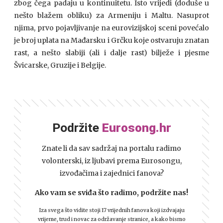
zbog čega padaju u kontinuitetu. Isto vrijedi (doduše u
nešto blažem obliku) za Armeniju i Maltu. Nasuprot
njima, prvo pojavljivanje na eurovizijskoj sceni povećalo
je broj uplata na Mađarsku i Grčku koje ostvaruju znatan
rast, a nešto slabiji (ali i dalje rast) bilježe i pjesme
Švicarske, Gruzije i Belgije.
Podržite
Eurosong.hr
Znate li da sav sadržaj na portalu radimo
volonterski, iz ljubavi prema Eurosongu,
izvođačima i zajednici fanova?
Ako vam se sviđa što radimo, podržite nas!
Iza svega što vidite stoji 17 vrijednih fanova koji izdvajaju
vrijeme, trud i novac za održavanje stranice, a kako bismo