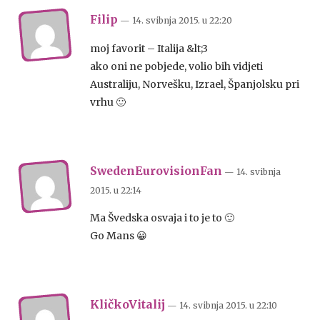
Filip
— 14. svibnja 2015.
u
22:20
moj favorit – Italija &lt;3
ako oni ne pobjede, volio bih vidjeti
Australiju, Norvešku, Izrael, Španjolsku pri
vrhu 🙂
SwedenEurovisionFan
— 14. svibnja
2015.
u
22:14
Ma Švedska osvaja i to je to 🙂
Go Mans 😀
KličkoVitalij
— 14. svibnja 2015.
u
22:10