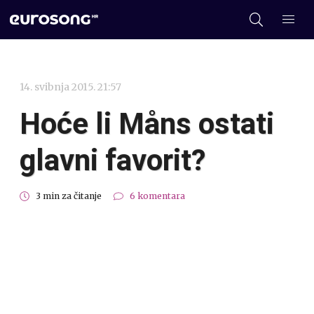
14. svibnja 2015. 21:57
Hoće li Måns ostati
glavni favorit?
3 min za čitanje
6 komentara