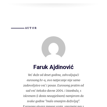
AUTOR
Faruk Ajdinović
Već duže od deset godina, zahvaljujući
eurosong.hr-u, ovo natjecanje nije samo
zadovoljstvo već i posao. Eurosong pratim od
sad već itekako davne 2004. i Istanbula, s
iskrenom (i dosta neuspješnom) namjerom da
svake godine "malo smanjim doživljaj".
Eurosong otvara mnoga vrata, upoznaje nas s