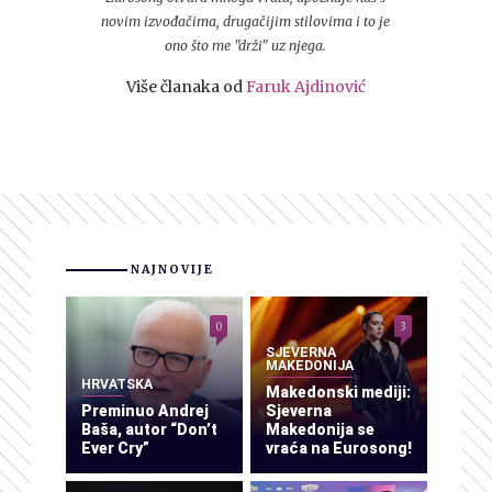
novim izvođačima, drugačijim stilovima i to je
ono što me "drži" uz njega.
Više članaka od
Faruk Ajdinović
NAJNOVIJE
0
3
SJEVERNA
MAKEDONIJA
HRVATSKA
Makedonski mediji:
Preminuo Andrej
Sjeverna
Baša, autor “Don’t
Makedonija se
Ever Cry”
vraća na Eurosong!