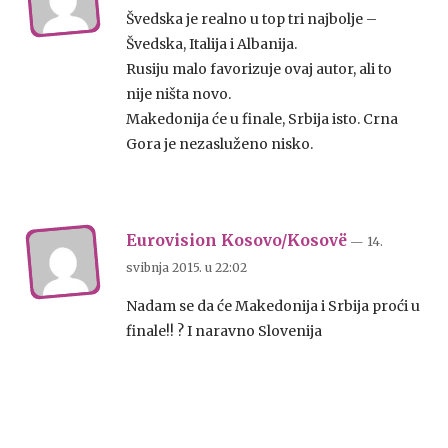
Švedska je realno u top tri najbolje –
Švedska, Italija i Albanija.
Rusiju malo favorizuje ovaj autor, ali to
nije ništa novo.
Makedonija će u finale, Srbija isto. Crna
Gora je nezasluženo nisko.
Eurovision Kosovo/Kosovë
— 14.
svibnja 2015.
u
22:02
Nadam se da će Makedonija i Srbija proći u
finale!! ? I naravno Slovenija