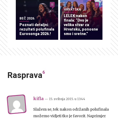
11
0
HRVATSKA
LELEK nakon
BEČ 2026.
finala: “Ovo je
Poznati detaljni
velika stvar za
rezultati polufinala
Hrvatsku, ponosne
Eurosonga 2026.!
smo i sretne.”
6
Rasprava
kifla
— 15. svibnja 2015.
u
13:44
Slažem se, tek nakon održanih polufinala
možemo vidjeti tko je favorit. Naprimjer