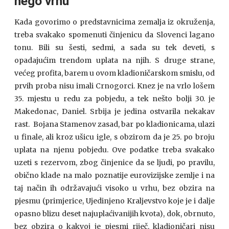
nego vrhu
Kada govorimo o predstavnicima zemalja iz okruženja,
treba svakako spomenuti činjenicu da Slovenci lagano
tonu. Bili su šesti, sedmi, a sada su tek deveti, s
opadajućim trendom uplata na njih. S druge strane,
većeg profita, barem u ovom kladioničarskom smislu, od
prvih proba nisu imali Crnogorci. Knez je na vrlo lošem
35. mjestu u redu za pobjedu, a tek nešto bolji 30. je
Makedonac, Daniel. Srbija je jedina ostvarila nekakav
rast. Bojana Stamenov zasad, bar po kladionicama, ulazi
u finale, ali kroz ušicu igle, s obzirom da je 25. po broju
uplata na njenu pobjedu. Ove podatke treba svakako
uzeti s rezervom, zbog činjenice da se ljudi, po pravilu,
obično klade na malo poznatije eurovizijske zemlje i na
taj način ih održavajući visoko u vrhu, bez obzira na
pjesmu (primjerice, Ujedinjeno Kraljevstvo koje je i dalje
opasno blizu deset najuplaćivanijih kvota), dok, obrnuto,
bez obzira o kakvoj je pjesmi riječ, kladioničari nisu