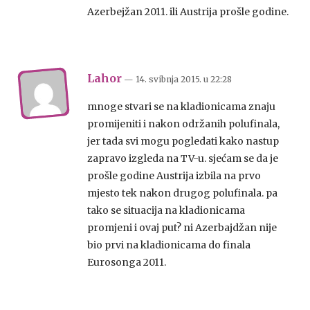
Azerbejžan 2011. ili Austrija prošle godine.
Lahor
— 14. svibnja 2015.
u
22:28
mnoge stvari se na kladionicama znaju
promijeniti i nakon održanih polufinala,
jer tada svi mogu pogledati kako nastup
zapravo izgleda na TV-u. sjećam se da je
prošle godine Austrija izbila na prvo
mjesto tek nakon drugog polufinala. pa
tako se situacija na kladionicama
promjeni i ovaj put? ni Azerbajdžan nije
bio prvi na kladionicama do finala
Eurosonga 2011.