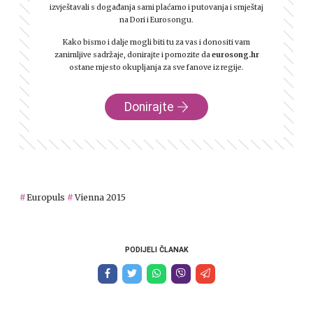
izvještavali s događanja sami plaćamo i putovanja i smještaj
na Dori i Eurosongu.
Kako bismo i dalje mogli biti tu za vas i donositi vam
zanimljive sadržaje, donirajte i pomozite da
eurosong.hr
ostane mjesto okupljanja za sve fanove iz regije.
Donirajte
Europuls
Vienna 2015
PODIJELI ČLANAK