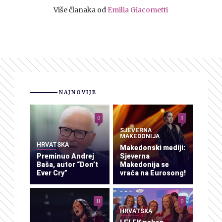
Više članaka od
Emilia Giacometti
NAJNOVIJE
0
3
SJEVERNA
MAKEDONIJA
HRVATSKA
Makedonski mediji:
Preminuo Andrej
Sjeverna
Baša, autor “Don’t
Makedonija se
Ever Cry”
vraća na Eurosong!
11
0
HRVATSKA