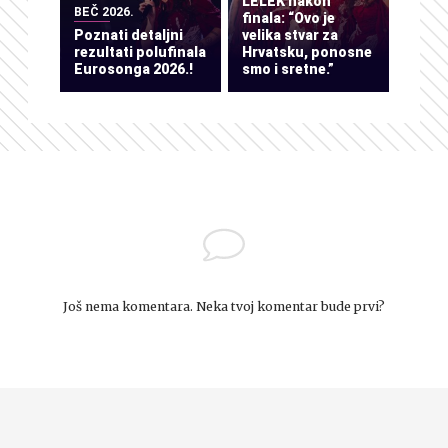
LELEK nakon
BEČ 2026.
finala: “Ovo je
Poznati detaljni
velika stvar za
rezultati polufinala
Hrvatsku, ponosne
Eurosonga 2026.!
smo i sretne.”
Još nema komentara. Neka tvoj komentar bude prvi?