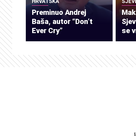
HRVATSKA
SJEV
Preminuo Andrej
Make
Baša, autor “Don’t
Sje
Ever Cry”
se v