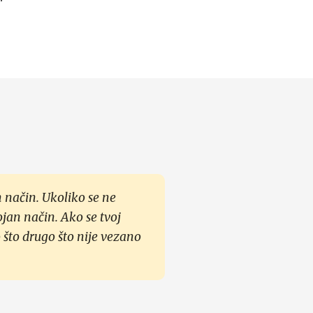
 način. Ukoliko se ne
ojan način. Ako se tvoj
 što drugo što nije vezano