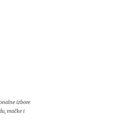
onalne izbore
du, mačke i