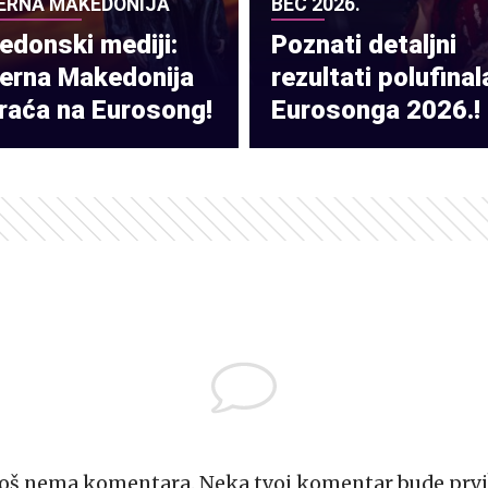
ERNA MAKEDONIJA
BEČ 2026.
donski mediji:
Poznati detaljni
verna Makedonija
rezultati polufinal
raća na Eurosong!
Eurosonga 2026.!
Još nema komentara. Neka tvoj komentar bude prvi