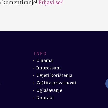
za komentiranje!
Prijavi se?
I N F O
O nama
Impressum
Uvjeti korištenja
Zaštita privatnosti
.
Oglašavanje
Kontakt