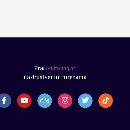
Prati
eurosong.hr
na društvenim mrežama