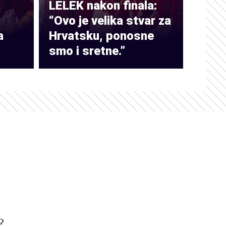
LELEK nakon finala:
“Ovo je velika stvar za
a
Hrvatsku, ponosne
smo i sretne.”
?