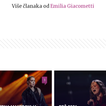
Više članaka od
Emilia Giacometti
3