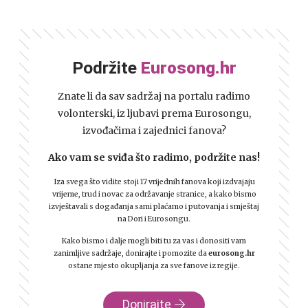
Podržite
Eurosong.hr
Znate li da sav sadržaj na portalu radimo
volonterski, iz ljubavi prema Eurosongu,
izvođačima i zajednici fanova?
Ako vam se sviđa što radimo, podržite nas!
Iza svega što vidite stoji 17 vrijednih fanova koji izdvajaju
vrijeme, trud i novac za održavanje stranice, a kako bismo
izvještavali s događanja sami plaćamo i putovanja i smještaj
na Dori i Eurosongu.
Kako bismo i dalje mogli biti tu za vas i donositi vam
zanimljive sadržaje, donirajte i pomozite da
eurosong.hr
ostane mjesto okupljanja za sve fanove iz regije.
Donirajte