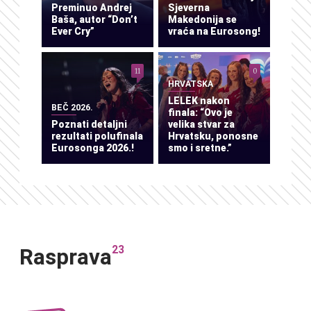
Preminuo Andrej
Sjeverna
Baša, autor “Don’t
Makedonija se
Ever Cry”
vraća na Eurosong!
11
0
HRVATSKA
LELEK nakon
BEČ 2026.
finala: “Ovo je
Poznati detaljni
velika stvar za
rezultati polufinala
Hrvatsku, ponosne
Eurosonga 2026.!
smo i sretne.”
23
Rasprava