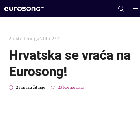
26. studenoga 2015. 23:21
Hrvatska se vraća na
Eurosong!
2 min za čitanje
23 komentara