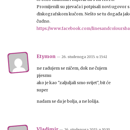
Promijenili su pjevača i potpisali novi ugovor s
diskografskom kučom. Nešto se tu događa jak
čudno.
https://www.facebook.com/linesandcoloursba
Etymon
— 26. studenoga 2015.
u
15:41
ne radujem se ničem, dok ne čujem
pjesmu
ako je kao "zaljuljali smo svijet", bit će
super
nadam se da je bolja, a ne lošija.
Vladimir
— 26. studenoga 2015.
u
10:10