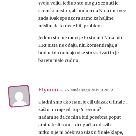
svoju volju. Jedino sto mogu zeznuti je
scenski nastup, ali buduci da Nina ima vec
zada 10ak sponzora samo za haljine
mislim da to nece biti problem.
Jedino sto me muci je to sto niti Nina niti
HRt nista ne odaju, niti komentiraju, a
buduci da nemaju vise sto skrivati to je
barem malo cudno.
Etymon
— 26. studenoga 2015.
u
20:19
a jadni smo ako nam je cilj ulazak u finale ..
zašto im nije cilj top 6 recimo?
nadam se da će nina biti posebna poput
aminate ili rone .. drugačija od svih.
nitko nije ni očekivao ulaz u finale klape,