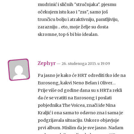
mudrinić i sličnih "stručnjaka". pjesmu
očekujem istu kao i "zss", samo još
trunčicu bolju i atraktivniju, pamtljiviju,
zarazniju .. eto, moje želje su dosta
skromne, top 6 bi bio idealan.
Zephyr
— 26. studenoga 2015.
u
19:09
Pa jasno je kako će HRT odrediti tko ide na
Eurosong, kakvi Neno Belan i Oliver…
Prije više od godine dana su s HRTa rekli
da će se vratiti na Eurosong i poslati
pobjednika The Voicea, znači ide Nina
Kraljić i ona sama to odavno zna i sama je
podgrijavala situaciju. Uskoro objavjuje
prvi album. Mislim da je sve jasno. Nadam