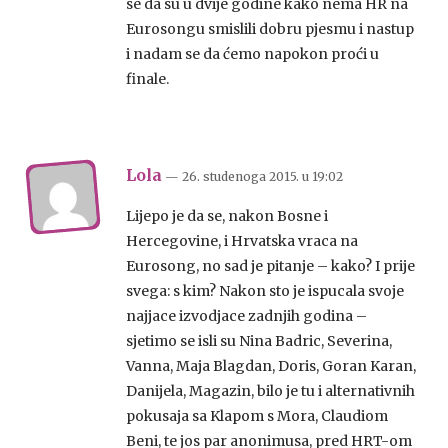
se da su u dvije godine kako nema HR na
Eurosongu smislili dobru pjesmu i nastup
i nadam se da ćemo napokon proći u
finale.
Lola
— 26. studenoga 2015.
u
19:02
Lijepo je da se, nakon Bosne i
Hercegovine, i Hrvatska vraca na
Eurosong, no sad je pitanje – kako? I prije
svega: s kim? Nakon sto je ispucala svoje
najjace izvodjace zadnjih godina –
sjetimo se isli su Nina Badric, Severina,
Vanna, Maja Blagdan, Doris, Goran Karan,
Danijela, Magazin, bilo je tu i alternativnih
pokusaja sa Klapom s Mora, Claudiom
Beni, te jos par anonimusa, pred HRT-om