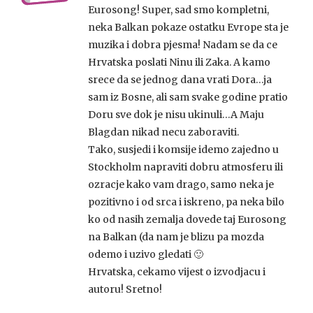
Eurosong! Super, sad smo kompletni,
neka Balkan pokaze ostatku Evrope sta je
muzika i dobra pjesma! Nadam se da ce
Hrvatska poslati Ninu ili Zaka. A kamo
srece da se jednog dana vrati Dora…ja
sam iz Bosne, ali sam svake godine pratio
Doru sve dok je nisu ukinuli…A Maju
Blagdan nikad necu zaboraviti.
Tako, susjedi i komsije idemo zajedno u
Stockholm napraviti dobru atmosferu ili
ozracje kako vam drago, samo neka je
pozitivno i od srca i iskreno, pa neka bilo
ko od nasih zemalja dovede taj Eurosong
na Balkan (da nam je blizu pa mozda
odemo i uzivo gledati 🙂
Hrvatska, cekamo vijest o izvodjacu i
autoru! Sretno!