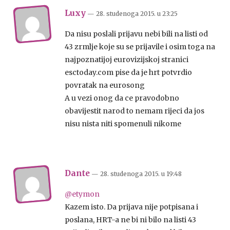
Luxy
— 28. studenoga 2015.
u
23:25
Da nisu poslali prijavu nebi bili na listi od
43 zrmlje koje su se prijavile i osim toga na
najpoznatijoj eurovizijskoj stranici
esctoday.com pise da je hrt potvrdio
povratak na eurosong
A u vezi onog da ce pravodobno
obavijestit narod to nemam rijeci da jos
nisu nista niti spomenuli nikome
Dante
— 28. studenoga 2015.
u
19:48
@etymon
Kazem isto. Da prijava nije potpisana i
poslana, HRT-a ne bi ni bilo na listi 43