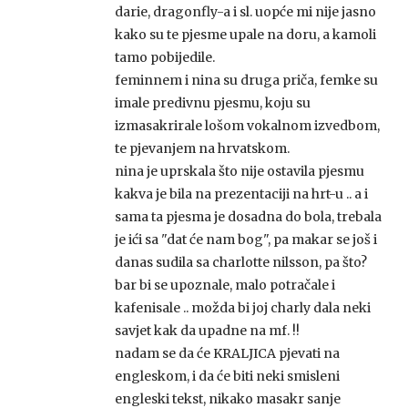
darie, dragonfly-a i sl. uopće mi nije jasno
kako su te pjesme upale na doru, a kamoli
tamo pobijedile.
feminnem i nina su druga priča, femke su
imale predivnu pjesmu, koju su
izmasakrirale lošom vokalnom izvedbom,
te pjevanjem na hrvatskom.
nina je uprskala što nije ostavila pjesmu
kakva je bila na prezentaciji na hrt-u .. a i
sama ta pjesma je dosadna do bola, trebala
je ići sa "dat će nam bog", pa makar se još i
danas sudila sa charlotte nilsson, pa što?
bar bi se upoznale, malo potračale i
kafenisale .. možda bi joj charly dala neki
savjet kak da upadne na mf. !!
nadam se da će KRALJICA pjevati na
engleskom, i da će biti neki smisleni
engleski tekst, nikako masakr sanje