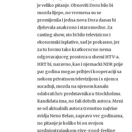
je veliko pitanje. Obnoviti Doru bilo bi
mozda lijepo, no vremena su se
promijenila i jedna nova Dora danas bi
djelovala anakrono i staromodno. Za
casting show, sto bi bilo televizicno i
ekonomski isplativo, sad je prekasno, jer
za tu formu tako kratkorocno nema
odgovarajuceg prostora u shemi HTV-a.
HRT bi, naravno, kao i njemacki NDR prije
par godina mogao pribjeci kooperaciji sa
nekom privatnom televizijom i s njom u
suradnji, mozda na njenom kanalu
odabrati hrv. predstavnika u Stockholmu.
Kandidata ima, no fali dobrih autora. Meni
se od aktualnih autora trenutno najvise
svidja Neno Belan, zapravo vec godinama,
no pitanje je koliko bi on svojom
srednjostrujaskom give-good-feeling