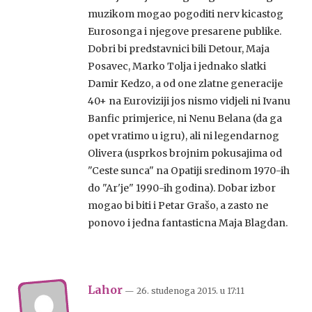
muzikom mogao pogoditi nerv kicastog
Eurosonga i njegove presarene publike.
Dobri bi predstavnici bili Detour, Maja
Posavec, Marko Tolja i jednako slatki
Damir Kedzo, a od one zlatne generacije
40+ na Euroviziji jos nismo vidjeli ni Ivanu
Banfic primjerice, ni Nenu Belana (da ga
opet vratimo u igru), ali ni legendarnog
Olivera (usprkos brojnim pokusajima od
"Ceste sunca" na Opatiji sredinom 1970-ih
do "Ar'je" 1990-ih godina). Dobar izbor
mogao bi biti i Petar Grašo, a zasto ne
ponovo i jedna fantasticna Maja Blagdan.
Lahor
— 26. studenoga 2015.
u
17:11