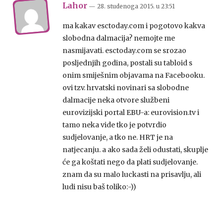
Lahor
— 28. studenoga 2015.
u
23:51
ma kakav esctoday.com i pogotovo kakva
slobodna dalmacija? nemojte me
nasmijavati. esctoday.com se srozao
posljednjih godina, postali su tabloid s
onim smiješnim objavama na Facebooku.
ovi tzv. hrvatski novinari sa slobodne
dalmacije neka otvore službeni
eurovizijski portal EBU-a: eurovision.tv i
tamo neka vide tko je potvrdio
sudjelovanje, a tko ne. HRT je na
natjecanju. a ako sada želi odustati, skuplje
će ga koštati nego da plati sudjelovanje.
znam da su malo luckasti na prisavlju, ali
ludi nisu baš toliko:-))