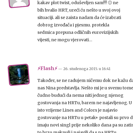
kakav plot twist, oduševljen sam!!! 🙂 ne
bih hvalio HRT, ureći ću nešto u svoj ovoj
situaciji. ali se zaista nadam da će izabrati
dobrog izvođača i pjesmu. protekla
sedmica prepuna odličnih eurovizijskih
vijesti, ne mogu vjerovati…
⚡Flash⚡
— 26. studenoga 2015.
u
16:41
Također, se ne radujem ničemu dok ne kažu d
nas Nina predstavlja. Nešto mi je u svemu tom
čudno budući da nema niti jednog njenog
gostovanja na HRTu, barem ne najavljenog. U
isto vrijeme Lines and Colors je najavio
gostovanje na HRTu u petak+ postali su prvo d
imaju novi singl prije nekoliko dana pa su zat
to brzo maknuli i najavili da s na HRTu.