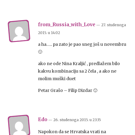
from_Russia_with_Love
— 27. studenoga
2015.
u
14:02
a ha….. pa zato je pao sneg još u novembru
🙂
ako ne ode Nina Kraljić , predlažem bilo
kakvu kombinaciju sa 2 čela , a ako ne
molim muški duet
Petar Grašo – Filip Dizdar 🙂
Edo
— 26. studenoga 2015.
u
23:35
Napokon da se Hrvatska vrati na