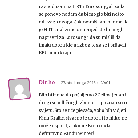
ravnodušan na HRT i Eurosong, ali sada
se ponovo nadam da bi moglo biti nešto
od svega ovoga. čak razmišljam o tome da
je HRT analizirao unaprijed što bi mogli
napraviti za Eurosong i da su mislili da
imaju dobru ideju i zbog toga se i prijavili
EBU-u na kraju.
Dinko
— 27. studenoga 2015.
u
20:01
Bilo bi lijepo da pošaljemo 2Cellos, jedan i
drugi su odlični glazbenici, a poznati su i u
svijetu. Što se tiće pjevača, volio bih vidjeti
Ninu Kraljić, stvarno je dobra i to nitko ne
može osporit, a ako ne Ninu onda
definitivno Vandu Winter!