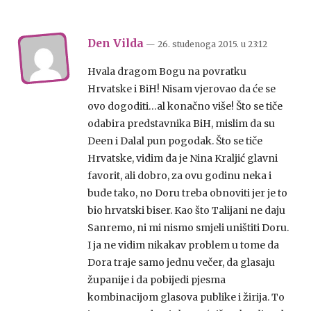
Den Vilda
— 26. studenoga 2015.
u
23:12
Hvala dragom Bogu na povratku
Hrvatske i BiH! Nisam vjerovao da će se
ovo dogoditi…al konačno više! Što se tiče
odabira predstavnika BiH, mislim da su
Deen i Dalal pun pogodak. Što se tiče
Hrvatske, vidim da je Nina Kraljić glavni
favorit, ali dobro, za ovu godinu neka i
bude tako, no Doru treba obnoviti jer je to
bio hrvatski biser. Kao što Talijani ne daju
Sanremo, ni mi nismo smjeli uništiti Doru.
I ja ne vidim nikakav problem u tome da
Dora traje samo jednu večer, da glasaju
županije i da pobijedi pjesma
kombinacijom glasova publike i žirija. To