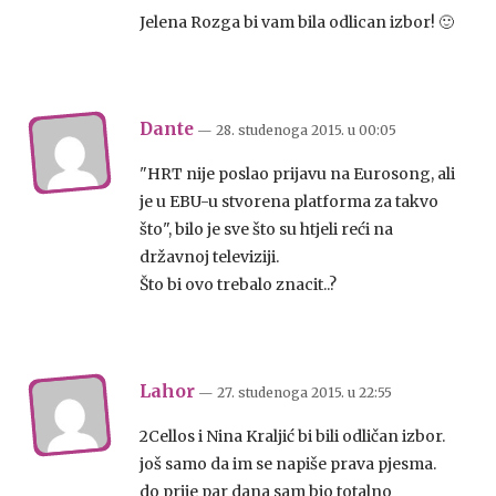
Jelena Rozga bi vam bila odlican izbor! 🙂
Dante
— 28. studenoga 2015.
u
00:05
"HRT nije poslao prijavu na Eurosong, ali
je u EBU-u stvorena platforma za takvo
što", bilo je sve što su htjeli reći na
državnoj televiziji.
Što bi ovo trebalo znacit..?
Lahor
— 27. studenoga 2015.
u
22:55
2Cellos i Nina Kraljić bi bili odličan izbor.
još samo da im se napiše prava pjesma.
do prije par dana sam bio totalno