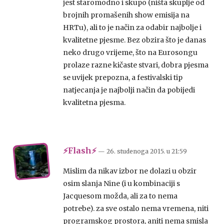
jest staromodno i skupo (ništa skuplje od
brojnih promašenih show emisija na
HRTu), ali to je način za odabir najbolje i
kvalitetne pjesme. Bez obzira što je danas
neko drugo vrijeme, što na Eurosongu
prolaze razne kičaste stvari, dobra pjesma
se uvijek prepozna, a festivalski tip
natjecanja je najbolji način da pobijedi
kvalitetna pjesma.
⚡Flash⚡
— 26. studenoga 2015.
u
21:59
Mislim da nikav izbor ne dolazi u obzir
osim slanja Nine (i u kombinaciji s
Jacquesom možda, ali za to nema
potrebe). za sve ostalo nema vremena, niti
programskog prostora, aniti nema smisla