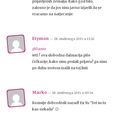
prijavljenih zemalja. Kako god bilo,
zalosno je da jos nisu javno izjavili da se
vracamo na natjecanje.
Etymon
— 28. studenoga 2015.
u
13:26
@Dante
wtf.? ova slobodna dalmacija piše
črčkarije, kako nisu poslali prijavu? pa nisu
po duhu svetom izašli na toj listi.
Marko
— 28. studenoga 2015.
u
00:24
Komsije dobrodosli nazad! Ex Yu "Svi su tu
kao nekada" 🙂