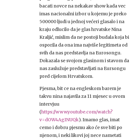
bacati novce na nekakav show kada vec
imas nacionalni izbor u kojemu je preko
500000 ljudi u jednoj većeri glasalo i na
kraju odlucilo da je glas hrvatske Nina
Kraljić, mislim da ne postoji budala koja bi
osporila da ona ima najviše legitimeta od
svih da nas predstavlja na Eurosongu.
Dokazala se svojom glasinom i stavom da
nas zaslužuje predstavljati na Eursongu
pred cijelom Hrvatskom.
Pjesma, bit ce na engleskom barem je
takvu nina najavila za 11 mjesec u ovom
intervjuu
(
https://www.youtube.com/watch?
v=dOW4AgINUQk
). Imamo glas, imat
cemo i dobru pjesmu ako će sve biti po
njenom, i neki likovi joj nece nametati