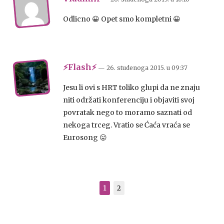
Odlicno 😀 Opet smo kompletni 😀
⚡Flash⚡
— 26. studenoga 2015.
u
09:37
Jesu li ovi s HRT toliko glupi da ne znaju
niti održati konferenciju i objaviti svoj
povratak nego to moramo saznati od
nekoga trceg. Vratio se Ćaća vraća se
Eurosong 😛
1
2