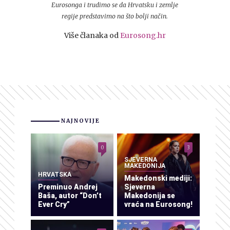
Eurosonga i trudimo se da Hrvatsku i zemlje
regije predstavimo na što bolji način.
Više članaka od
Eurosong.hr
NAJNOVIJE
0
3
SJEVERNA
MAKEDONIJA
HRVATSKA
Makedonski mediji:
Preminuo Andrej
Sjeverna
Baša, autor “Don’t
Makedonija se
Ever Cry”
vraća na Eurosong!