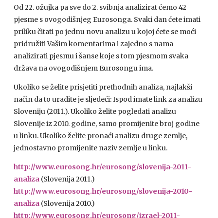
Od 22. ožujka pa sve do 2. svibnja analizirat ćemo 42
pjesme s ovogodišnjeg Eurosonga. Svaki dan ćete imati
priliku čitati po jednu novu analizu u kojoj ćete se moći
pridružiti Vašim komentarima i zajedno s nama
analizirati pjesmu i šanse koje s tom pjesmom svaka
država na ovogodišnjem Eurosongu ima.
Ukoliko se želite prisjetiti prethodnih analiza, najlakši
način da to uradite je sljedeći: Ispod imate link za analizu
Sloveniju (2011.). Ukoliko želite pogledati analizu
Slovenije iz 2010. godine, samo promijenite broj godine
u linku. Ukoliko želite pronaći analizu druge zemlje,
jednostavno promijenite naziv zemlje u linku.
http://www.eurosong.hr/eurosong/slovenija-2011-
analiza
(Slovenija 2011.)
http://www.eurosong.hr/eurosong/slovenija-2010-
analiza
(Slovenija 2010.)
http://www.eurosong.hr/eurosong/izrael-2011-