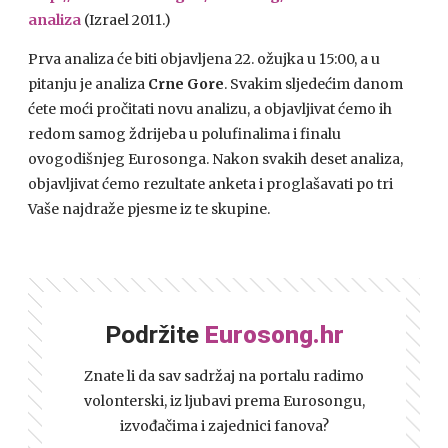
analiza
(Izrael 2011.)
Prva analiza će biti objavljena 22. ožujka u 15:00, a u
pitanju je analiza
Crne Gore
. Svakim sljedećim danom
ćete moći pročitati novu analizu, a objavljivat ćemo ih
redom samog ždrijeba u polufinalima i finalu
ovogodišnjeg Eurosonga. Nakon svakih deset analiza,
objavljivat ćemo rezultate anketa i proglašavati po tri
Vaše najdraže pjesme iz te skupine.
Podržite
Eurosong.hr
Znate li da sav sadržaj na portalu radimo
volonterski, iz ljubavi prema Eurosongu,
izvođačima i zajednici fanova?