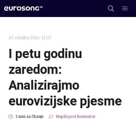
21. ožujka 2012. 11:53
I petu godinu
zaredom:
Analizirajmo
eurovizijske pjesme
1 min za čitanje
Napiši prvi komentar