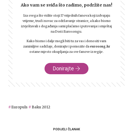
Ako vam se sviđa što radimo, podržite nas!
Iza svega što vidite stoji 17 vrijednih fanova koji izdvajaju
vrijeme, trud i novac za održavanje stranice, a kako bismo
izvještavali s događanja sami plaćamo i putovanja i smještaj
na Dori i Eurosongu.
Kako bismo i dalje mogli biti tu za vas i donositi vam
zanimljive sadržaje, donirajte i pomozite da
eurosong.hr
ostane mjesto okupljanja za sve fanove iz regije.
Donirajte
Europuls
Baku 2012
PODIJELI ČLANAK