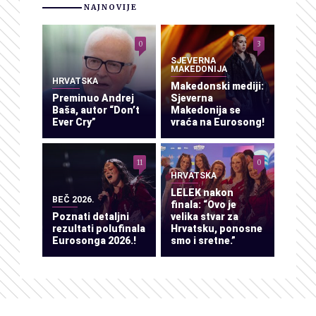
NAJNOVIJE
0
3
SJEVERNA
MAKEDONIJA
HRVATSKA
Makedonski mediji:
Preminuo Andrej
Sjeverna
Baša, autor “Don’t
Makedonija se
Ever Cry”
vraća na Eurosong!
11
0
HRVATSKA
LELEK nakon
BEČ 2026.
finala: “Ovo je
Poznati detaljni
velika stvar za
rezultati polufinala
Hrvatsku, ponosne
Eurosonga 2026.!
smo i sretne.”