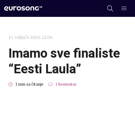
15. veljače 2020. 22:04
Imamo sve finaliste
“Eesti Laula”
1 min za čitanje
1 komentar