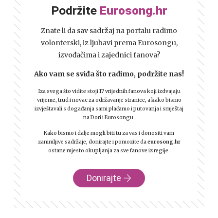
Podržite
Eurosong.hr
Znate li da sav sadržaj na portalu radimo
volonterski, iz ljubavi prema Eurosongu,
izvođačima i zajednici fanova?
Ako vam se sviđa što radimo, podržite nas!
Iza svega što vidite stoji 17 vrijednih fanova koji izdvajaju
vrijeme, trud i novac za održavanje stranice, a kako bismo
izvještavali s događanja sami plaćamo i putovanja i smještaj
na Dori i Eurosongu.
Kako bismo i dalje mogli biti tu za vas i donositi vam
zanimljive sadržaje, donirajte i pomozite da
eurosong.hr
ostane mjesto okupljanja za sve fanove iz regije.
Donirajte