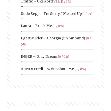
Traffic – Üks kord veel
[1 / 3%]
Uudo Sepp – I’m Sorry. I Messed Up
[1 / 3%]
Laura – Break Me
[0 / 0%]
Egert Milder – Georgia (On My Mind)
[0 /
0%]
INGER – Only Dream
[0 / 0%]
Anett x Fredi – Write About Me
[0 / 0%]