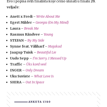
Evo i popisa svih finalista koje ćemo slušati u finalu
29.
veljače
:
Anett x Fredi –
Write About Me
Egert Milder –
Georgia (On My Mind)
Laura –
Break Me
Rasmus Rändvee –
Young
STEFAN –
By My Side
Synne feat. Väliharf –
Majakad
Jaagup Tuisk
–
Beautiful Lie
Uudo Sepp
–
I’m Sorry. I Messed Up
Traffic
–
Üks kord veel
INGER
–
Only Dream
Uku Suviste
–
What Love Is
SHIRA
–
Out In Space
ANKETA 1380