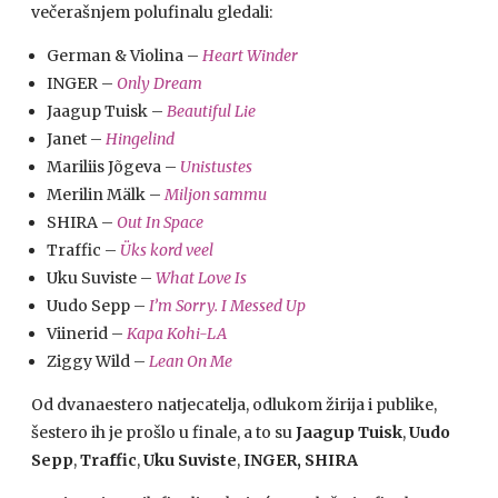
večerašnjem polufinalu gledali:
German & Violina –
Heart Winder
INGER –
Only Dream
Jaagup Tuisk –
Beautiful Lie
Janet –
Hingelind
Mariliis Jõgeva –
Unistustes
Merilin Mälk –
Miljon sammu
SHIRA –
Out In Space
Traffic –
Üks kord veel
Uku Suviste –
What Love Is
Uudo Sepp –
I’m Sorry. I Messed Up
Viinerid –
Kapa Kohi-LA
Ziggy Wild –
Lean On Me
Od dvanaestero natjecatelja, odlukom žirija i publike,
šestero ih je prošlo u finale, a to su
Jaagup Tuisk
,
Uudo
Sepp
,
Traffic
,
Uku Suviste
,
INGER, SHIRA