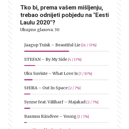
Tko bi, prema vašem mišljenju,
trebao odnijeti pobjedu na "Eesti
Laulu 2020"?
Ukupno glasova:
30
Jaagup Tuisk – Beautiful Lie
[16 / 53%]
STEFAN – By My Side
[4 / 13%]
Uku Suviste – What Love Is
[3 / 10%]
SHIRA – Out In Space
[2 / 7%]
Synne feat. Väliharf – Majakad
[2 / 7%]
Rasmus Rändvee – Young
[1 / 3%]