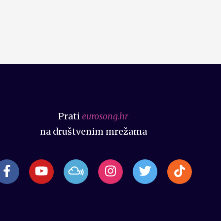
Prati
eurosong.hr
na društvenim mrežama