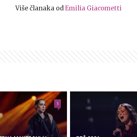
Više članaka od
Emilia Giacometti
3