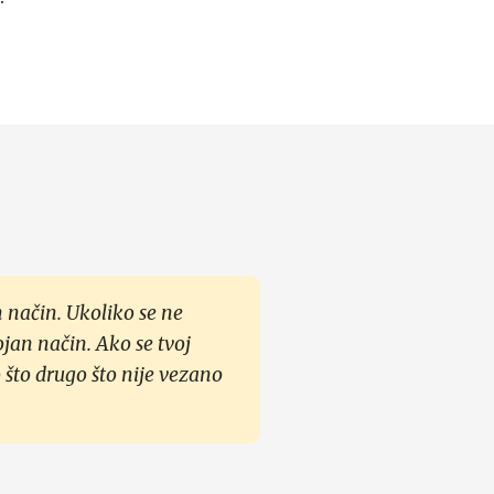
 način. Ukoliko se ne
ojan način. Ako se tvoj
 što drugo što nije vezano