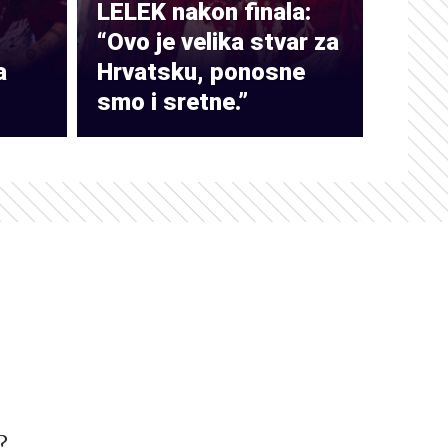
LELEK nakon finala:
“Ovo je velika stvar za
a
Hrvatsku, ponosne
smo i sretne.”
?