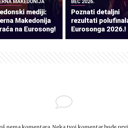
ERNA MAKEDONIJA
BEČ 2026.
donski mediji:
Poznati detaljni
verna Makedonija
rezultati polufinal
raća na Eurosong!
Eurosonga 2026.!
Još nema komentara. Neka tvoj komentar bude prvi