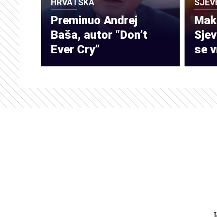
HRVATSKA
SJEV
Preminuo Andrej
Make
Baša, autor “Don’t
Sje
Ever Cry”
se v