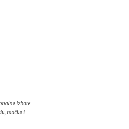
onalne izbore
du, mačke i