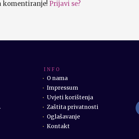
za komentiranje!
Prijavi se?
I N F O
O nama
Impressum
Uvjeti korištenja
Zaštita privatnosti
.
Oglašavanje
Kontakt