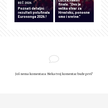
LELEK nakon
BEČ 2026.
finala: “Ovo je
Poznati detaljni
velika stvar za
rezultati polufinala
Hrvatsku, ponosne
Eurosonga 2026.!
smo i sretne.”
Još nema komentara. Neka tvoj komentar bude prvi?