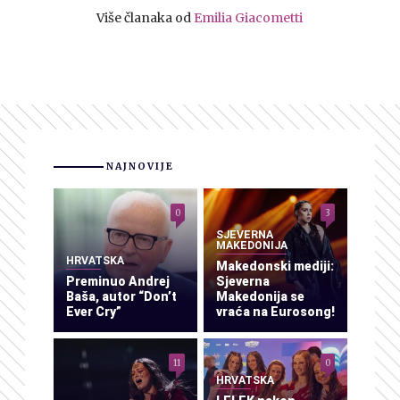
Više članaka od
Emilia Giacometti
NAJNOVIJE
0
3
SJEVERNA
MAKEDONIJA
HRVATSKA
Makedonski mediji:
Preminuo Andrej
Sjeverna
Baša, autor “Don’t
Makedonija se
Ever Cry”
vraća na Eurosong!
11
0
HRVATSKA