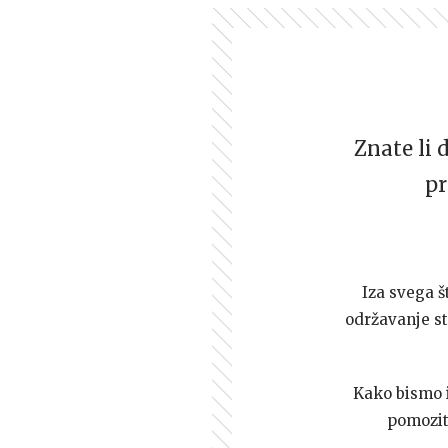
Znate li 
pr
Iza svega š
održavanje st
Kako bismo i 
pomozi