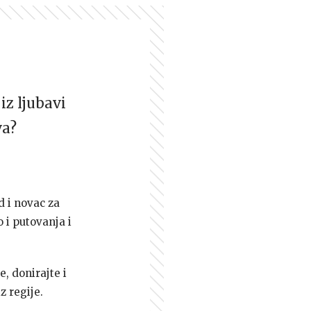
iz ljubavi
va?
d i novac za
 i putovanja i
e, donirajte i
z regije.