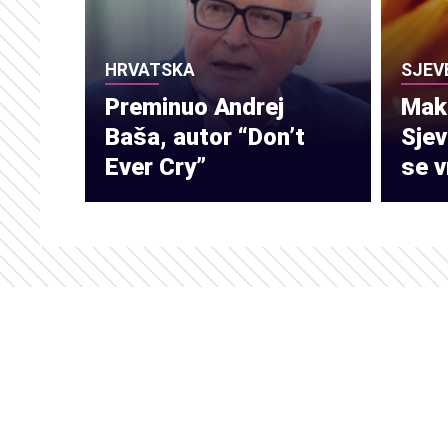
HRVATSKA
SJEV
Preminuo Andrej
Make
Baša, autor “Don’t
Sje
Ever Cry”
se v