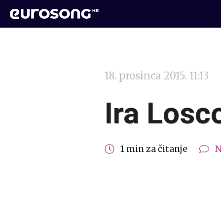
18. prosinca 2015. 11:13
Ira Losc
1 min za čitanje
N