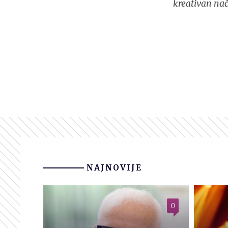
kreativan nač
NAJNOVIJE
0