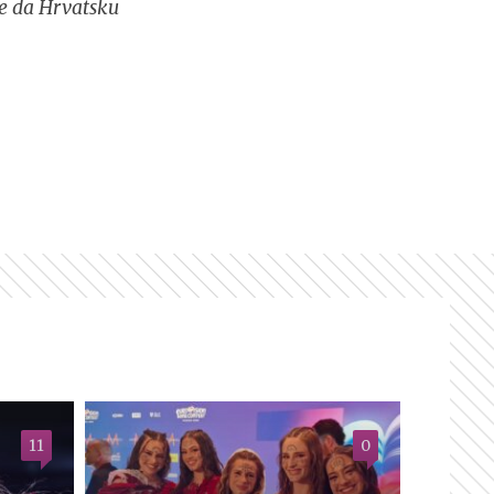
se da Hrvatsku
11
0