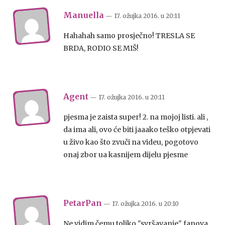
Manuella
— 17. ožujka 2016.
u
20:11
Hahahah samo prosječno! TRESLA SE
BRDA, RODIO SE MIŠ!
Agent
— 17. ožujka 2016.
u
20:11
pjesma je zaista super! 2. na mojoj listi. ali ,
da ima ali, ovo će biti jaaako teško otpjevati
u živo kao što zvuči na videu, pogotovo
onaj zbor ua kasnijem dijelu pjesme
PetarPan
— 17. ožujka 2016.
u
20:10
Ne vidim čemu toliko "svršavanje" fanova