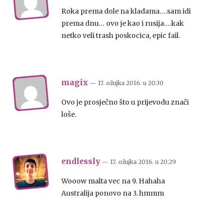
Roka prema dole na kladama….sam idi
prema dnu… ovo je kao i rusija….kak
netko veli trash poskocica, epic fail.
magix
— 17. ožujka 2016.
u
20:30
Ovo je prosječno što u prijevodu znači
loše.
endlessly
— 17. ožujka 2016.
u
20:29
Wooow malta vec na 9. Hahaha
Australija ponovo na 3. hmmm