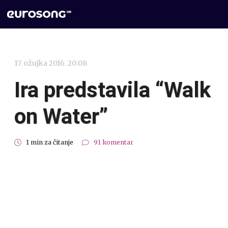
17. ožujka 2016. 20:08
Ira predstavila “Walk
on Water”
1 min za čitanje
91 komentar