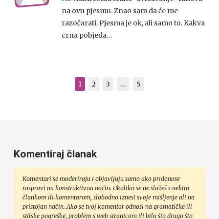
na ovu pjesmu. Znao sam da će me
razočarati. Pjesma je ok, ali samo to. Kakva
crna pobjeda…
1
2
3
…
5
Komentiraj članak
Komentari se moderiraju i objavljuju samo ako pridonose
raspravi na konstruktivan način. Ukoliko se ne slažeš s nekim
člankom ili komentarom, slobodno iznesi svoje mišljenje ali na
pristojan način. Ako se tvoj komentar odnosi na gramatičke ili
stilske pogreške, problem s web stranicom ili bilo što drugo što