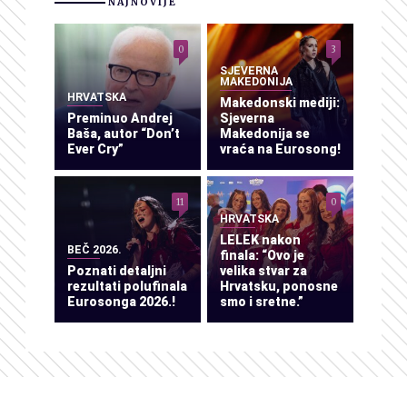
NAJNOVIJE
0
3
SJEVERNA
MAKEDONIJA
HRVATSKA
Makedonski mediji:
Preminuo Andrej
Sjeverna
Baša, autor “Don’t
Makedonija se
Ever Cry”
vraća na Eurosong!
11
0
HRVATSKA
LELEK nakon
BEČ 2026.
finala: “Ovo je
Poznati detaljni
velika stvar za
rezultati polufinala
Hrvatsku, ponosne
Eurosonga 2026.!
smo i sretne.”