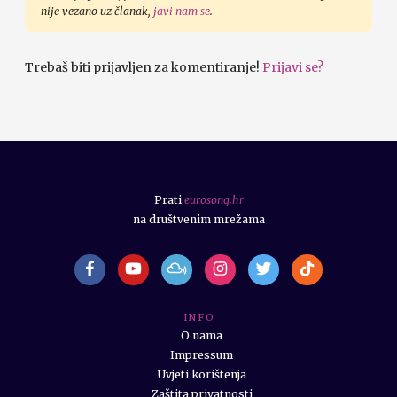
nije vezano uz članak,
javi nam se
.
Trebaš biti prijavljen za komentiranje!
Prijavi se?
Prati
eurosong.hr
na društvenim mrežama
I N F O
O nama
Impressum
Uvjeti korištenja
Zaštita privatnosti