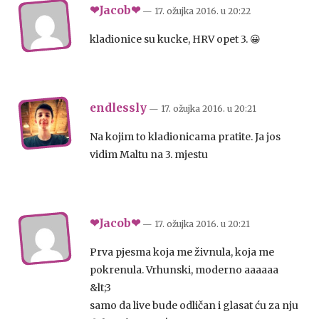
❤Jacob❤
— 17. ožujka 2016.
u
20:22
kladionice su kucke, HRV opet 3. 😀
endlessly
— 17. ožujka 2016.
u
20:21
Na kojim to kladionicama pratite. Ja jos
vidim Maltu na 3. mjestu
❤Jacob❤
— 17. ožujka 2016.
u
20:21
Prva pjesma koja me živnula, koja me
pokrenula. Vrhunski, moderno aaaaaa
&lt;3
samo da live bude odličan i glasat ću za nju