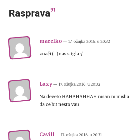
91
Rasprava
marelko
— 17. ožujka 2016.
u
20:32
znači (…)nas stigla :/
Luxy
— 17. ožujka 2016.
u
20:32
Na deveto HAHAHAHHAH nisan ni mislia
da ce bit nesto vau
Cavill
— 17. ožujka 2016.
u
20:31