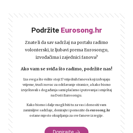
Podržite
Eurosong.hr
Znate li da sav sadržaj na portalu radimo
volonterski, iz ljubavi prema Eurosongu,
izvođačima i zajednici fanova?
Ako vam se sviđa što radimo, podržite nas!
Iza svega što vidite stoji 17 vrijednih fanova koji izdvajaju
vrijeme, trud i novac za održavanje stranice, a kako bismo
izvještavali s događanja sami plaćamo i putovanja i smještaj
na Dori i Eurosongu.
Kako bismo i dalje mogli biti tu za vas i donositi vam
zanimljive sadržaje, donirajte i pomozite da
eurosong.hr
ostane mjesto okupljanja za sve fanove iz regije.
Donirajte