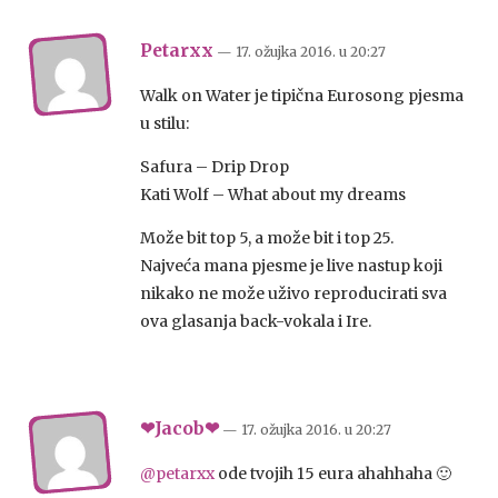
Petarxx
— 17. ožujka 2016.
u
20:27
Walk on Water je tipična Eurosong pjesma
u stilu:
Safura – Drip Drop
Kati Wolf – What about my dreams
Može bit top 5, a može bit i top 25.
Najveća mana pjesme je live nastup koji
nikako ne može uživo reproducirati sva
ova glasanja back-vokala i Ire.
❤Jacob❤
— 17. ožujka 2016.
u
20:27
@petarxx
ode tvojih 15 eura ahahhaha 🙂