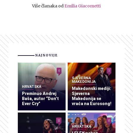
Više članaka od
Emilia Giacometti
NAJNOVIJE
0
3
SJEVERNA
MAKEDONIJA
HRVATSKA
Makedonski mediji:
Preminuo Andrej
Sjeverna
Baša, autor “Don’t
Makedonija se
Ever Cry”
vraća na Eurosong!
11
0
HRVATSKA