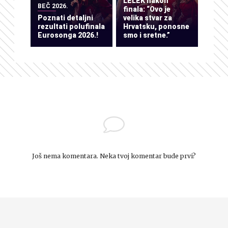
LELEK nakon
BEČ 2026.
finala: “Ovo je
Poznati detaljni
velika stvar za
rezultati polufinala
Hrvatsku, ponosne
Eurosonga 2026.!
smo i sretne.”
Još nema komentara. Neka tvoj komentar bude prvi?