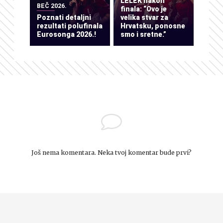
LELEK nakon
BEČ 2026.
finala: “Ovo je
Poznati detaljni
velika stvar za
rezultati polufinala
Hrvatsku, ponosne
Eurosonga 2026.!
smo i sretne.”
Još nema komentara. Neka tvoj komentar bude prvi?