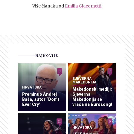
Više članaka od
Emilia Giacometti
NAJNOVIJE
0
3
SJEVERNA
MAKEDONIJA
HRVATSKA
Makedonski mediji:
Preminuo Andrej
Sjeverna
Baša, autor “Don’t
Makedonija se
Ever Cry”
vraća na Eurosong!
11
0
HRVATSKA