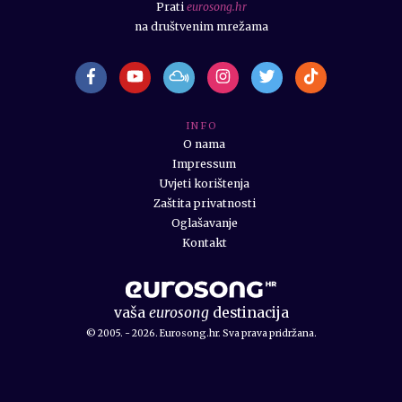
Prati
eurosong.hr
na društvenim mrežama
I N F O
O nama
Impressum
Uvjeti korištenja
Zaštita privatnosti
Oglašavanje
Kontakt
vaša
eurosong
destinacija
© 2005. - 2026. Eurosong.hr. Sva prava pridržana.