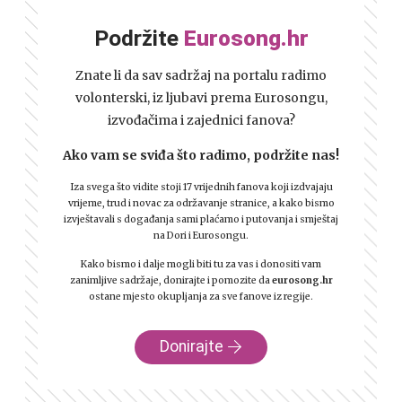
Podržite
Eurosong.hr
Znate li da sav sadržaj na portalu radimo
volonterski, iz ljubavi prema Eurosongu,
izvođačima i zajednici fanova?
Ako vam se sviđa što radimo, podržite nas!
Iza svega što vidite stoji 17 vrijednih fanova koji izdvajaju
vrijeme, trud i novac za održavanje stranice, a kako bismo
izvještavali s događanja sami plaćamo i putovanja i smještaj
na Dori i Eurosongu.
Kako bismo i dalje mogli biti tu za vas i donositi vam
zanimljive sadržaje, donirajte i pomozite da
eurosong.hr
ostane mjesto okupljanja za sve fanove iz regije.
Donirajte