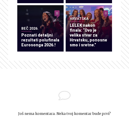
11
0
HRVATSKA
LELEK nakon
BEČ 2026.
finala: “Ovo je
Poznati detaljni
velika stvar za
rezultati polufinala
Hrvatsku, ponosne
Eurosonga 2026.!
smo i sretne.”
Još nema komentara. Neka tvoj komentar bude prvi?