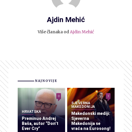
Ajdin Mehić
Više članaka od
Ajdin Mehić
NAJNOVIJE
0
3
SJEVERNA
MAKEDONIJA
HRVATSKA
Makedonski mediji:
Preminuo Andrej
Sjeverna
Baša, autor “Don’t
Makedonija se
Ever Cry”
vraća na Eurosong!