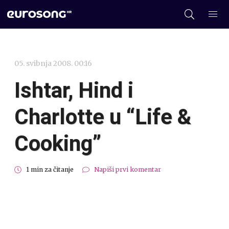
05. svibnja 2008. 00:16
Ishtar, Hind i
Charlotte u “Life &
Cooking”
1 min za čitanje
Napiši prvi komentar