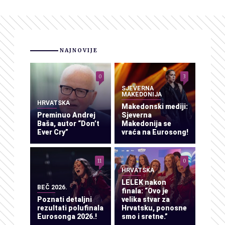
NAJNOVIJE
0
3
SJEVERNA
MAKEDONIJA
HRVATSKA
Makedonski mediji:
Preminuo Andrej
Sjeverna
Baša, autor “Don’t
Makedonija se
Ever Cry”
vraća na Eurosong!
11
0
HRVATSKA
LELEK nakon
BEČ 2026.
finala: “Ovo je
Poznati detaljni
velika stvar za
rezultati polufinala
Hrvatsku, ponosne
Eurosonga 2026.!
smo i sretne.”