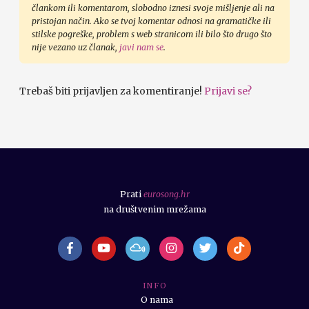
člankom ili komentarom, slobodno iznesi svoje mišljenje ali na
pristojan način. Ako se tvoj komentar odnosi na gramatičke ili
stilske pogreške, problem s web stranicom ili bilo što drugo što
nije vezano uz članak,
javi nam se
.
Trebaš biti prijavljen za komentiranje!
Prijavi se?
Prati
eurosong.hr
na društvenim mrežama
I N F O
O nama