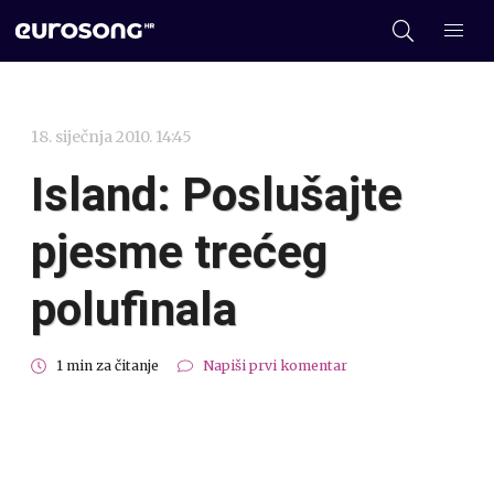
18. siječnja 2010. 14:45
Island: Poslušajte
pjesme trećeg
polufinala
1 min za čitanje
Napiši prvi komentar