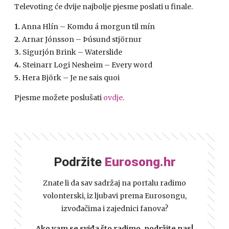
Televoting će dvije najbolje pjesme poslati u finale.
1.
Anna Hlín – Komdu á morgun til mín
2.
Arnar Jónsson – Þúsund stjörnur
3.
Sigurjón Brink – Waterslide
4.
Steinarr Logi Nesheim – Every word
5.
Hera Björk – Je ne sais quoi
Pjesme možete poslušati
ovdje
.
Podržite
Eurosong.hr
Znate li da sav sadržaj na portalu radimo
volonterski, iz ljubavi prema Eurosongu,
izvođačima i zajednici fanova?
Ako vam se sviđa što radimo, podržite nas!