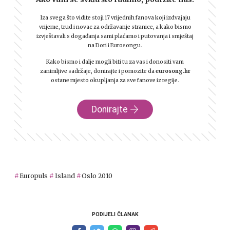
Iza svega što vidite stoji 17 vrijednih fanova koji izdvajaju
vrijeme, trud i novac za održavanje stranice, a kako bismo
izvještavali s događanja sami plaćamo i putovanja i smještaj
na Dori i Eurosongu.
Kako bismo i dalje mogli biti tu za vas i donositi vam
zanimljive sadržaje, donirajte i pomozite da
eurosong.hr
ostane mjesto okupljanja za sve fanove iz regije.
Donirajte
Europuls
Island
Oslo 2010
PODIJELI ČLANAK