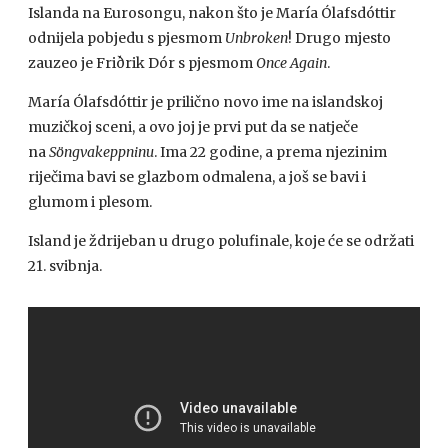
Islanda na Eurosongu, nakon što je María Ólafsdóttir
odnijela pobjedu s pjesmom
Unbroken
! Drugo mjesto
zauzeo je Friðrik Dór s pjesmom
Once Again
.
María Ólafsdóttir je prilično novo ime na islandskoj
muzičkoj sceni, a ovo joj je prvi put da se natječe
na
Söngvakeppninu
. Ima 22 godine, a prema njezinim
riječima bavi se glazbom odmalena, a još se bavi i
glumom i plesom.
Island je ždrijeban u drugo polufinale, koje će se održati
21. svibnja.