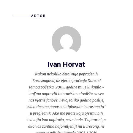
AUTOR
Ivan Horvat
Nakon nekoliko detaljnije popraćenih
Eurosongova, uz vjerno praćenje Dore od
samog početka, 2005. godine mi je kliknulo -
haj'mo napraviti internetsko odredište za sve
nas vjerne fanove. I evo, toliko godina poslije,
svakodnevno ponosno utipkavam "eurosong.hr"
u preglednik. Ako me pitate koju pjesmu bih
izdvojio kao najdražu, neka bude "Euphoria", a
ako vas zanima najomiljeniji mi Eurosong, ne
mogu se odlučiti između 2003. i 2016.