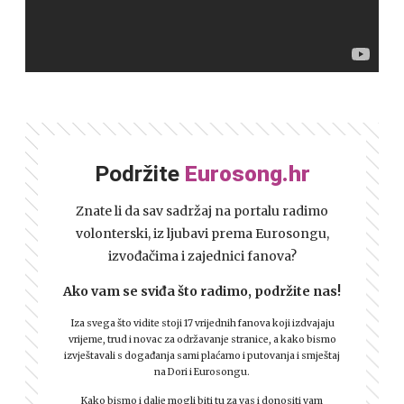
Podržite
Eurosong.hr
Znate li da sav sadržaj na portalu radimo
volonterski, iz ljubavi prema Eurosongu,
izvođačima i zajednici fanova?
Ako vam se sviđa što radimo, podržite nas!
Iza svega što vidite stoji 17 vrijednih fanova koji izdvajaju
vrijeme, trud i novac za održavanje stranice, a kako bismo
izvještavali s događanja sami plaćamo i putovanja i smještaj
na Dori i Eurosongu.
Kako bismo i dalje mogli biti tu za vas i donositi vam