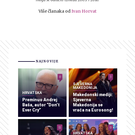
Više članaka od
Ivan Horvat
NAJNOVIJE
0
3
SJEVERNA
MAKEDONIJA
HRVATSKA
Makedonski mediji:
Preminuo Andrej
Sjeverna
Baša, autor “Don’t
Makedonija se
Ever Cry”
vraća na Eurosong!
11
0
HRVATSKA