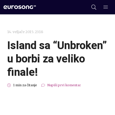
14. veljače 2015. 23:18
Island sa “Unbroken”
u borbi za veliko
finale!
1 min za čitanje
Napiši prvi komentar