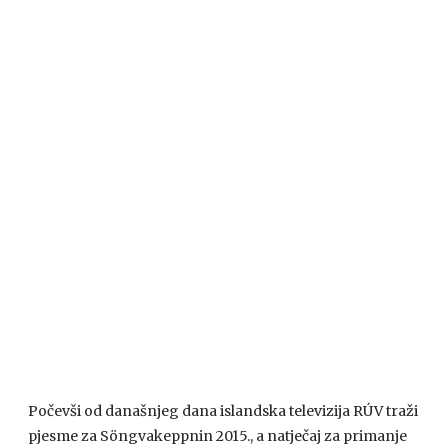
Počevši od današnjeg dana islandska televizija RÚV traži
pjesme za Söngvakeppnin 2015., a natječaj za primanje