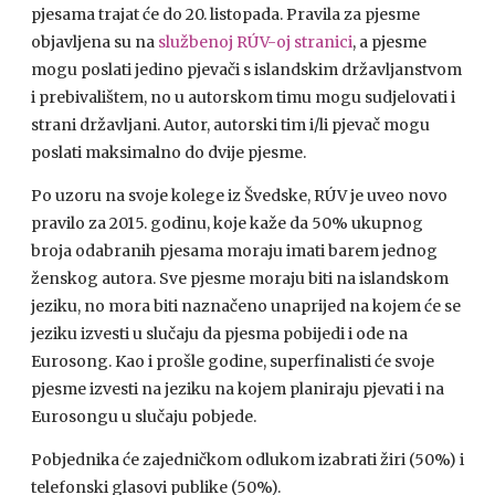
pjesama trajat će do 20. listopada. Pravila za pjesme
objavljena su na
službenoj RÚV-oj stranici
, a pjesme
mogu poslati jedino pjevači s islandskim državljanstvom
i prebivalištem, no u autorskom timu mogu sudjelovati i
strani državljani. Autor, autorski tim i/li pjevač mogu
poslati maksimalno do dvije pjesme.
Po uzoru na svoje kolege iz Švedske, RÚV je uveo novo
pravilo za 2015. godinu, koje kaže da 50% ukupnog
broja odabranih pjesama moraju imati barem jednog
ženskog autora. Sve pjesme moraju biti na islandskom
jeziku, no mora biti naznačeno unaprijed na kojem će se
jeziku izvesti u slučaju da pjesma pobijedi i ode na
Eurosong. Kao i prošle godine, superfinalisti će svoje
pjesme izvesti na jeziku na kojem planiraju pjevati i na
Eurosongu u slučaju pobjede.
Pobjednika će zajedničkom odlukom izabrati žiri (50%) i
telefonski glasovi publike (50%).