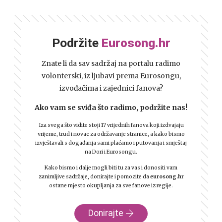
Podržite
Eurosong.hr
Znate li da sav sadržaj na portalu radimo
volonterski, iz ljubavi prema Eurosongu,
izvođačima i zajednici fanova?
Ako vam se sviđa što radimo, podržite nas!
Iza svega što vidite stoji 17 vrijednih fanova koji izdvajaju
vrijeme, trud i novac za održavanje stranice, a kako bismo
izvještavali s događanja sami plaćamo i putovanja i smještaj
na Dori i Eurosongu.
Kako bismo i dalje mogli biti tu za vas i donositi vam
zanimljive sadržaje, donirajte i pomozite da
eurosong.hr
ostane mjesto okupljanja za sve fanove iz regije.
Donirajte