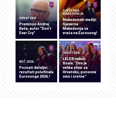
0
3
SJEVERNA
MAKEDONIJA
HRVATSKA
Makedonski mediji:
Preminuo Andrej
Sjeverna
Baša, autor “Don’t
Makedonija se
Ever Cry”
vraća na Eurosong!
11
0
HRVATSKA
LELEK nakon
BEČ 2026.
finala: “Ovo je
Poznati detaljni
velika stvar za
rezultati polufinala
Hrvatsku, ponosne
Eurosonga 2026.!
smo i sretne.”