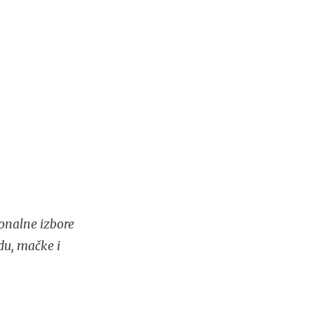
onalne izbore
du, mačke i