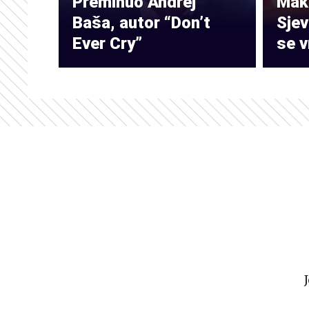
Preminuo Andrej
Make
Baša, autor “Don’t
Sje
Ever Cry”
se v