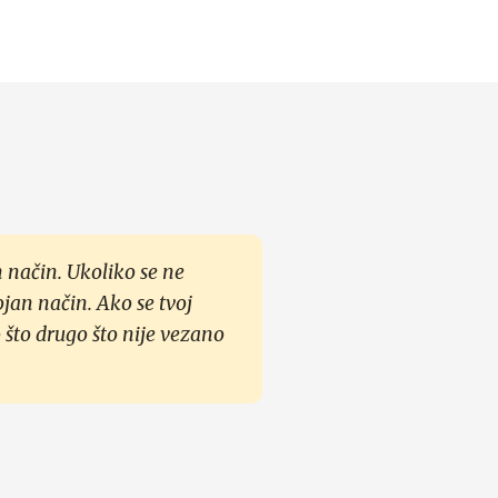
 način. Ukoliko se ne
ojan način. Ako se tvoj
 što drugo što nije vezano