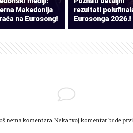
donski mediji:
Poznati detaljni
verna Makedonija
rezultati polufinal
raća na Eurosong!
Eurosonga 2026.!
Još nema komentara. Neka tvoj komentar bude prvi