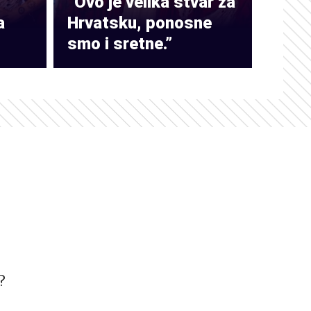
“Ovo je velika stvar za
a
Hrvatsku, ponosne
smo i sretne.”
?