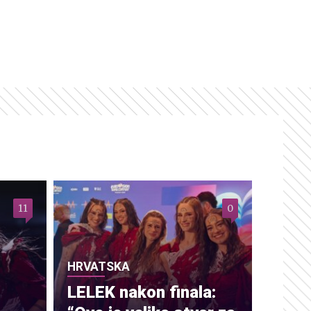
11
0
HRVATSKA
LELEK nakon finala: