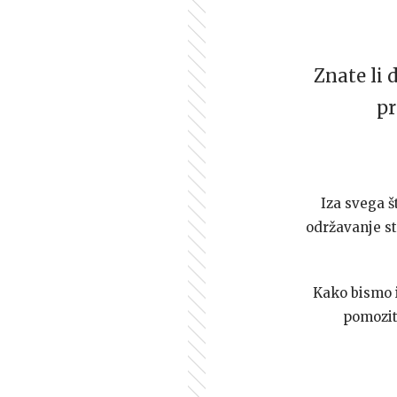
Znate li 
pr
Iza svega š
održavanje st
Kako bismo i 
pomozi