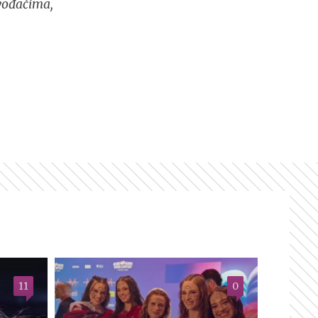
zvođačima,
11
0