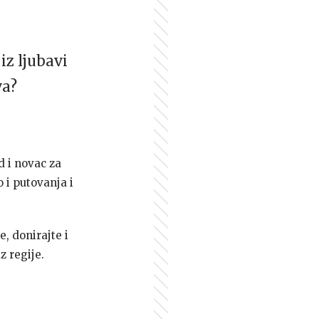
iz ljubavi
va?
d i novac za
 i putovanja i
e, donirajte i
z regije.