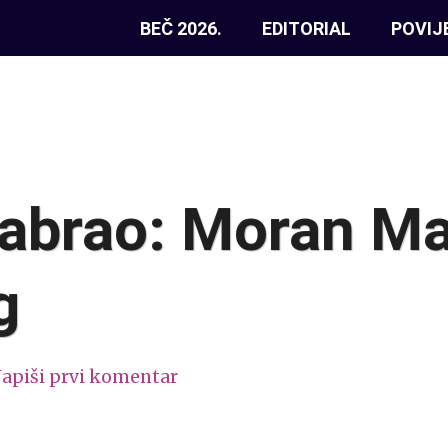
BEČ 2026.
EDITORIAL
POVIJ
dabrao: Moran M
g
apiši prvi komentar