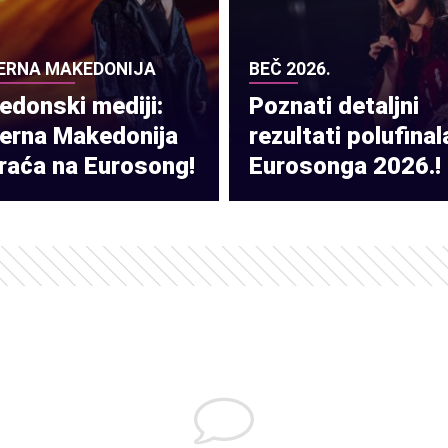
ERNA MAKEDONIJA
BEČ 2026.
donski mediji:
Poznati detaljni
verna Makedonija
rezultati polufinal
raća na Eurosong!
Eurosonga 2026.!