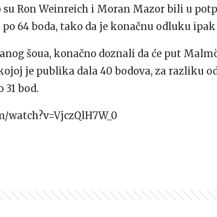
su Ron Weinreich i Moran Mazor bili u potp
a po 64 boda, tako da je konačnu odluku ipak 
anog šoua, konačno doznali da će put Mal
kojoj je publika dala 40 bodova, za razliku 
o 31 bod.
om/watch?v=VjczQlH7W_0