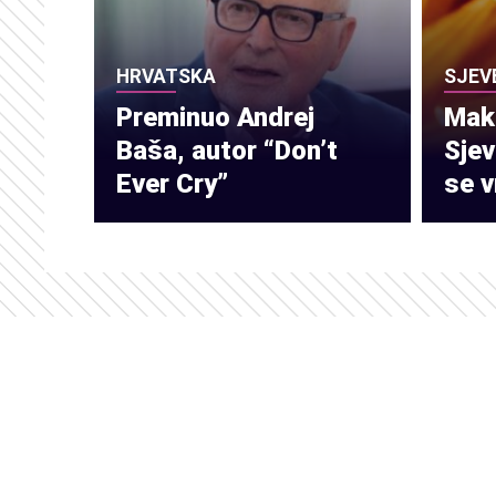
HRVATSKA
SJEV
Preminuo Andrej
Make
Baša, autor “Don’t
Sje
Ever Cry”
se v