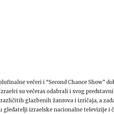
olufinalne večeri i “Second Chance Show” dob
 Izraelci su večeras odabrali i svog predstav
azličitih glazbenih žanrova i izričaja, a za
 gledatelji izraelske nacionalne televizije i č