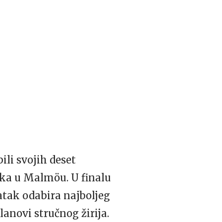
ili svojih deset
nika u Malmöu. U finalu
datak odabira najboljeg
lanovi stručnog žirija.