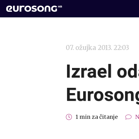
07. ožujka 2013. 22:03
Izrael o
Euroson
1 min za čitanje
N