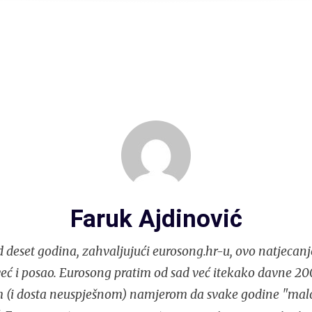
Faruk Ajdinović
 deset godina, zahvaljujući eurosong.hr-u, ovo natjecanj
eć i posao. Eurosong pratim od sad već itekako davne 200
m (i dosta neuspješnom) namjerom da svake godine "ma