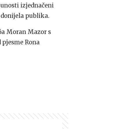
unosti izjednačeni
donijela publika.
möa Moran Mazor s
od pjesme Rona