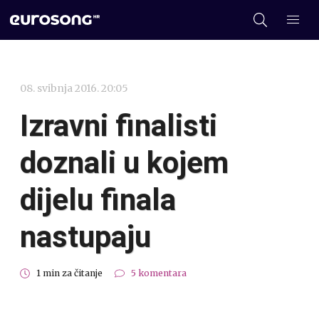
08. svibnja 2016. 20:05
Izravni finalisti
doznali u kojem
dijelu finala
nastupaju
1 min za čitanje
5 komentara