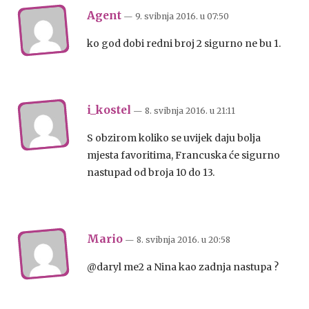
Agent
— 9. svibnja 2016.
u
07:50
ko god dobi redni broj 2 sigurno ne bu 1.
i_kostel
— 8. svibnja 2016.
u
21:11
S obzirom koliko se uvijek daju bolja
mjesta favoritima, Francuska će sigurno
nastupad od broja 10 do 13.
Mario
— 8. svibnja 2016.
u
20:58
@daryl me2 a Nina kao zadnja nastupa ?