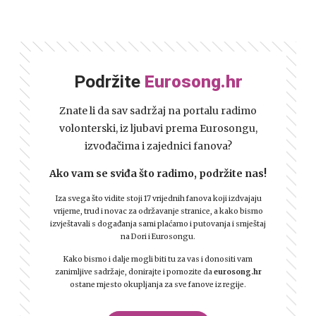
Podržite
Eurosong.hr
Znate li da sav sadržaj na portalu radimo
volonterski, iz ljubavi prema Eurosongu,
izvođačima i zajednici fanova?
Ako vam se sviđa što radimo, podržite nas!
Iza svega što vidite stoji 17 vrijednih fanova koji izdvajaju
vrijeme, trud i novac za održavanje stranice, a kako bismo
izvještavali s događanja sami plaćamo i putovanja i smještaj
na Dori i Eurosongu.
Kako bismo i dalje mogli biti tu za vas i donositi vam
zanimljive sadržaje, donirajte i pomozite da
eurosong.hr
ostane mjesto okupljanja za sve fanove iz regije.