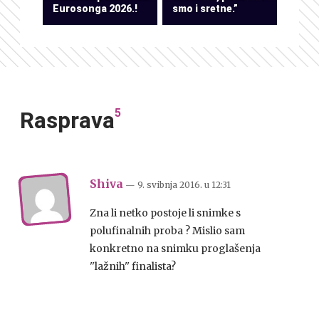
Eurosonga 2026.!
smo i sretne.”
5
Rasprava
Shiva
— 9. svibnja 2016.
u
12:31
Zna li netko postoje li snimke s
polufinalnih proba ? Mislio sam
konkretno na snimku proglašenja
''lažnih'' finalista?