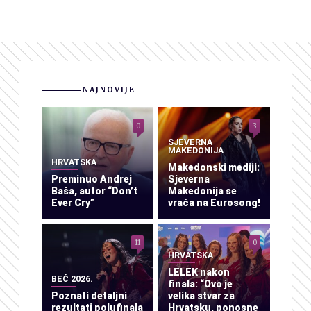
NAJNOVIJE
0
3
SJEVERNA
MAKEDONIJA
HRVATSKA
Makedonski mediji:
Preminuo Andrej
Sjeverna
Baša, autor “Don’t
Makedonija se
Ever Cry”
vraća na Eurosong!
11
0
HRVATSKA
LELEK nakon
BEČ 2026.
finala: “Ovo je
Poznati detaljni
velika stvar za
rezultati polufinala
Hrvatsku, ponosne