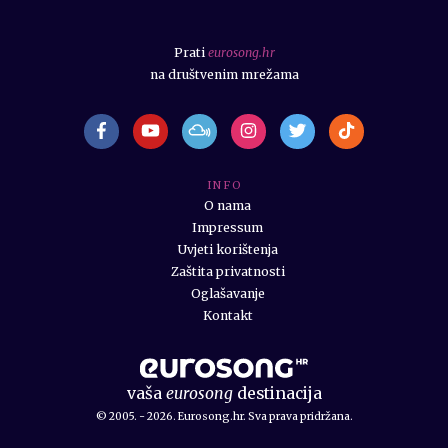
Prati
eurosong.hr
na društvenim mrežama
I N F O
O nama
Impressum
Uvjeti korištenja
Zaštita privatnosti
Oglašavanje
Kontakt
vaša
eurosong
destinacija
© 2005. - 2026. Eurosong.hr. Sva prava pridržana.