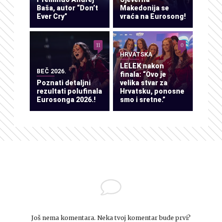
Baša, autor “Don’t
Makedonija se
Ever Cry”
vraća na Eurosong!
11
0
HRVATSKA
LELEK nakon
BEČ 2026.
finala: “Ovo je
Poznati detaljni
velika stvar za
rezultati polufinala
Hrvatsku, ponosne
Eurosonga 2026.!
smo i sretne.”
Još nema komentara. Neka tvoj komentar bude prvi?