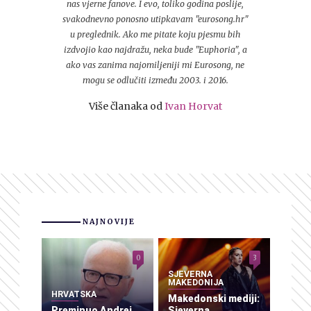
nas vjerne fanove. I evo, toliko godina poslije,
svakodnevno ponosno utipkavam "eurosong.hr"
u preglednik. Ako me pitate koju pjesmu bih
izdvojio kao najdražu, neka bude "Euphoria", a
ako vas zanima najomiljeniji mi Eurosong, ne
mogu se odlučiti između 2003. i 2016.
Više članaka od
Ivan Horvat
NAJNOVIJE
0
3
SJEVERNA
MAKEDONIJA
HRVATSKA
Makedonski mediji:
Preminuo Andrej
Sjeverna