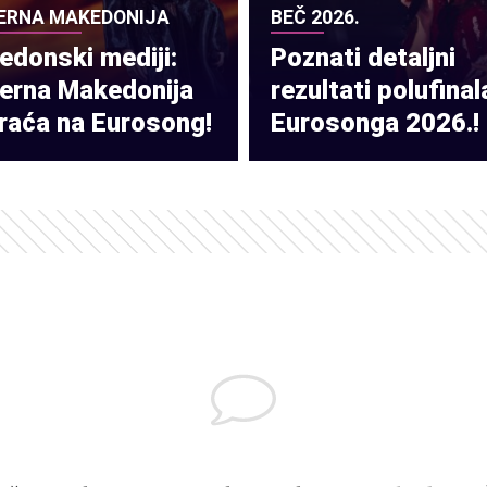
ERNA MAKEDONIJA
BEČ 2026.
donski mediji:
Poznati detaljni
verna Makedonija
rezultati polufinal
raća na Eurosong!
Eurosonga 2026.!