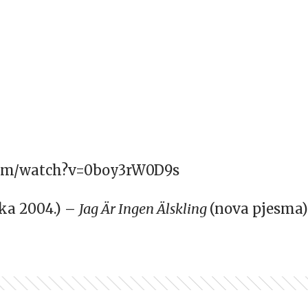
com/watch?v=0boy3rW0D9s
ka 2004.) –
Jag Är Ingen Älskling
(nova pjesma)