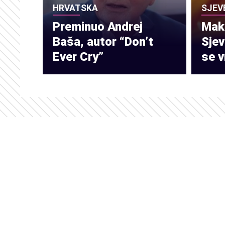
HRVATSKA
SJEV
Preminuo Andrej
Make
Baša, autor “Don’t
Sje
Ever Cry”
se v