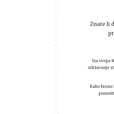
Znate li 
pr
Iza svega š
održavanje st
Kako bismo i 
pomozi