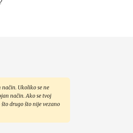
?
 način. Ukoliko se ne
ojan način. Ako se tvoj
 što drugo što nije vezano