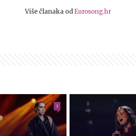
Više članaka od
Eurosong.hr
3