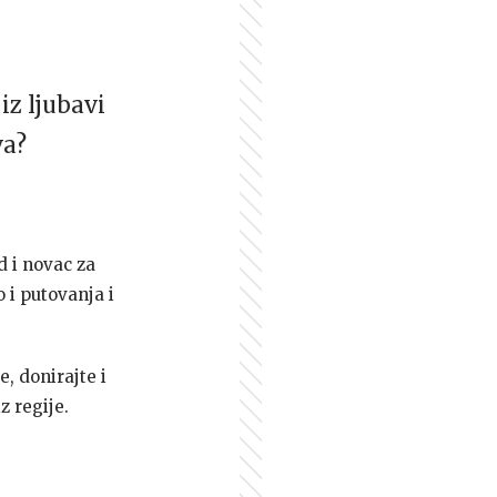
iz ljubavi
va?
d i novac za
 i putovanja i
e, donirajte i
z regije.