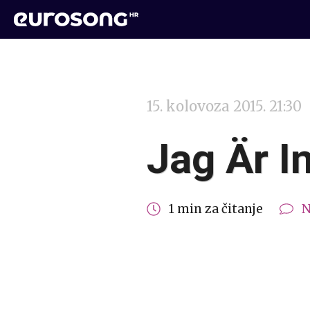
15. kolovoza 2015. 21:30
Jag Är I
1 min za čitanje
N