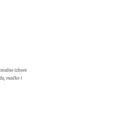
onalne izbore
du, mačke i