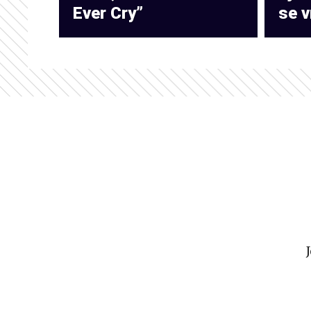
Ever Cry”
se v