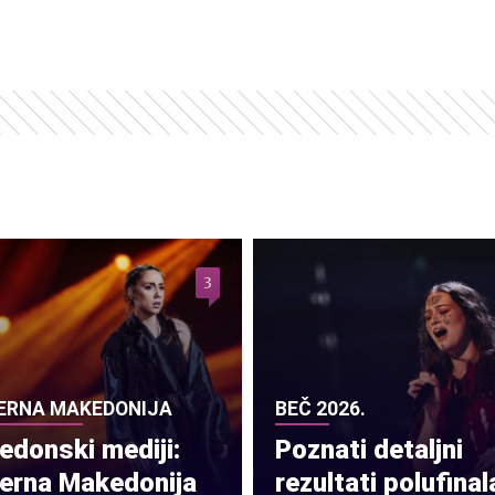
3
ERNA MAKEDONIJA
BEČ 2026.
donski mediji:
Poznati detaljni
verna Makedonija
rezultati polufinal