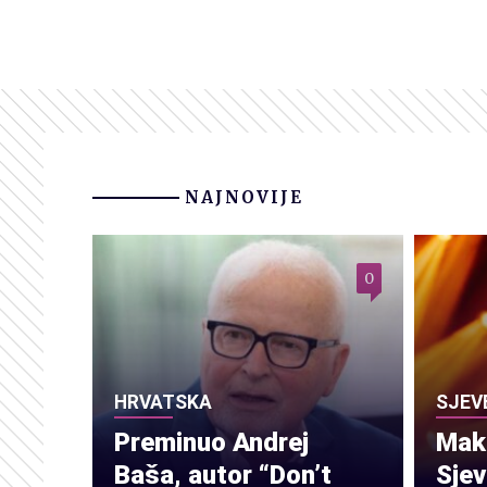
NAJNOVIJE
0
HRVATSKA
SJEV
Preminuo Andrej
Make
Baša, autor “Don’t
Sje