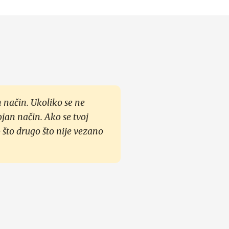
 način. Ukoliko se ne
ojan način. Ako se tvoj
 što drugo što nije vezano