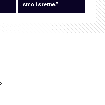
smo i sretne.”
?