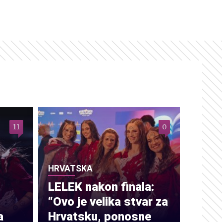
11
0
HRVATSKA
LELEK nakon finala:
“Ovo je velika stvar za
a
Hrvatsku, ponosne