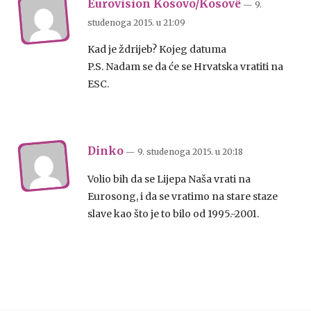
Eurovision Kosovo/Kosovë
— 9.
studenoga 2015.
u
21:09
Kad je ždrijeb? Kojeg datuma
P.S. Nadam se da će se Hrvatska vratiti na
ESC.
Dinko
— 9. studenoga 2015.
u
20:18
Volio bih da se Lijepa Naša vrati na
Eurosong, i da se vratimo na stare staze
slave kao što je to bilo od 1995.-2001.