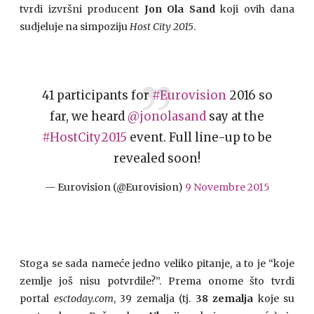
tvrdi izvršni producent
Jon Ola Sand
koji ovih dana
sudjeluje na simpoziju
Host City 2015
.
41 participants for
#Eurovision
2016 so
far, we heard
@jonolasand
say at the
#HostCity2015
event. Full line-up to be
revealed soon!
— Eurovision (@Eurovision)
9 Novembre 2015
Stoga se sada nameće jedno veliko pitanje, a to je “koje
zemlje još nisu potvrdile?”. Prema onome što tvrdi
portal
esctoday.com
, 39 zemalja (tj.
38 zemalja
koje su