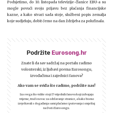
Podsjetimo, do 10. listopada televizije-članice EBU-a su
mogle povući svoju prijavu bez plaćanja financijske
kazne, a kako stvari sada stoje, službeni popis zemalja
koje sudjeluju, dobit ćemo na dan ždrijeba za polufinala.
Podržite
Eurosong.hr
Znate li da sav sadržaj na portalu radimo
volonterski, iz ljubavi prema Eurosongu,
izvođačima i zajednici fanova?
Ako vam se sviđa što radimo, podržite nas!
Iza svega što vidite stoji 17 vrijednih fanova koji izdvajaju
vrijeme, trud i novac za održavanje stranice, a kako bismo
izvještavali s događanja sami plaćamo i putovanja i smještaj
na Dori i Eurosongu.