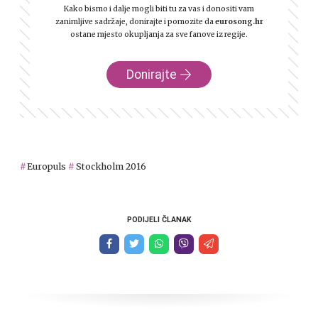
Kako bismo i dalje mogli biti tu za vas i donositi vam
zanimljive sadržaje, donirajte i pomozite da
eurosong.hr
ostane mjesto okupljanja za sve fanove iz regije.
Donirajte
Europuls
Stockholm 2016
PODIJELI ČLANAK