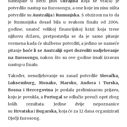
nastupale u Beču plus
Ukrajina
koja se vraća) je
potvrdilo nastup na Eurosongu, a one koje im nisu ništa
potvrdile su
Australija
i
Rumunjska.
S obzirom na to da
je Rumunjska dosad bila u svakom finalu od 2004.
godine, unatoč velikoj financijskoj krizi koja trese
njihovu državu, pretpostavlja se da je samo pitanje
vremena kada će službeno potvrditi, a jedino se nameće
pitanje
hoće li se Australiji opet dozvoliti sudjelovanje
na Eurosongu
, nakon što su ove godine imali izravan
nastup u finalu.
Također, nesudjelovanje su zasad potvrdile
Slovačka,
Luksemburg, Monako, Maroko, Andora
i
Turska,
Bosna i Hercegovina
je poslala preliminarnu prijavu,
koju je povukla, a
Portugal
se odlučio povući opet zbog
loših rezultata. Jedine dvije nepoznanice
su
Hrvatska
i
Bugarska,
koja će za 12 dana organizirati
Dječji Eurosong.