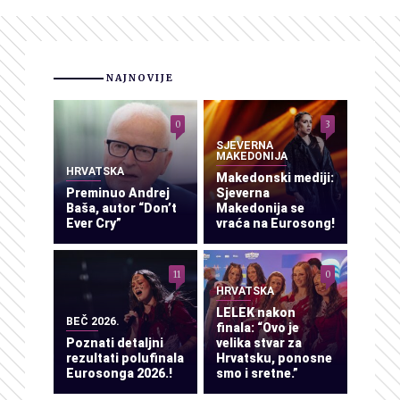
NAJNOVIJE
0
3
SJEVERNA
MAKEDONIJA
HRVATSKA
Makedonski mediji:
Preminuo Andrej
Sjeverna
Baša, autor “Don’t
Makedonija se
Ever Cry”
vraća na Eurosong!
11
0
HRVATSKA
LELEK nakon
BEČ 2026.
finala: “Ovo je
Poznati detaljni
velika stvar za
rezultati polufinala
Hrvatsku, ponosne
Eurosonga 2026.!
smo i sretne.”