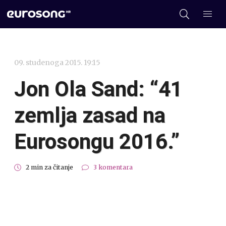
09. studenoga 2015. 19:15
Jon Ola Sand: “41
zemlja zasad na
Eurosongu 2016.”
2 min za čitanje
3 komentara