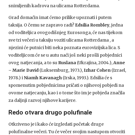
snimljenih kadrova na ulicama Rotterdama.
Grad domaćin imat ćemo prilike upoznati i putem
taksija. O čemu se zapravo radi?
Edsilia Rombley
, jedna
od voditeljica ovogodišnjeg Eurosonga, će nas tijekom
sve tri večeri u taksiju voziti ulicama Rotterdama , a
njezini će putnici biti neka poznata eurovizijska lica. S
voditeljicom će se u autu naći još neki prošli pobjednici
ovog natjecanja, a to su
Ruslana
(Ukrajina, 2004.),
Anne
– Marie David
(Luksemburg, 1973.),
Izhar Cohen
(Izrael,
1978.) i
Niamh Kavanagh
(Irska, 1993.). Edsilia će s
spomenutim pobjednicima pričati o njihovoj pobjedi na
ovome natjecanju, kao i o tome što im je pobjeda značila
za daljnji razvoj njihove karijere.
Redo otvara drugo polufinale
Otkriveno je i kako će izgledati početak druge
polufinalne večeri. Tu će večer svojim nastupom otvoriti