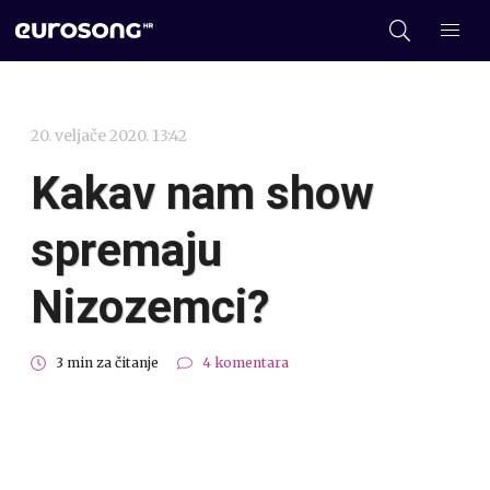
20. veljače 2020. 13:42
Kakav nam show
spremaju
Nizozemci?
3 min za čitanje
4 komentara