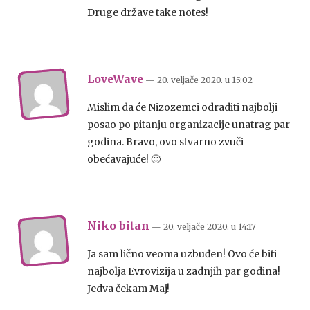
Druge države take notes!
LoveWave
— 20. veljače 2020.
u
15:02
Mislim da će Nizozemci odraditi najbolji
posao po pitanju organizacije unatrag par
godina. Bravo, ovo stvarno zvuči
obećavajuće! 🙂
Niko bitan
— 20. veljače 2020.
u
14:17
Ja sam lično veoma uzbuđen! Ovo će biti
najbolja Evrovizija u zadnjih par godina!
Jedva čekam Maj!