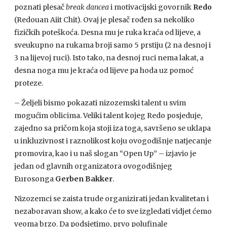
poznati plesač
break dancea
i motivacijski govornik
Redo
(Redouan Aiit Chit). Ovaj je plesač rođen sa nekoliko
fizičkih poteškoća. Desna mu je ruka kraća od lijeve, a
sveukupno na rukama broji samo 5 prstiju (2 na desnoj i
3 na lijevoj ruci). Isto tako, na desnoj ruci nema lakat, a
desna noga mu je kraća od lijeve pa hoda uz pomoć
proteze.
–
Željeli bismo pokazati nizozemski talent u svim
mogućim oblicima. Veliki talent kojeg Redo posjeduje,
zajedno sa pričom koja stoji iza toga, savršeno se uklapa
u inkluzivnost i raznolikost koju ovogodišnje natjecanje
promovira, kao i u naš slogan “Open Up” – izjavio je
jedan od glavnih organizatora ovogodišnjeg
Eurosonga
Gerben Bakker
.
Nizozemci se zaista trude organizirati jedan kvalitetan i
nezaboravan show, a kako će to sve izgledati vidjet ćemo
veoma brzo. Da podsjetimo, prvo polufinale