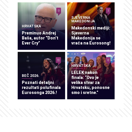
0
3
SJEVERNA
MAKEDONIJA
HRVATSKA
Makedonski mediji:
Preminuo Andrej
Sjeverna
Baša, autor “Don’t
Makedonija se
Ever Cry”
vraća na Eurosong!
11
0
HRVATSKA
LELEK nakon
BEČ 2026.
finala: “Ovo je
Poznati detaljni
velika stvar za
rezultati polufinala
Hrvatsku, ponosne
Eurosonga 2026.!
smo i sretne.”