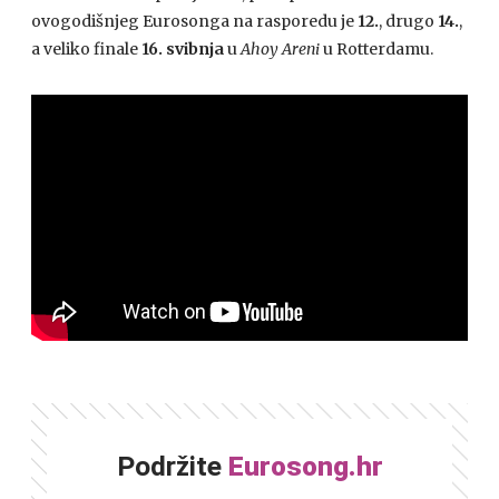
ovogodišnjeg Eurosonga na rasporedu je
12.
, drugo
14.
,
a veliko finale
16. svibnja
u
Ahoy Areni
u Rotterdamu.
Podržite
Eurosong.hr