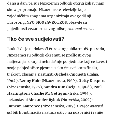
dana u dan, pa su i Nizozemci odlučili otkriti kakav nam
show pripremaju. Nizozemske televizije koje
zajedničkim snagama organiziraju ovogodišnji
Eurosong,
NPO
,
NOS
i
AVROTROS
, objavile su
pojedinosti vezane uz ovogodišnje
interval actove
.
Tko će sve sudjelovati?
Budući da je nadolazeći Eurosong jubilarni,
65. po redu
,
Nizozemci su odlučili okrenuti se prošlosti ovog
natjecanja i okupiti nekadašnje pobjednike koji će izvesti
svoje pobjedničke pjesme. Tako će u velikom finalu,
tijekom glasanja, nastupiti
Gigliola Cinquetti
(Italija,
1964.),
Lenny Kuhr
(Nizozemska, 1969.),
Getty Kaspers
(Nizozemska, 1975.),
Sandra Kim
(Belgija, 1986.),
Paul
Harrington i Charlie McGettigan
(Irska, 1994.),
neizostavni
Alexander Rybak
(Norveška, 2009.) i
Duncan Laurence
(Nizozemska, 2019.). Ovaj će
interval
act
biti kombinacija nastupa uživo na pozornici i ranije