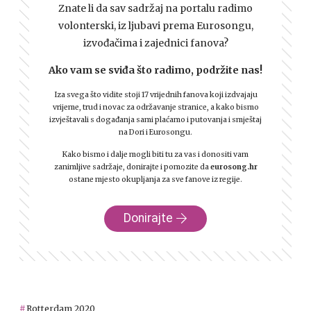
Znate li da sav sadržaj na portalu radimo
volonterski, iz ljubavi prema Eurosongu,
izvođačima i zajednici fanova?
Ako vam se sviđa što radimo, podržite nas!
Iza svega što vidite stoji 17 vrijednih fanova koji izdvajaju
vrijeme, trud i novac za održavanje stranice, a kako bismo
izvještavali s događanja sami plaćamo i putovanja i smještaj
na Dori i Eurosongu.
Kako bismo i dalje mogli biti tu za vas i donositi vam
zanimljive sadržaje, donirajte i pomozite da
eurosong.hr
ostane mjesto okupljanja za sve fanove iz regije.
Donirajte
Rotterdam 2020