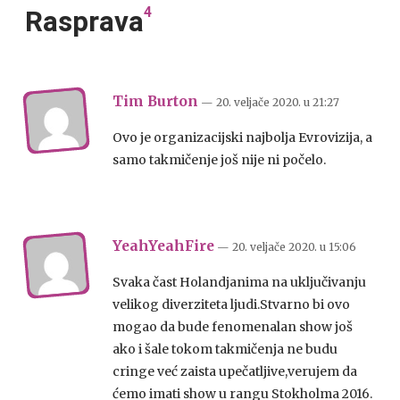
4
Rasprava
Tim Burton
— 20. veljače 2020.
u
21:27
Ovo je organizacijski najbolja Evrovizija, a
samo takmičenje još nije ni počelo.
YeahYeahFire
— 20. veljače 2020.
u
15:06
Svaka čast Holandjanima na uključivanju
velikog diverziteta ljudi.Stvarno bi ovo
mogao da bude fenomenalan show još
ako i šale tokom takmičenja ne budu
cringe već zaista upečatljive,verujem da
ćemo imati show u rangu Stokholma 2016.