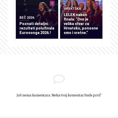
11
0
HRVATSKA
LELEK nakon
BEČ 2026.
finala: “Ovo je
Poznati detaljni
velika stvar za
rezultati polufinala
Hrvatsku, ponosne
Eurosonga 2026.!
smo i sretne.”
Još nema komentara. Neka tvoj komentar bude prvi?