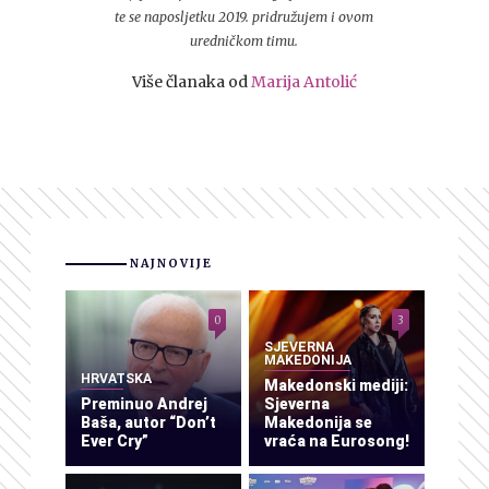
te se naposljetku 2019. pridružujem i ovom
uredničkom timu.
Više članaka od
Marija Antolić
NAJNOVIJE
0
3
SJEVERNA
MAKEDONIJA
HRVATSKA
Makedonski mediji:
Preminuo Andrej
Sjeverna
Baša, autor “Don’t
Makedonija se
Ever Cry”
vraća na Eurosong!