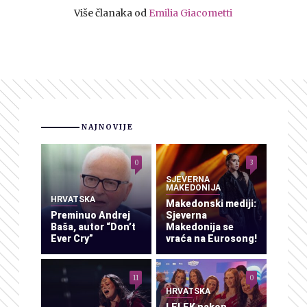
Više članaka od
Emilia Giacometti
NAJNOVIJE
0
3
SJEVERNA
MAKEDONIJA
HRVATSKA
Makedonski mediji:
Preminuo Andrej
Sjeverna
Baša, autor “Don’t
Makedonija se
Ever Cry”
vraća na Eurosong!
11
0
HRVATSKA
LELEK nakon