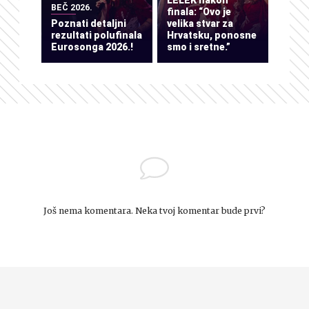
BEČ 2026.
finala: “Ovo je
Poznati detaljni
velika stvar za
rezultati polufinala
Hrvatsku, ponosne
Eurosonga 2026.!
smo i sretne.”
Još nema komentara. Neka tvoj komentar bude prvi?