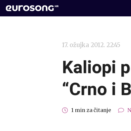
17. ožujka 2012. 22:45
Kaliopi 
“Crno i 
1 min za čitanje
N