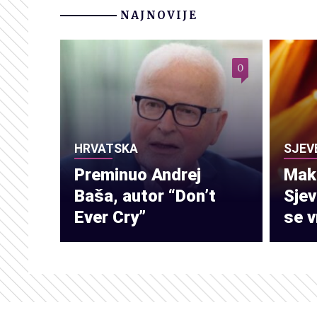
NAJNOVIJE
0
HRVATSKA
SJEV
Preminuo Andrej
Make
Baša, autor “Don’t
Sje
Ever Cry”
se v