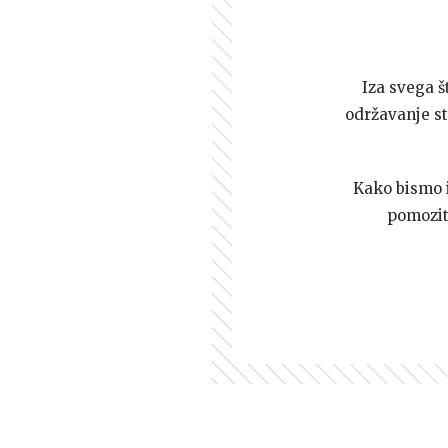
Iza svega š
održavanje st
Kako bismo i 
pomozi