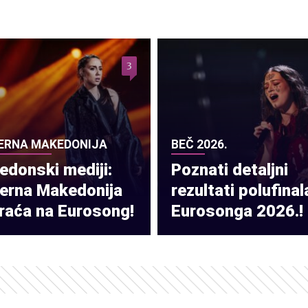
3
ERNA MAKEDONIJA
BEČ 2026.
donski mediji:
Poznati detaljni
verna Makedonija
rezultati polufinal
raća na Eurosong!
Eurosonga 2026.!