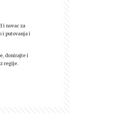
d i novac za
 i putovanja i
e, donirajte i
z regije.