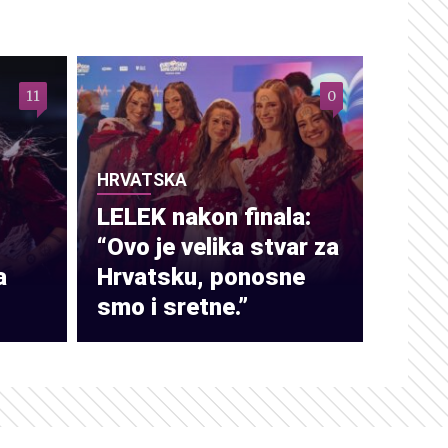
11
0
HRVATSKA
LELEK nakon finala:
“Ovo je velika stvar za
a
Hrvatsku, ponosne
smo i sretne.”