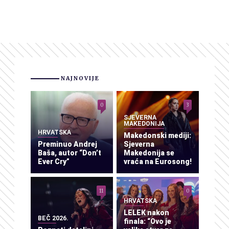
NAJNOVIJE
0
3
SJEVERNA
MAKEDONIJA
HRVATSKA
Makedonski mediji:
Preminuo Andrej
Sjeverna
Baša, autor “Don’t
Makedonija se
Ever Cry”
vraća na Eurosong!
11
0
HRVATSKA
LELEK nakon
BEČ 2026.
finala: “Ovo je