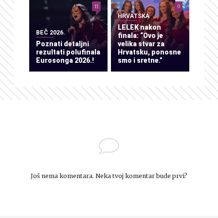
11
0
HRVATSKA
LELEK nakon
BEČ 2026.
finala: “Ovo je
Poznati detaljni
velika stvar za
rezultati polufinala
Hrvatsku, ponosne
Eurosonga 2026.!
smo i sretne.”
Još nema komentara. Neka tvoj komentar bude prvi?