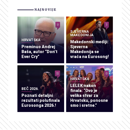
NAJNOVIJE
0
3
SJEVERNA
MAKEDONIJA
HRVATSKA
Makedonski mediji:
Preminuo Andrej
Sjeverna
Baša, autor “Don’t
Makedonija se
Ever Cry”
vraća na Eurosong!
11
0
HRVATSKA
LELEK nakon
BEČ 2026.
finala: “Ovo je
Poznati detaljni
velika stvar za
rezultati polufinala
Hrvatsku, ponosne
Eurosonga 2026.!
smo i sretne.”