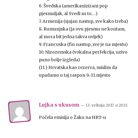
6. Švedska (amerikanizirani pop
pjesmuljak, al Svedi su to….)
7. Armenija (sjajan nastup, sve kako treba)
8. Rumunjska (ja ovu pjesmu ne kontam,
al mora bit jedna takva uvijek)
9. Francuska (fin nastup, sve je na mjestu)
10. Nizozemska (vokalna perfekcija, uzivo
puno bolje izgleda)
(11.) Hrvatska kao rezerva, mislim da
upadamo u taj raspon 9.-11.mjesto
Lujka s ukusom
— 13. svibnja 2017.
u
20:11
Počela emisija o Žaku na HRT-u