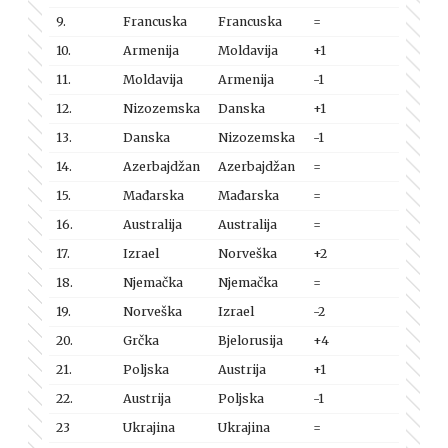
9.
Francuska
Francuska
=
10.
Armenija
Moldavija
+1
11.
Moldavija
Armenija
-1
12.
Nizozemska
Danska
+1
13.
Danska
Nizozemska
-1
14.
Azerbajdžan
Azerbajdžan
=
15.
Mađarska
Mađarska
=
16.
Australija
Australija
=
17.
Izrael
Norveška
+2
18.
Njemačka
Njemačka
=
19.
Norveška
Izrael
-2
20.
Grčka
Bjelorusija
+4
21.
Poljska
Austrija
+1
22.
Austrija
Poljska
-1
23
Ukrajina
Ukrajina
=