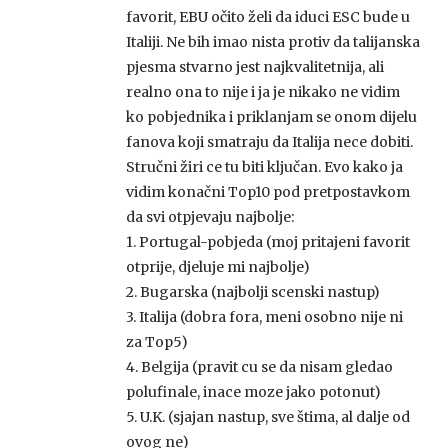
favorit, EBU očito želi da iduci ESC bude u
Italiji. Ne bih imao nista protiv da talijanska
pjesma stvarno jest najkvalitetnija, ali
realno ona to nije i ja je nikako ne vidim
ko pobjednika i priklanjam se onom dijelu
fanova koji smatraju da Italija nece dobiti.
Stručni žiri ce tu biti ključan. Evo kako ja
vidim konačni Top10 pod pretpostavkom
da svi otpjevaju najbolje:
1. Portugal-pobjeda (moj pritajeni favorit
otprije, djeluje mi najbolje)
2. Bugarska (najbolji scenski nastup)
3. Italija (dobra fora, meni osobno nije ni
za Top5)
4. Belgija (pravit cu se da nisam gledao
polufinale, inace moze jako potonut)
5. U.K. (sjajan nastup, sve štima, al dalje od
ovog ne)