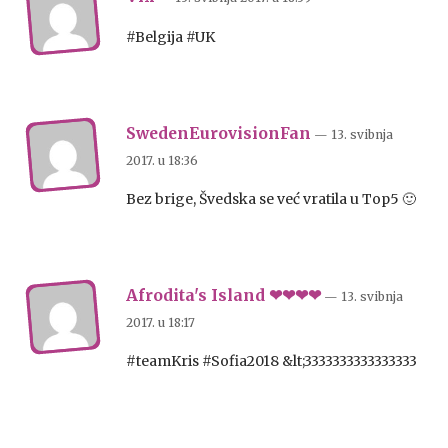
#Belgija #UK
SwedenEurovisionFan
— 13. svibnja
2017.
u
18:36
Bez brige, Švedska se već vratila u Top5 🙂
Afrodita's Island ❤❤❤❤
— 13. svibnja
2017.
u
18:17
#teamKris #Sofia2018 &lt;3333333333333333