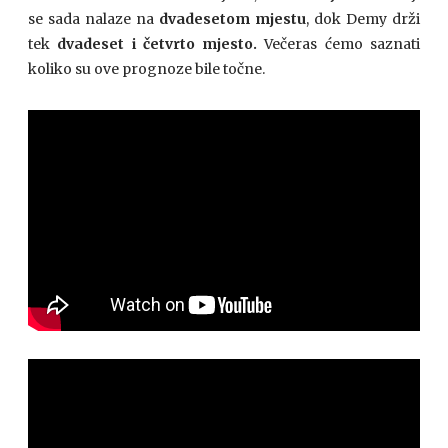
se sada nalaze na
dvadesetom mjestu
, dok Demy drži
tek
dvadeset i četvrto mjesto.
Večeras ćemo saznati
koliko su ove prognoze bile točne.