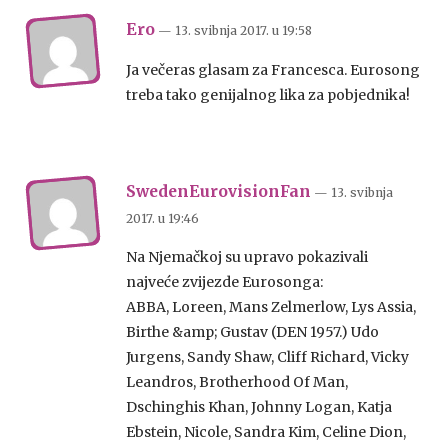
Ero
— 13. svibnja 2017.
u
19:58
Ja večeras glasam za Francesca. Eurosong
treba tako genijalnog lika za pobjednika!
SwedenEurovisionFan
— 13. svibnja
2017.
u
19:46
Na Njemačkoj su upravo pokazivali
najveće zvijezde Eurosonga:
ABBA, Loreen, Mans Zelmerlow, Lys Assia,
Birthe &amp; Gustav (DEN 1957.) Udo
Jurgens, Sandy Shaw, Cliff Richard, Vicky
Leandros, Brotherhood Of Man,
Dschinghis Khan, Johnny Logan, Katja
Ebstein, Nicole, Sandra Kim, Celine Dion,