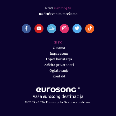
Prati
eurosong.hr
na društvenim mrežama
I N F O
O nama
Impressum
Uvjeti korištenja
Zaštita privatnosti
Oglašavanje
Kontakt
vaša
eurosong
destinacija
© 2005. - 2026. Eurosong.hr. Sva prava pridržana.