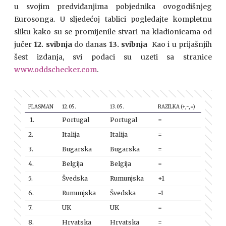
u svojim predviđanjima pobjednika ovogodišnjeg
Eurosonga. U sljedećoj tablici pogledajte kompletnu
sliku kako su se promijenile stvari na kladionicama od
jučer
12. svibnja
do danas
13. svibnja
Kao i u prijašnjih
šest izdanja, svi podaci su uzeti sa stranice
www.oddschecker.com
.
PLASMAN
12.05.
13.05.
RAZILKA (+,-,=)
1.
Portugal
Portugal
=
2.
Italija
Italija
=
3.
Bugarska
Bugarska
=
4.
Belgija
Belgija
=
5.
Švedska
Rumunjska
+1
6.
Rumunjska
Švedska
-1
7.
UK
UK
=
8.
Hrvatska
Hrvatska
=