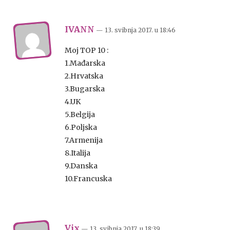
IVANN
— 13. svibnja 2017.
u
18:46
Moj TOP 10 :
1.Mađarska
2.Hrvatska
3.Bugarska
4.UK
5.Belgija
6.Poljska
7.Armenija
8.Italija
9.Danska
10.Francuska
Vix
— 13. svibnja 2017.
u
18:39