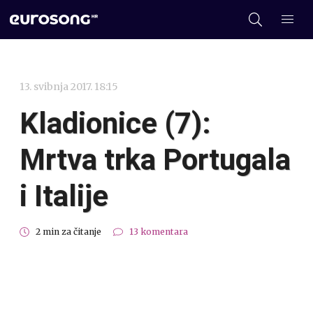
13. svibnja 2017. 18:15
Kladionice (7):
Mrtva trka Portugala
i Italije
2 min za čitanje
13 komentara