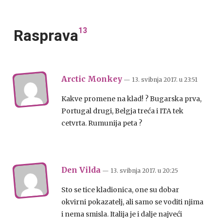
13
Rasprava
Arctic Monkey
— 13. svibnja 2017.
u
23:51
Kakve promene na klad! ? Bugarska prva,
Portugal drugi, Belgja treća i ITA tek
cetvrta. Rumunija peta ?
Den Vilda
— 13. svibnja 2017.
u
20:25
Sto se tice kladionica, one su dobar
okvirni pokazatelj, ali samo se voditi njima
i nema smisla. Italija je i dalje najveći