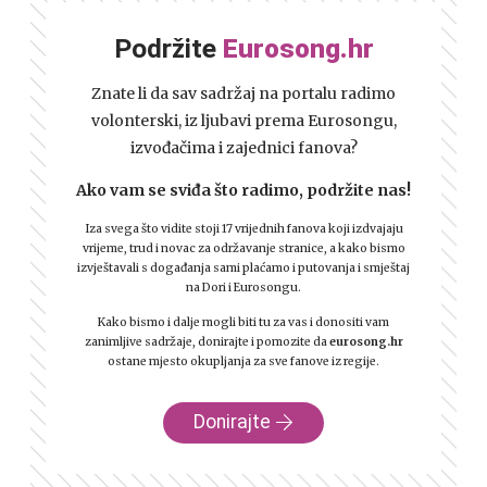
Podržite
Eurosong.hr
Znate li da sav sadržaj na portalu radimo
volonterski, iz ljubavi prema Eurosongu,
izvođačima i zajednici fanova?
Ako vam se sviđa što radimo, podržite nas!
Iza svega što vidite stoji 17 vrijednih fanova koji izdvajaju
vrijeme, trud i novac za održavanje stranice, a kako bismo
izvještavali s događanja sami plaćamo i putovanja i smještaj
na Dori i Eurosongu.
Kako bismo i dalje mogli biti tu za vas i donositi vam
zanimljive sadržaje, donirajte i pomozite da
eurosong.hr
ostane mjesto okupljanja za sve fanove iz regije.
Donirajte