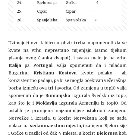
24.
Bjelorusija
Grčka
-4
25.
Cipar
Cipar
=
26.
Španjolska
Španjolska
=
Uzimajući ovu tablicu u obzir treba napomenuti da se
kvote na vrhu neprestano mijenjaju (samo tijekom
pisanja ovog članka dvaput), i svako malo je na vrhu
Italija
pa
Portugal
. Valja spomenuti da i mladom
Bugarinu
Kristianu Kostovu
kvote polako ali
konzistentno padaju, pa bi se mogla očekivati večerašnja
borba između ova tri favorita. Od zamjena u top10 valja
spomenuti da je
Rumunjska
izgurala Švedsku iz top5,
kao što je i
Moldavija
izgurala Armeniju iz top10. Od
ostalih je promjena najzanimljive istaknuti zamjenu
Norveške i Izraela, u korist Norvežana koji se sada
nalaze na
sedamnaestom mjestu
, i zamjene Bjelorusije
i Grčke u razlici od čak 4 mjesta, u korist
Bjelorusa
koji