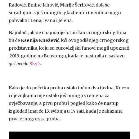
Radović, Emine Jahović, Marije Šerifović, dok se
suradnjom s još mnogim glazbenim imenima mogu
pohvaliti i Lena, Ivana i Jelena.
Najmlađi, ali ne i najmanje bitni član crnogorskog tima
bit će
Ksenija Knežević
, kći ovogodišnjeg crnogorskog
predstavnika, koju su eurovizijski fanovi mogli upoznati
2013. godine na Beosongu, kada je nastupila u sastavu
girl benda
Sky’s
.
Kako je do početka proba ostalo točno dva tjedna, Knezu
i djevojkama nije ostalo još mnogo vremena za
uvježbavanje, a prvu probu i pogled kako će nastup
izgledati imat će 13. svibnja u 14 sati, kada je zakazana
prva crnogorska proba.