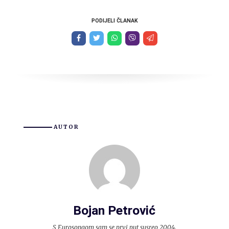
PODIJELI ČLANAK
AUTOR
Bojan Petrović
S Eurosongom sam se prvi put susreo 2004.