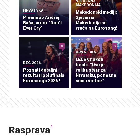
SJEVERNA
MAKEDONIJA
HRVATSKA
Makedonski mediji:
Preminuo Andrej
Sjeverna
Baša, autor “Don’t
Makedonija se
Ever Cry”
vraća na Eurosong!
11
0
HRVATSKA
LELEK nakon
BEČ 2026.
finala: “Ovo je
Poznati detaljni
velika stvar za
rezultati polufinala
Hrvatsku, ponosne
Eurosonga 2026.!
smo i sretne.”
1
Rasprava