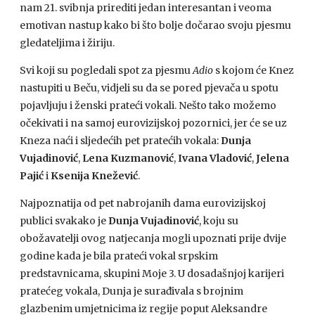
nam 21. svibnja prirediti jedan interesantan i veoma
emotivan nastup kako bi što bolje dočarao svoju pjesmu
gledateljima i žiriju.
Svi koji su pogledali spot za pjesmu
Adio
s kojom će Knez
nastupiti u Beču, vidjeli su da se pored pjevača u spotu
pojavljuju i ženski prateći vokali. Nešto tako možemo
očekivati i na samoj eurovizijskoj pozornici, jer će se uz
Kneza naći i sljedećih pet pratećih vokala:
Dunja
Vujadinović
,
Lena Kuzmanović
,
Ivana Vladović
,
Jelena
Pajić
i
Ksenija Knežević
.
Najpoznatija od pet nabrojanih dama eurovizijskoj
publici svakako je
Dunja Vujadinović
, koju su
obožavatelji ovog natjecanja mogli upoznati prije dvije
godine kada je bila prateći vokal srpskim
predstavnicama, skupini Moje 3. U dosadašnjoj karijeri
pratećeg vokala, Dunja je surađivala s brojnim
glazbenim umjetnicima iz regije poput Aleksandre