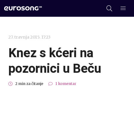
27. travnja 2015. 17:23
Knez s kćeri na
pozornici u Beču
2 min za čitanje
1 komentar