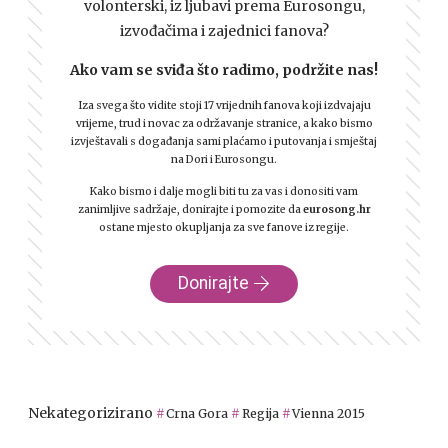
volonterski, iz ljubavi prema Eurosongu,
izvođačima i zajednici fanova?
Ako vam se sviđa što radimo, podržite nas!
Iza svega što vidite stoji 17 vrijednih fanova koji izdvajaju
vrijeme, trud i novac za održavanje stranice, a kako bismo
izvještavali s događanja sami plaćamo i putovanja i smještaj
na Dori i Eurosongu.
Kako bismo i dalje mogli biti tu za vas i donositi vam
zanimljive sadržaje, donirajte i pomozite da
eurosong.hr
ostane mjesto okupljanja za sve fanove iz regije.
Donirajte
Nekategorizirano
Crna Gora
Regija
Vienna 2015