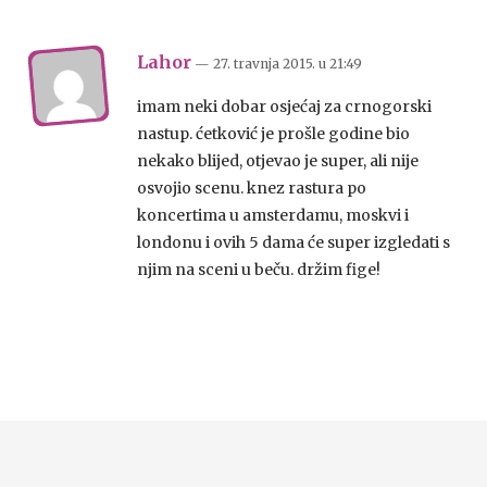
Lahor
— 27. travnja 2015.
u
21:49
imam neki dobar osjećaj za crnogorski
nastup. ćetković je prošle godine bio
nekako blijed, otjevao je super, ali nije
osvojio scenu. knez rastura po
koncertima u amsterdamu, moskvi i
londonu i ovih 5 dama će super izgledati s
njim na sceni u beču. držim fige!