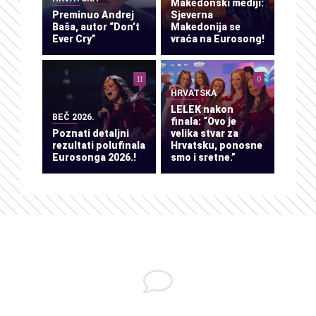
Makedonski mediji:
Preminuo Andrej
Sjeverna
Baša, autor “Don’t
Makedonija se
Ever Cry”
vraća na Eurosong!
11
0
HRVATSKA
LELEK nakon
BEČ 2026.
finala: “Ovo je
Poznati detaljni
velika stvar za
rezultati polufinala
Hrvatsku, ponosne
Eurosonga 2026.!
smo i sretne.”