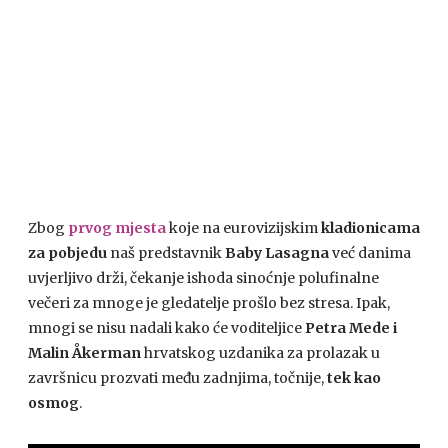
Zbog
prvog mjesta
koje na eurovizijskim
kladionicama
za pobjedu
naš predstavnik
Baby Lasagna
već danima
uvjerljivo drži, čekanje ishoda sinoćnje polufinalne
večeri za mnoge je gledatelje prošlo bez stresa. Ipak,
mnogi se nisu nadali kako će voditeljice
Petra Mede i
Malin Åkerman
hrvatskog uzdanika za prolazak u
završnicu prozvati među zadnjima, točnije,
tek kao
osmog
.