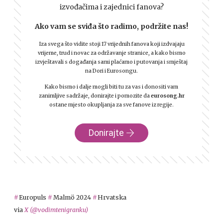
izvođačima i zajednici fanova?
Ako vam se sviđa što radimo, podržite nas!
Iza svega što vidite stoji 17 vrijednih fanova koji izdvajaju
vrijeme, trud i novac za održavanje stranice, a kako bismo
izvještavali s događanja sami plaćamo i putovanja i smještaj
na Dori i Eurosongu.
Kako bismo i dalje mogli biti tu za vas i donositi vam
zanimljive sadržaje, donirajte i pomozite da
eurosong.hr
ostane mjesto okupljanja za sve fanove iz regije.
Donirajte
Europuls
Malmö 2024
Hrvatska
via
X (@vodimtenigranku)