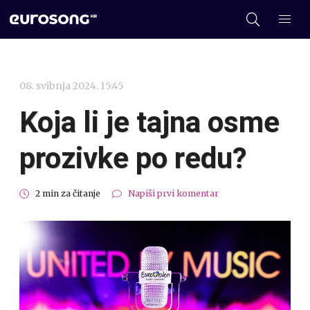
08. svibnja 2024. 15:45
Koja li je tajna osme
prozivke po redu?
2 min za čitanje
Napiši prvi komentar