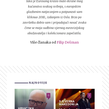
Iako je Eurosong krasio male ekrane mog
kućanstva svakog svibnja, s europskim
glazbenim natjecanjem u potpunosti sam
kliknuo 2010., izdanjem iz Osla. Brzo po
završetku dobio sam i pripadajući nosač zvuka
čime se moja sudbina vjernog eurovizijskog
obožavatelja i kolekcionara zapečatila.
Više članaka od
Filip Dešman
NAJNOVIJE
0
3
SJEVERNA
MAKEDONIJA
HRVATSKA