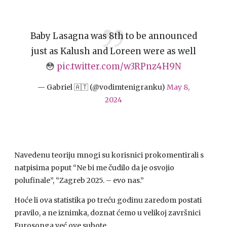
Baby Lasagna was 8th to be announced
just as Kalush and Loreen were as well
😳
pic.twitter.com/w3RPnz4H9N
— Gabriel 🇦🇹 (@vodimtenigranku)
May 8,
2024
Navedenu teoriju mnogi su korisnici prokomentirali s
natpisima poput “Ne bi me čudilo da je osvojio
polufinale”, “Zagreb 2025. – evo nas.”
Hoće li ova statistika po treću godinu zaredom postati
pravilo, a ne iznimka, doznat ćemo u velikoj završnici
Eurosonga već ove subote.