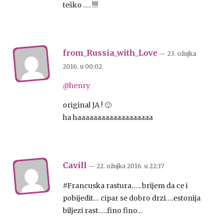
teško …. !!!
from_Russia_with_Love
— 23. ožujka
2016.
u
00:02
@henry
original JA ! 🙂
ha haaaaaaaaaaaaaaaaaaa
Cavill
— 22. ožujka 2016.
u
22:37
#Francuska rastura….. brijem da ce i
pobijedit… cipar se dobro drzi….estonija
biljezi rast…..fino fino…