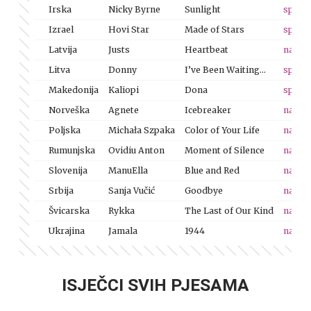
Irska
Nicky Byrne
Sunlight
spot
Izrael
Hovi Star
Made of Stars
spot
Latvija
Justs
Heartbeat
nastu
Litva
Donny
I’ve Been Waiting…
spot
Makedonija
Kaliopi
Dona
spot
Norveška
Agnete
Icebreaker
nastu
Poljska
Michała Szpaka
Color of Your Life
nastu
Rumunjska
Ovidiu Anton
Moment of Silence
nastu
Slovenija
ManuElla
Blue and Red
nastu
Srbija
Sanja Vučić
Goodbye
nastu
Švicarska
Rykka
The Last of Our Kind
nastu
Ukrajina
Jamala
1944
nastu
ISJEČCI SVIH PJESAMA