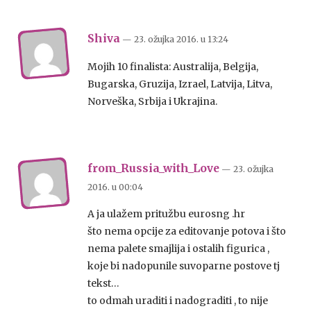
Shiva
— 23. ožujka 2016.
u
13:24
Mojih 10 finalista: Australija, Belgija,
Bugarska, Gruzija, Izrael, Latvija, Litva,
Norveška, Srbija i Ukrajina.
from_Russia_with_Love
— 23. ožujka
2016.
u
00:04
A ja ulažem pritužbu eurosng .hr
što nema opcije za editovanje potova i što
nema palete smajlija i ostalih figurica ,
koje bi nadopunile suvoparne postove tj
tekst…
to odmah uraditi i nadograditi , to nije