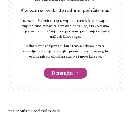
Ako vam se sviđa što radimo, podržite nas!
Iza svega što vidite stoji 17 vrijednih fanova koji izdvajaju
vrijeme, trud i novac za održavanje stranice, a kako bismo
izvještavali s događanja sami plaćamo i putovanja i smještaj
na Dori i Eurosongu.
Kako bismo i dalje mogli biti tu za vas i donositi vam
zanimljive sadržaje, donirajte i pomozite da
eurosong.hr
ostane mjesto okupljanja za sve fanove iz regije.
Donirajte
Europuls
Stockholm 2016