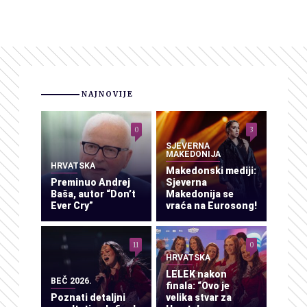
NAJNOVIJE
0
3
SJEVERNA
MAKEDONIJA
HRVATSKA
Makedonski mediji:
Preminuo Andrej
Sjeverna
Baša, autor “Don’t
Makedonija se
Ever Cry”
vraća na Eurosong!
11
0
HRVATSKA
LELEK nakon
BEČ 2026.
finala: “Ovo je
Poznati detaljni
velika stvar za