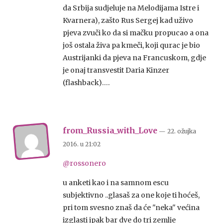
da Srbija sudjeluje na Melodijama Istre i
Kvarnera), zašto Rus Sergej kad uživo
pjeva zvuči ko da si mačku propucao a ona
još ostala živa pa kmeči, koji qurac je bio
Austrijanki da pjeva na Francuskom, gdje
je onaj transvestit Daria Kinzer
(flashback)….
from_Russia_with_Love
— 22. ožujka
2016.
u
21:02
@rossonero
u anketi kao i na samnom escu
subjektivno ..glasaš za one koje ti hoćeš,
pri tom svesno znaš da će "neka" većina
izglasti ipak bar dve do tri zemlje