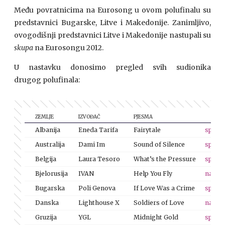
Među povratnicima na Eurosong u ovom polufinalu su
predstavnici Bugarske, Litve i Makedonije. Zanimljivo,
ovogodišnji predstavnici Litve i Makedonije nastupali su
skupa
na Eurosongu 2012.
U nastavku donosimo pregled svih sudionika
drugog polufinala:
ZEMLJE
IZVOĐAČ
PJESMA
Albanija
Eneda Tarifa
Fairytale
spot
Australija
Dami Im
Sound of Silence
spot
Belgija
Laura Tesoro
What’s the Pressure
spot
Bjelorusija
IVAN
Help You Fly
nastu
Bugarska
Poli Genova
If Love Was a Crime
spot
Danska
Lighthouse X
Soldiers of Love
nastu
Gruzija
YGL
Midnight Gold
spot