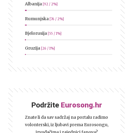
Albanija
[92 / 2%]
Rumunjska
[76 / 2%]
Bjelorusija
[55 / 1%]
Gruzija
[26 / 1%]
Podržite
Eurosong.hr
Znate li da sav sadržaj na portalu radimo
volonterski, iz ljubavi prema Eurosongu,
izvođačima i zajednici fanova?