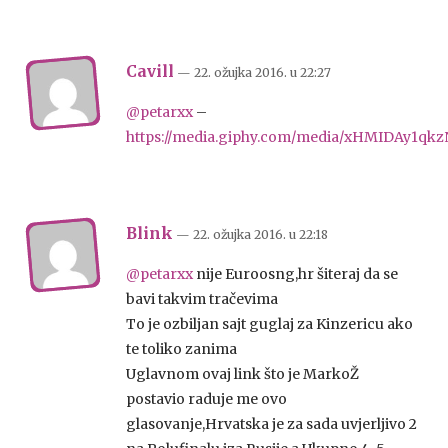
Cavill
— 22. ožujka 2016.
u
22:27
@petarxx
–
https://media.giphy.com/media/xHMIDAy1qkzN
Blink
— 22. ožujka 2016.
u
22:18
@petarxx
nije Euroosng,hr šiteraj da se
bavi takvim tračevima
To je ozbiljan sajt guglaj za Kinzericu ako
te toliko zanima
Uglavnom ovaj link što je MarkoŽ
postavio raduje me ovo
glasovanje,Hrvatska je za sada uvjerljivo 2