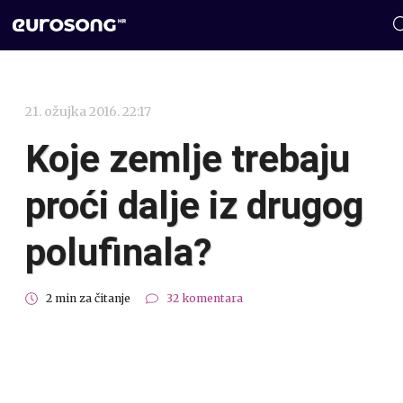
21. ožujka 2016. 22:17
Koje zemlje trebaju
proći dalje iz drugog
polufinala?
2 min za čitanje
32 komentara