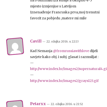
na Polufinalu iza Rusije a Ukupno 4-5
mjesto izmjenjue s Latvijom
Iznenađenje Francuska prva,moj trenutni
favorit za pobjedu ,matere mi mile
Cavill
— 22. ožujka 2016.
u
22:13
Kad Nemanja
@fromrussiawithlove
dijeli
savjete kako obj. i subj. glasat i razmsiljat :
—
http://www.index.hr/images2/supernatural4.gi
—
http://www.index.hr/images2/grays123.gif
Petarxx
— 22. ožujka 2016.
u
21:52