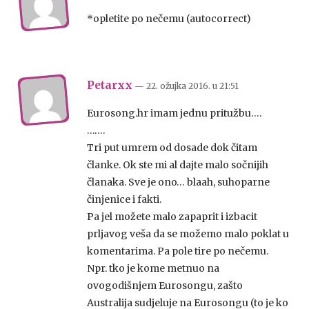
*opletite po nečemu (autocorrect)
Petarxx
— 22. ožujka 2016.
u
21:51
Eurosong.hr imam jednu pritužbu….
…….
Tri put umrem od dosade dok čitam
članke. Ok ste mi al dajte malo sočnijih
članaka. Sve je ono… blaah, suhoparne
činjenice i fakti.
Pa jel možete malo zapaprit i izbacit
prljavog veša da se možemo malo poklat u
komentarima. Pa pole tire po nečemu.
Npr. tko je kome metnuo na
ovogodišnjem Eurosongu, zašto
Australija sudjeluje na Eurosongu (to je ko