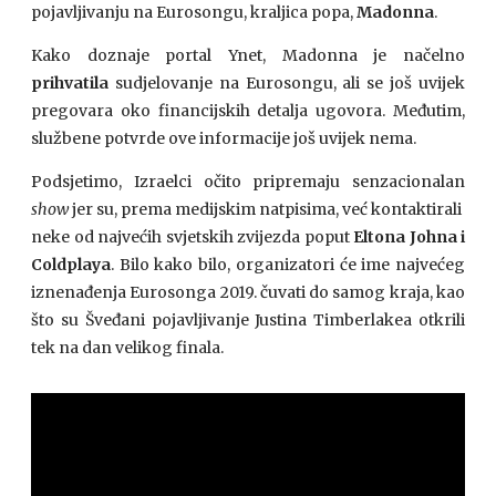
pojavljivanju na Eurosongu, kraljica popa,
Madonna
.
Kako doznaje portal Ynet, Madonna je načelno
prihvatila
sudjelovanje na Eurosongu, ali se još uvijek
pregovara oko financijskih detalja ugovora. Međutim,
službene potvrde ove informacije još uvijek nema.
Podsjetimo, Izraelci očito pripremaju senzacionalan
show
jer su, prema medijskim natpisima, već kontaktirali
neke od najvećih svjetskih zvijezda poput
Eltona Johna i
Coldplaya
. Bilo kako bilo, organizatori će ime najvećeg
iznenađenja Eurosonga 2019. čuvati do samog kraja, kao
što su Šveđani pojavljivanje Justina Timberlakea otkrili
tek na dan velikog finala.