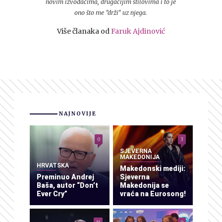
novim izvođačima, drugačijim stilovima i to je
ono što me "drži" uz njega.
Više članaka od
Faruk Ajdinović
NAJNOVIJE
0
3
SJEVERNA
MAKEDONIJA
HRVATSKA
Makedonski mediji:
Preminuo Andrej
Sjeverna
Baša, autor “Don’t
Makedonija se
Ever Cry”
vraća na Eurosong!