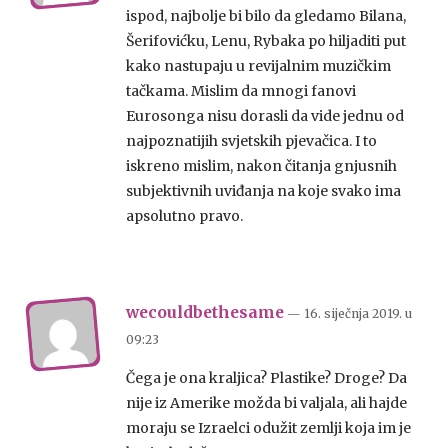
ispod, najbolje bi bilo da gledamo Bilana,
Šerifovićku, Lenu, Rybaka po hiljaditi put
kako nastupaju u revijalnim muzičkim
tačkama. Mislim da mnogi fanovi
Eurosonga nisu dorasli da vide jednu od
najpoznatijih svjetskih pjevačica. I to
iskreno mislim, nakon čitanja gnjusnih
subjektivnih uviđanja na koje svako ima
apsolutno pravo.
wecouldbethesame
— 16. siječnja 2019.
u
09:23
Čega je ona kraljica? Plastike? Droge? Da
nije iz Amerike možda bi valjala, ali hajde
moraju se Izraelci odužit zemlji koja im je