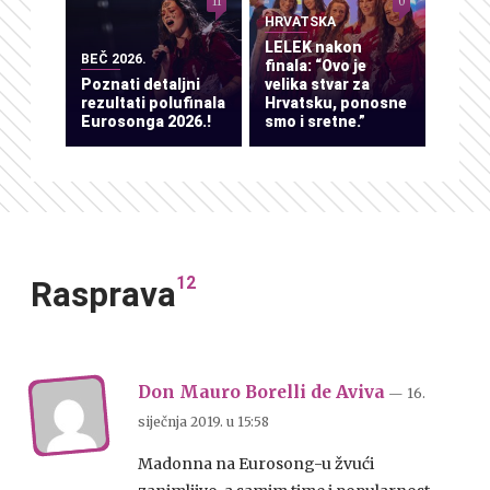
11
0
HRVATSKA
LELEK nakon
BEČ 2026.
finala: “Ovo je
Poznati detaljni
velika stvar za
rezultati polufinala
Hrvatsku, ponosne
Eurosonga 2026.!
smo i sretne.”
12
Rasprava
Don Mauro Borelli de Aviva
— 16.
siječnja 2019.
u
15:58
Madonna na Eurosong-u žvući