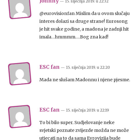
Johnny
— 15. siječnja 2019.
u
22:32
@eurovisionfan Mislim da u ovom slučaju
interes dolazi sa druge strane! Eurosong
je hit svake godine, a madona je zadnji hit
imala…hmmmm….Bog zna kad!
ESC fan
— 15. siječnja 2019.
u
22:20
Mada ne slušam Madonnu i njene pjesme.
ESC fan
— 15. siječnja 2019.
u
22:19
To bi bilo super. Sudjelovanje neke
svjetski poznate zvijezde možda ne može
utjecati na to da sama Evrovizija bude