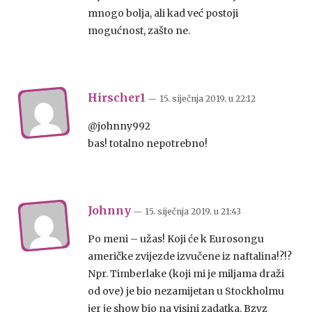
mnogo bolja, ali kad već postoji
mogućnost, zašto ne.
Hirscher1
— 15. siječnja 2019.
u
22:12
@johnny992
bas! totalno nepotrebno!
Johnny
— 15. siječnja 2019.
u
21:43
Po meni – užas! Koji će k Eurosongu
američke zvijezde izvučene iz naftalina!?!?
Npr. Timberlake (koji mi je miljama draži
od ove) je bio nezamijetan u Stockholmu
jer je show bio na visini zadatka. Bzvz