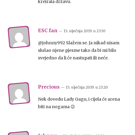
kreirala državu.
ESC fan
— 15. siječnja 2019.
u
23:30
@johnny992 Slažem se. Ja nikad nisam
slušao njene pjesme tako da bi mi bilo
svejedno da li će nastupati ili neće.
Precious
— 15. siječnja 2019.
u
23:20
Nek dovedu Lady Gagu, i cijela će arena
biti na nogama 😉