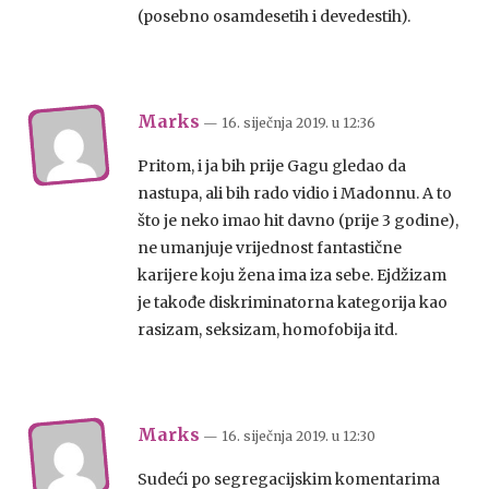
(posebno osamdesetih i devedestih).
Marks
— 16. siječnja 2019.
u
12:36
Pritom, i ja bih prije Gagu gledao da
nastupa, ali bih rado vidio i Madonnu. A to
što je neko imao hit davno (prije 3 godine),
ne umanjuje vrijednost fantastične
karijere koju žena ima iza sebe. Ejdžizam
je takođe diskriminatorna kategorija kao
rasizam, seksizam, homofobija itd.
Marks
— 16. siječnja 2019.
u
12:30
Sudeći po segregacijskim komentarima