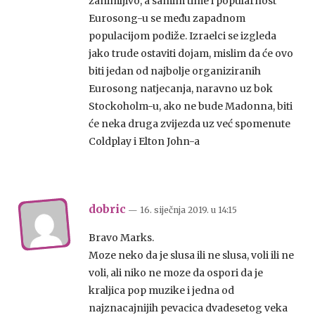
zanimljivo, a samim time i popularnost
Eurosong-u se među zapadnom
populacijom podiže. Izraelci se izgleda
jako trude ostaviti dojam, mislim da će ovo
biti jedan od najbolje organiziranih
Eurosong natjecanja, naravno uz bok
Stockoholm-u, ako ne bude Madonna, biti
će neka druga zvijezda uz već spomenute
Coldplay i Elton John-a
dobric
— 16. siječnja 2019.
u
14:15
Bravo Marks.
Moze neko da je slusa ili ne slusa, voli ili ne
voli, ali niko ne moze da ospori da je
kraljica pop muzike i jedna od
najznacajnijih pevacica dvadesetog veka