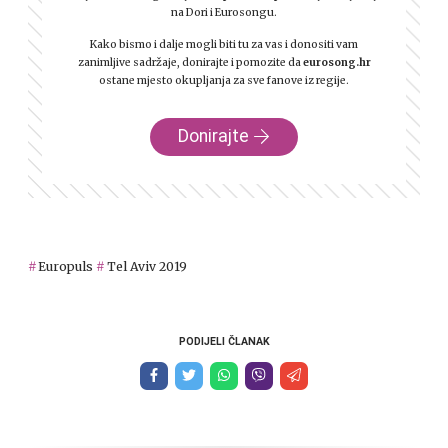
na Dori i Eurosongu.
Kako bismo i dalje mogli biti tu za vas i donositi vam
zanimljive sadržaje, donirajte i pomozite da
eurosong.hr
ostane mjesto okupljanja za sve fanove iz regije.
Donirajte
Europuls
Tel Aviv 2019
PODIJELI ČLANAK