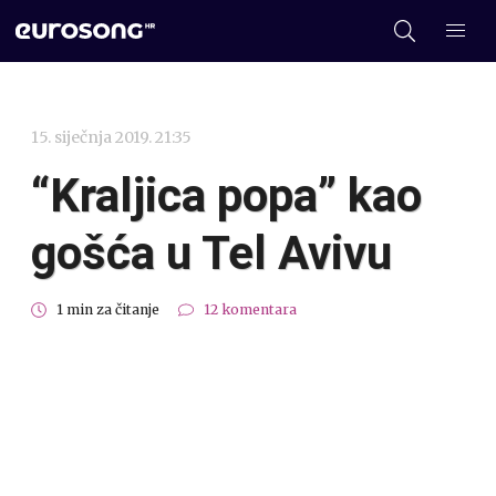
15. siječnja 2019. 21:35
“Kraljica popa” kao
gošća u Tel Avivu
1 min za čitanje
12 komentara