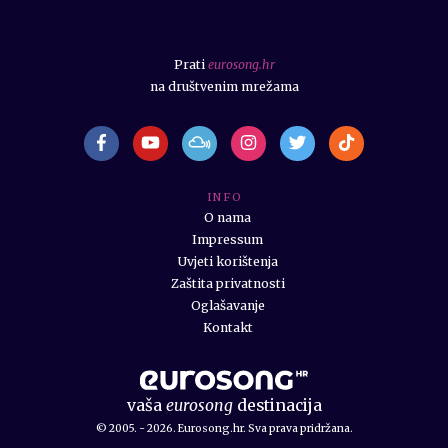
Prati
eurosong.hr
na društvenim mrežama
I N F O
O nama
Impressum
Uvjeti korištenja
Zaštita privatnosti
Oglašavanje
Kontakt
vaša
eurosong
destinacija
© 2005. - 2026. Eurosong.hr. Sva prava pridržana.