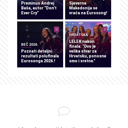
Preminuo Andrej
Sjeverna
Baša, autor “Don’t
Makedonija se
Ever Cry”
vraća na Eurosong!
11
0
HRVATSKA
LELEK nakon
BEČ 2026.
finala: “Ovo je
Poznati detaljni
velika stvar za
rezultati polufinala
Hrvatsku, ponosne
Eurosonga 2026.!
smo i sretne.”