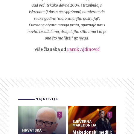
sad već itekako davne 2004. i Istanbula, s
iskrenom (i dosta neuspješnom) namjerom da
svake godine "malo smanjim doživljaj".
Eurosong otvara mnoga vrata, upoznaje nas s
novim izvođačima, drugačijim stilovima i to je
ono što me "drži" uz njega.
Više članaka od
Faruk Ajdinović
NAJNOVIJE
0
3
SJEVERNA
MAKEDONIJA
HRVATSKA
Makedonski mediji: