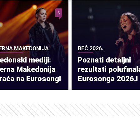
3
ERNA MAKEDONIJA
BEČ 2026.
donski mediji:
Poznati detaljni
verna Makedonija
rezultati polufinal
raća na Eurosong!
Eurosonga 2026.!