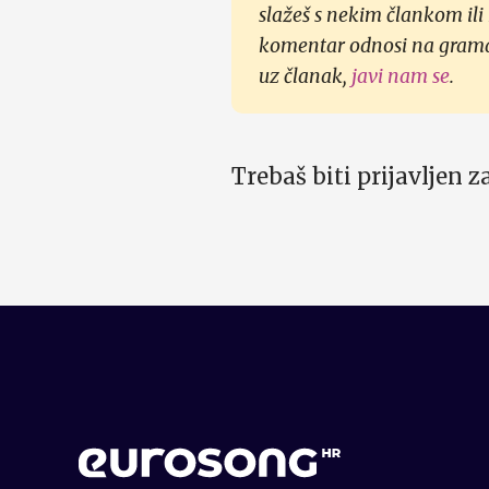
slažeš s nekim člankom ili
komentar odnosi na gramati
uz članak,
javi nam se
.
Trebaš biti prijavljen 