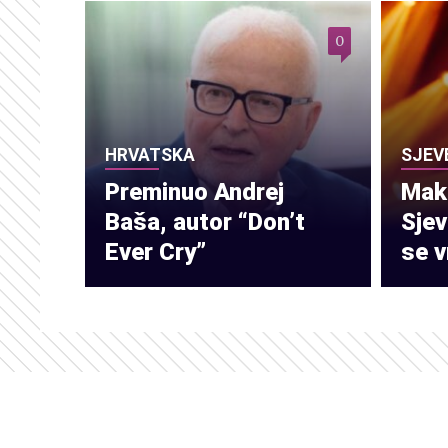
0
HRVATSKA
SJEV
Preminuo Andrej
Make
Baša, autor “Don’t
Sje
Ever Cry”
se v