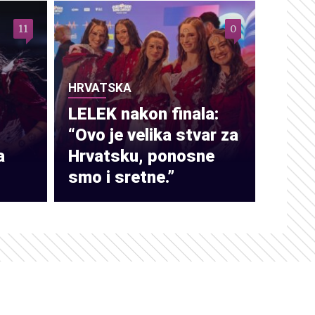
11
0
HRVATSKA
LELEK nakon finala:
“Ovo je velika stvar za
a
Hrvatsku, ponosne
smo i sretne.”