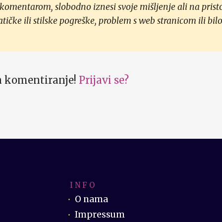
 komentarom, slobodno iznesi svoje mišljenje ali na prist
čke ili stilske pogreške, problem s web stranicom ili bilo
za komentiranje!
Prijavi se?
I N F O
O nama
Impressum