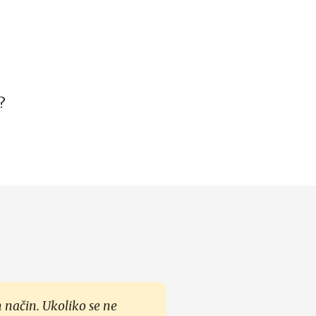
?
 način. Ukoliko se ne