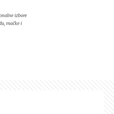
onalne izbore
du, mačke i