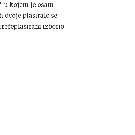
T
, u kojem je osam
h dvoje plasiralo se
 trećeplasirani izborio