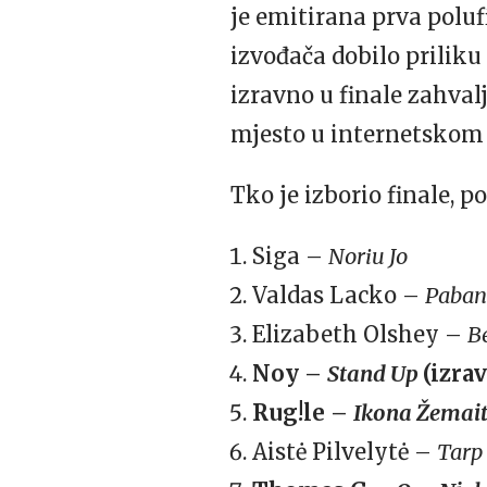
je emitirana prva poluf
izvođača dobilo priliku
izravno u finale zahvalj
mjesto u internetsko
Tko je izborio finale, p
Siga –
Noriu Jo
Valdas Lacko –
Paba
Elizabeth Olshey –
B
Noy –
Stand Up
(izra
Rug!le –
Ikona Žemai
Aistė Pilvelytė –
Tarp 