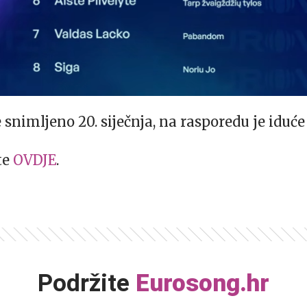
e snimljeno 20. siječnja, na rasporedu je iduće
te
OVDJE
.
Podržite
Eurosong.hr