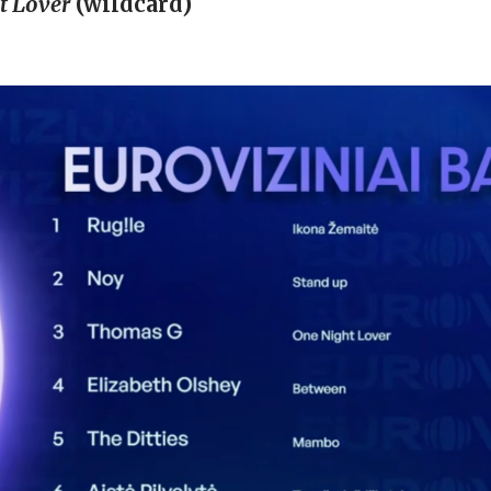
t Lover
(wildcard)