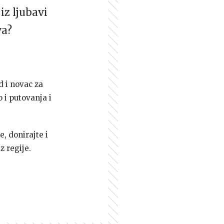
iz ljubavi
va?
d i novac za
 i putovanja i
e, donirajte i
z regije.