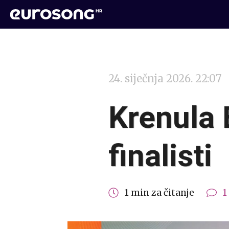
24. siječnja 2026. 22:07
Krenula E
finalisti
1 min za čitanje
1