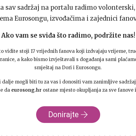
da sav sadržaj na portalu radimo volonterski, 
ema Eurosongu, izvođačima i zajednici fano
Ako vam se sviđa što radimo, podržite nas!
to vidite stoji 17 vrijednih fanova koji izdvajaju vrijeme, tru
ranice, a kako bismo izvještavali s događanja sami plaćamo
smještaj na Dori i Eurosongu.
dalje mogli biti tu za vas i donositi vam zanimljive sadržaj
te da
eurosong.hr
ostane mjesto okupljanja za sve fanove i
Donirajte