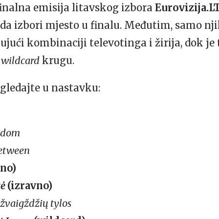
inalna emisija litavskog izbora
Eurovizija.L
 da izbori mjesto u finalu. Međutim, samo nji
ujući kombinaciji televotinga i žirija, dok je
m
wildcard
krugu.
ogledajte u nastavku:
ndom
etween
vno)
tė
(izravno)
žvaigždžių tylos