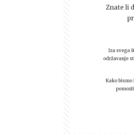
Znate li 
pr
Iza svega š
održavanje st
Kako bismo i 
pomozi