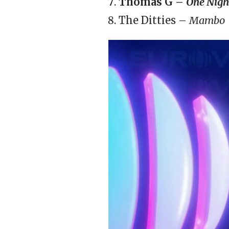
Thomas G –
One Nigh
The Ditties –
Mambo