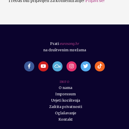
Trebaš biti prijavljen za komentiranje!
Prijavi se?
Prati
eurosong.hr
na društvenim mrežama
I N F O
O nama
Impressum
Uvjeti korištenja
Zaštita privatnosti
Oglašavanje
Kontakt