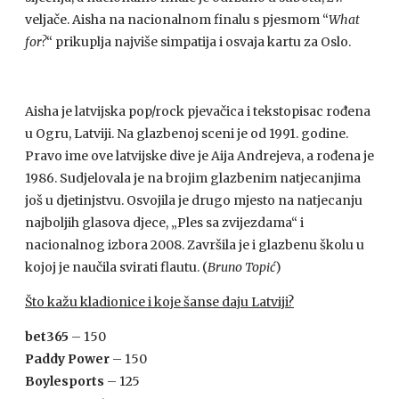
veljače. Aisha na nacionalnom finalu s pjesmom “
What
for?
“ prikuplja najviše simpatija i osvaja kartu za Oslo.
Aisha je latvijska pop/rock pjevačica i tekstopisac rođena
u Ogru, Latviji. Na glazbenoj sceni je od 1991. godine.
Pravo ime ove latvijske dive je Aija Andrejeva, a rođena je
1986. Sudjelovala je na brojim glazbenim natjecanjima
još u djetinjstvu. Osvojila je drugo mjesto na natjecanju
najboljih glasova djece, „Ples sa zvijezdama“ i
nacionalnog izbora 2008. Završila je i glazbenu školu u
kojoj je naučila svirati flautu. (
Bruno Topić
)
Što kažu kladionice i koje šanse daju Latviji?
bet365
– 150
Paddy Power
– 150
Boylesports
– 125