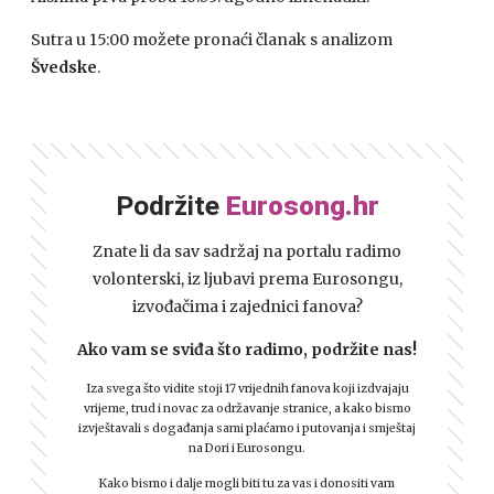
Sutra u 15:00 možete pronaći članak s analizom
Švedske
.
Podržite
Eurosong.hr
Znate li da sav sadržaj na portalu radimo
volonterski, iz ljubavi prema Eurosongu,
izvođačima i zajednici fanova?
Ako vam se sviđa što radimo, podržite nas!
Iza svega što vidite stoji 17 vrijednih fanova koji izdvajaju
vrijeme, trud i novac za održavanje stranice, a kako bismo
izvještavali s događanja sami plaćamo i putovanja i smještaj
na Dori i Eurosongu.
Kako bismo i dalje mogli biti tu za vas i donositi vam