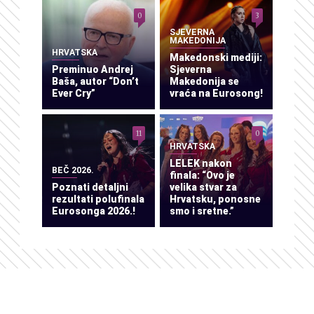
0
3
SJEVERNA
MAKEDONIJA
HRVATSKA
Makedonski mediji:
Preminuo Andrej
Sjeverna
Baša, autor “Don’t
Makedonija se
Ever Cry”
vraća na Eurosong!
11
0
HRVATSKA
LELEK nakon
BEČ 2026.
finala: “Ovo je
Poznati detaljni
velika stvar za
rezultati polufinala
Hrvatsku, ponosne
Eurosonga 2026.!
smo i sretne.”