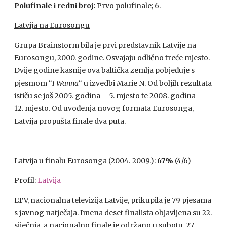
Polufinale i redni broj:
Prvo polufinale; 6.
Latvija na Eurosongu
Grupa Brainstorm bila je prvi predstavnik Latvije na
Eurosongu, 2000. godine. Osvajaju odlično treće mjesto.
Dvije godine kasnije ova baltička zemlja pobjeđuje s
pjesmom “
I Wanna
“ u izvedbi Marie N. Od boljih rezultata
ističu se još 2005. godina – 5. mjesto te 2008. godina –
12. mjesto. Od uvođenja novog formata Eurosonga,
Latvija propušta finale dva puta.
Latvija u finalu Eurosonga (2004.-2009.):
67%
(4/6)
Profil:
Latvija
LTV
, nacionalna televizija Latvije, prikupila je 79 pjesama
s javnog natječaja. Imena deset finalista objavljena su 22.
siječnja, a nacionalno finale je održano u subotu, 27.