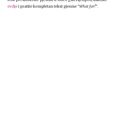
ovdje
i pratite kompletan tekst pjesme “
What for?
“.