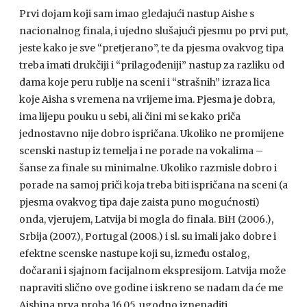
Prvi dojam koji sam imao gledajući nastup Aishe s
nacionalnog finala, i ujedno slušajući pjesmu po prvi put,
jeste kako je sve “pretjerano”, te da pjesma ovakvog tipa
treba imati drukčiji i “prilagođeniji” nastup za razliku od
dama koje peru rublje na sceni i “strašnih” izraza lica
koje Aisha s vremena na vrijeme ima. Pjesma je dobra,
ima lijepu pouku u sebi, ali čini mi se kako priča
jednostavno nije dobro ispričana. Ukoliko ne promijene
scenski nastup iz temelja i ne porade na vokalima –
šanse za finale su minimalne. Ukoliko razmisle dobro i
porade na samoj priči koja treba biti ispričana na sceni (a
pjesma ovakvog tipa daje zaista puno mogućnosti)
onda, vjerujem, Latvija bi mogla do finala. BiH (2006.),
Srbija (2007.), Portugal (2008.) i sl. su imali jako dobre i
efektne scenske nastupe koji su, između ostalog,
dočarani i sjajnom facijalnom ekspresijom. Latvija može
napraviti slično ove godine i iskreno se nadam da će me
Aishina prva proba 16.05. ugodno iznenaditi.