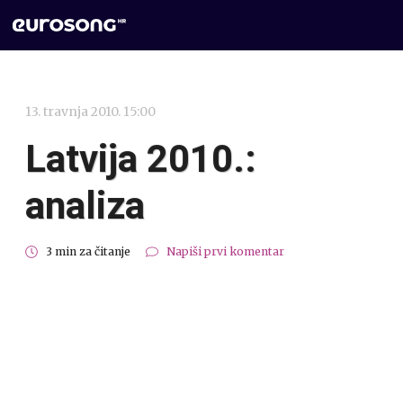
13. travnja 2010. 15:00
Latvija 2010.:
analiza
3 min za čitanje
Napiši prvi komentar